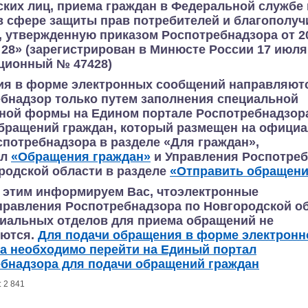
ких лиц, приема граждан в Федеральной службе 
в сфере защиты прав потребителей и благополуч
, утвержденную приказом Роспотребнадзора от 2
№ 28» (зарегистрирован в Минюсте России 17 июля 
ционный № 47428)
я в форме электронных сообщений направляют
бнадзор только путем заполнения специальной
нной формы
на Едином портале Роспотребнадзор
бращений граждан, который размещен на офици
спотребнадзора в разделе «Для граждан»,
ел
«Обращения граждан»
и Управления Роспотре
родской области
в разделе
«Отправить обращени
с этим информируем Вас, чтоэлектронные
правления Роспотребнадзора по Новгородской об
иальных отделов для приема обращений не
ются.
Для подачи обращения в форме электронн
а необходимо перейти на Единый портал
бнадзора для подачи обращений граждан
:
2 841