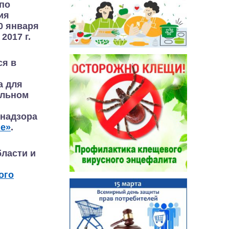
по
ия
0 января
2017 г.
ся в
а для
альном
бнадзора
е»
.
ласти и
ого