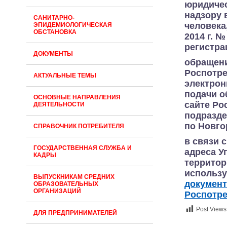
юридичес
надзору 
САНИТАРНО-
человека
ЭПИДЕМИОЛОГИЧЕСКАЯ
ОБСТАНОВКА
2014 г. 
регистра
ДОКУМЕНТЫ
обращени
Роспотре
АКТУАЛЬНЫЕ ТЕМЫ
электро
подачи о
ОСНОВНЫЕ НАПРАВЛЕНИЯ
сайте Ро
ДЕЯТЕЛЬНОСТИ
подразд
по
Новго
СПРАВОЧНИК ПОТРЕБИТЕЛЯ
в связи 
ГОСУДАРСТВЕННАЯ СЛУЖБА И
адреса У
КАДРЫ
территор
использу
ВЫПУСКНИКАМ СРЕДНИХ
документ
ОБРАЗОВАТЕЛЬНЫХ
ОРГАНИЗАЦИЙ
Роспотре
Post Views
ДЛЯ ПРЕДПРИНИМАТЕЛЕЙ