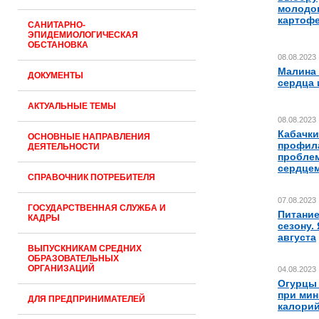
молодо
картоф
САНИТАРНО-
ЭПИДЕМИОЛОГИЧЕСКАЯ
ОБСТАНОВКА
08.08.2023
Малина 
ДОКУМЕНТЫ
сердца 
АКТУАЛЬНЫЕ ТЕМЫ
08.08.2023
Кабачки
ОСНОВНЫЕ НАПРАВЛЕНИЯ
профил
ДЕЯТЕЛЬНОСТИ
проблем
сердце
СПРАВОЧНИК ПОТРЕБИТЕЛЯ
07.08.2023
ГОСУДАРСТВЕННАЯ СЛУЖБА И
Питание
КАДРЫ
сезону.
августа
ВЫПУСКНИКАМ СРЕДНИХ
ОБРАЗОВАТЕЛЬНЫХ
ОРГАНИЗАЦИЙ
04.08.2023
Огурцы 
при ми
ДЛЯ ПРЕДПРИНИМАТЕЛЕЙ
калори