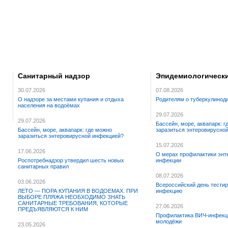
Санитарный надзор
Эпидемиологически
30.07.2026
07.08.2026
О надзоре за местами купания и отдыха
Родителям о туберкулинод
населения на водоёмах
29.07.2026
29.07.2026
Бассейн, море, аквапарк: г
Бассейн, море, аквапарк: где можно
заразиться энтеровирусно
заразиться энтеровирусной инфекцией?
15.07.2026
17.06.2026
О мерах профилактики энт
Роспотребнадзор утвердил шесть новых
инфекции
санитарных правил
08.07.2026
03.06.2026
Всероссийский день тести
ЛЕТО — ПОРА КУПАНИЯ В ВОДОЕМАХ. ПРИ
инфекцию
ВЫБОРЕ ПЛЯЖА НЕОБХОДИМО ЗНАТЬ
САНИТАРНЫЕ ТРЕБОВАНИЯ, КОТОРЫЕ
27.06.2026
ПРЕДЪЯВЛЯЮТСЯ К НИМ
Профилактика ВИЧ-инфекц
молодёжи
23.05.2026