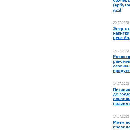
бахчев
(арбузо
д.т.)
20.07.2023
Энергет
напитки
цена бо
18.07.2023
Роспот
рекомен
сезонн
продук
14.07.2023
Питание
до года
основн
правил
14.07.2023
Моем п
правил