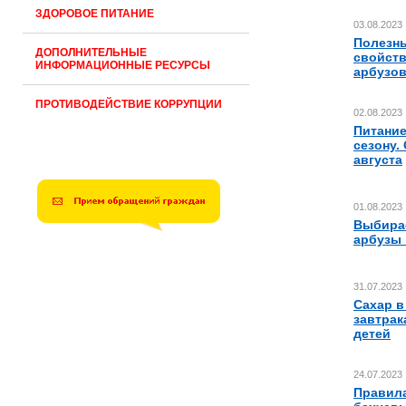
ЗДОРОВОЕ ПИТАНИЕ
03.08.2023
Полезн
ДОПОЛНИТЕЛЬНЫЕ
свойст
ИНФОРМАЦИОННЫЕ РЕСУРСЫ
арбузо
ПРОТИВОДЕЙСТВИЕ КОРРУПЦИИ
02.08.2023
Питание
сезону.
августа
01.08.2023
Выбира
арбузы
31.07.2023
Сахар в
завтрак
детей
24.07.2023
Правила