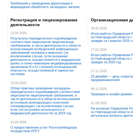
Требования к проведению дератизации и
акарицидной обработки в загородных лагерях.
Регистрация и лицензирование
Организационная д
деятельности
18.05.2026
13.04.2026
Итоги работы Управления 
по Новгородской области 
Результаты периодического подтверждения
граждан за I квартал 2026 г
соответствия лицензиатов лицензионным
требованиям, в части деятельности в области
использования возбудителей инфекционных
17.02.2026
заболеваний человека и животных (за
Итоги работы Управления 
исключением случая, если указанная
по Новгородской области 
деятельность осуществляется в медицинских
граждан за 2025 год
целях) и генно-инженерно-модифицированных
организмов III и IV степеней потенциальной
опасности, осуществляемой в замкнутых
17.12.2025
системах
25 декабря — день открыты
предпринимателей
13.04.2026
Обзор практики проведения процедуры
09.12.2025
периодического подтверждения соответствия
Проверки в онлайн-режиме
лицензиатов лицензионным требованиям, в
части деятельности в области использования
источников ионизирующего излучения
01.09.2025
(генерирующих) (за исключением случая,
На коллегии Управления Р
если эти источники используются в
по Новгородской области о
медицинской деятельности) за 2024 год
актуальные вопросы деяте
10.04.2026
О предоставлении услуг Роспотребнадзора
посредством ЕПГУ