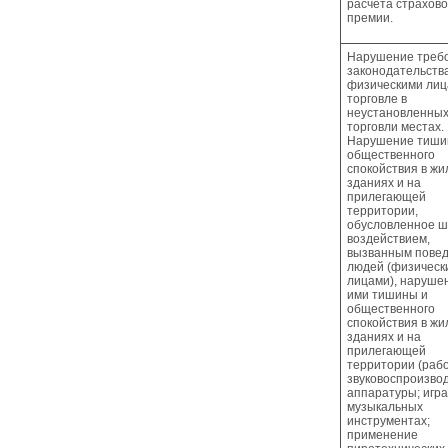
расчета страхов
премии.
Нарушение треб
законодательств
физическими лиц
торговле в
неустановленных
торговли местах.
Нарушение тиши
общественного
спокойствия в ж
зданиях и на
прилегающей
территории,
обусловленное 
воздействием,
вызванным пове
людей (физическ
лицами), наруше
ими тишины и
общественного
спокойствия в ж
зданиях и на
прилегающей
территории (раб
звуковоспроизво
аппаратуры; игра
музыкальных
инструментах;
применение