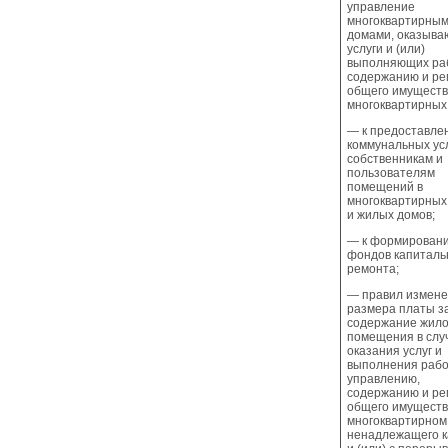
управление
многоквартирны
домами, оказыв
услуги и (или)
выполняющих ра
содержанию и ре
общего имуществ
многоквартирных
— к предоставле
коммунальных ус
собственникам и
пользователям
помещений в
многоквартирных
и жилых домов;
— к формирован
фондов капиталь
ремонта;
— правил измен
размера платы з
содержание жило
помещения в слу
оказания услуг и
выполнения рабо
управлению,
содержанию и ре
общего имуществ
многоквартирном
ненадлежащего к