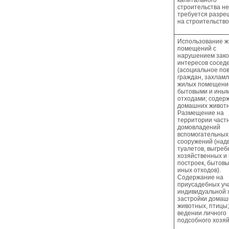
капитального
строительства не
требуется разре
на строительство
Использование 
помещений с
нарушением зак
интересов сосед
(асоциальное по
граждан, захлам
жилых помещени
бытовыми и ины
отходами; содер
домашних животн
Размещение на
территории част
домовладений
вспомогательных
сооружений (над
туалетов, выгреб
хозяйственных и
построек, бытовы
иных отходов).
Содержание на
приусадебных уч
индивидуальной 
застройки домаш
животных, птицы;
ведении личного
подсобного хозяй