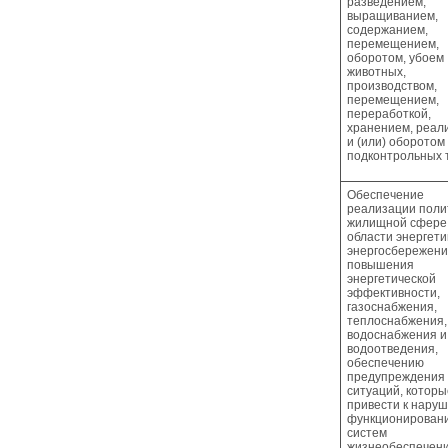
разведением,
выращиванием,
содержанием,
перемещением,
оборотом, убоем
животных,
производством,
перемещением,
переработкой,
хранением, реал
и (или) оборотом
подконтрольных 
Обеспечение
реализации поли
жилищной сфере,
области энергети
энергосбережени
повышения
энергетической
эффективности,
газоснабжения,
теплоснабжения,
водоснабжения и
водоотведения,
обеспечению
предупреждения
ситуаций, которы
привести к нару
функционирован
систем
жизнеобеспечен