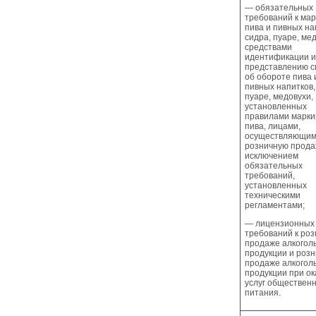
— обязательных
требований к мар
пива и пивных на
сидра, пуаре, ме
средствами
идентификации и
представлению с
об обороте пива 
пивных напитков,
пуаре, медовухи,
установленных
правилами марки
пива, лицами,
осуществляющим
розничную продаж
исключением
обязательных
требований,
установленных
техническими
регламентами;
— лицензионных
требований к ро
продаже алкогол
продукции и роз
продаже алкогол
продукции при о
услуг обществен
питания.