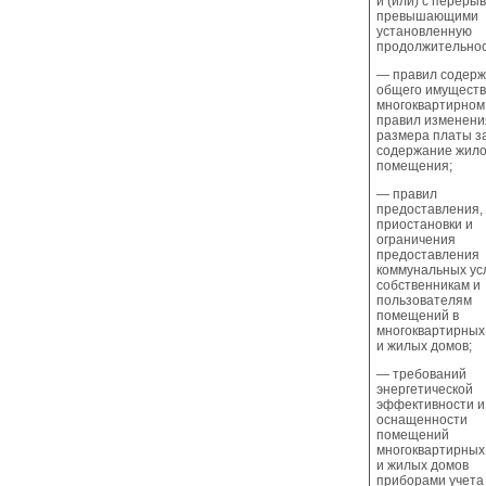
и (или) с переры
превышающими
установленную
продолжительнос
— правил содер
общего имуществ
многоквартирном
правил изменени
размера платы з
содержание жило
помещения;
— правил
предоставления,
приостановки и
ограничения
предоставления
коммунальных ус
собственникам и
пользователям
помещений в
многоквартирных
и жилых домов;
— требований
энергетической
эффективности и
оснащенности
помещений
многоквартирных
и жилых домов
приборами учета