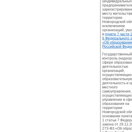
(индивидуальных
предпринимател
зарегистрирован
месту жительства
территории
Новгородской обл
исключением
организаций, ук
в
пункте 7 части 
6 Федерального 
«Об образовании
Российской Феде
Государственный
контроль (надзор
сфере образован
деятельностью
организаций,
осуществляющих
образовательну
деятельность и о
местного
самоуправления,
осуществляющих
управление в сф
образования на
территории
Новгородской обл
основании пункта
1 статьи 7 Федер
закона от 29.12.
273-ФЗ «Об обра