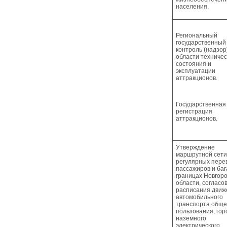
населения.
Региональный
государственный
контроль (надзор
области техничес
состояния и
эксплуатации
аттракционов.
Государственная
регистрация
аттракционов.
Утверждение
маршрутной сети
регулярных пере
пассажиров и баг
границах Новгор
области, согласо
расписания движ
автомобильного
транспорта обще
пользования, гор
наземного
электрического