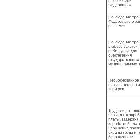
в Российской
Федерации»
Соблюдение тре
Федерального за
рекламе».
Соблюдение тре
в сфере закупок 
работ, услуг для
обеспечения
государственных
муниципальных н
Необоснованное
повышение цен и
тарифов.
Трудовые отноше
невыплата зараб
платы, задержка
заработной плат
нарушение прав
охраны труда и т
безопасности.