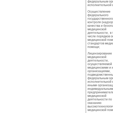
федеральным ор
исполнительной 
Осуществление
федерального
государственного
контроля (надзор
качества и безоп
медицинской
деятельности, в 
числе порядков о
медицинской пом
стандартов меди
помощи;
Лицензирование
медицинской
деятельности,
осуществляемой
медицинскими и 
организациями,
подведомственн
федеральным ор
исполнительной 
иными организац
индивидуальным
предпринимател
медицинской
деятельности по
оказанию
высокотехнологи
медицинской по