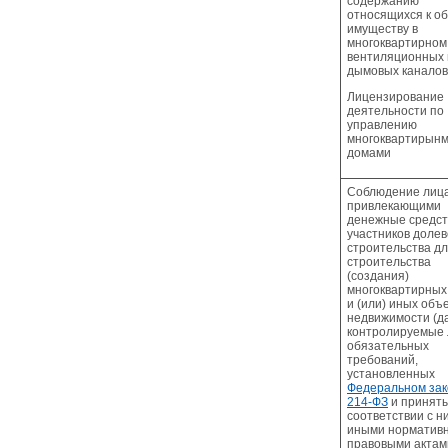
содержанию
относящихся к о
имуществу в
многоквартирном
вентиляционных 
дымовых каналов
Лицензирование
деятельности по
управлению
многоквартирын
домами
Соблюдение лиц
привлекающими
денежные средст
участников долев
строительства д
строительства
(создания)
многоквартирных
и (или) иных объ
недвижимости (д
контролируемые 
обязательных
требований,
установленных
Федеральном зак
214-ФЗ
и принят
соответствии с н
иными норматив
правовыми актам