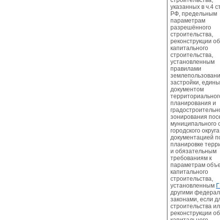
строительства,
указанных в ч.4 с
РФ, предельным
параметрам
разрешённого
строительства,
реконструкции о
капитального
строительства,
установленным
правилами
землепользовани
застройки, един
документом
территориальног
планирования и
градостроительн
зонирования пос
муниципального о
городского округа
документацией п
планировке терр
и обязательным
требованиям к
параметрам объе
капитального
строительства,
установленным
Г
другими федера
законами, если д
строительства и
реконструкции о