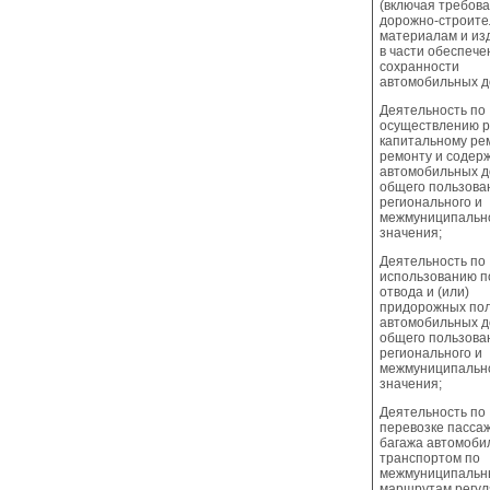
(включая требова
дорожно-строит
материалам и из
в части обеспече
сохранности
автомобильных д
Деятельность по
осуществлению р
капитальному ре
ремонту и содер
автомобильных д
общего пользова
регионального и
межмуниципальн
значения;
Деятельность по
использованию п
отвода и (или)
придорожных по
автомобильных д
общего пользова
регионального и
межмуниципальн
значения;
Деятельность по
перевозке пасса
багажа автомоб
транспортом по
межмуниципаль
маршрутам регу