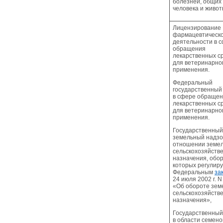
болезней, общих
человека и живот
Лицензирование
фармацевтическ
деятельности в 
обращения
лекарственных с
для ветеринарно
применения.
Федеральный
государственный
в сфере обраще
лекарственных с
для ветеринарно
применения.
Государственный
земельный надзо
отношении земе
сельскохозяйств
назначения, обо
которых регулир
Федеральным
за
24 июля 2002 г. 
«Об обороте зем
сельскохозяйств
назначения»,
Государственный
в области семено