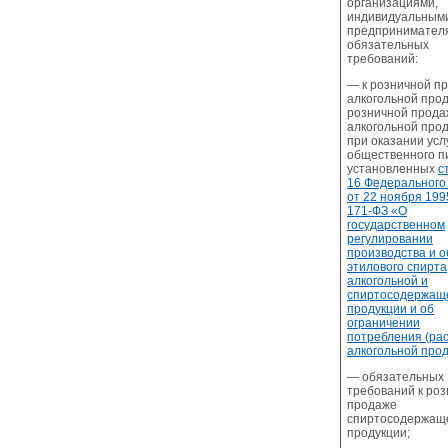
организациями,
индивидуальным
предпринимател
обязательных
требований:
— к розничной п
алкогольной прод
розничной прода
алкогольной про
при оказании усл
общественного п
установленных
с
16 Федерального
от 22 ноября 199
171-ФЗ «О
государственном
регулировании
производства и 
этилового спирта
алкогольной и
спиртосодержащ
продукции и об
ограничении
потребления (ра
алкогольной про
— обязательных
требований к ро
продаже
спиртосодержащ
продукции;