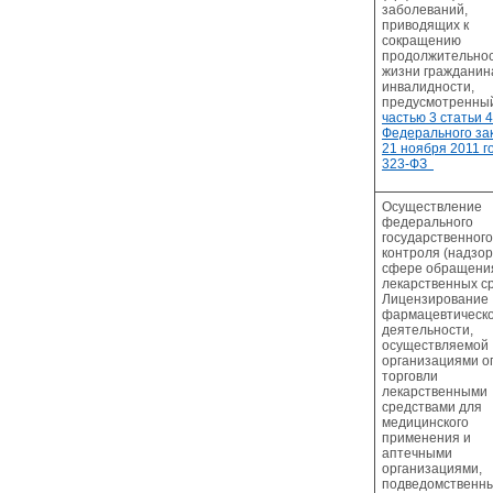
заболеваний,
приводящих к
сокращению
продолжительно
жизни гражданин
инвалидности,
предусмотренны
частью 3 статьи 
Федерального за
21 ноября 2011 г
323-ФЗ
Осуществление
федерального
государственного
контроля (надзор
сфере обращени
лекарственных ср
Лицензирование
фармацевтическ
деятельности,
осуществляемой
организациями о
торговли
лекарственными
средствами для
медицинского
применения и
аптечными
организациями,
подведомственн