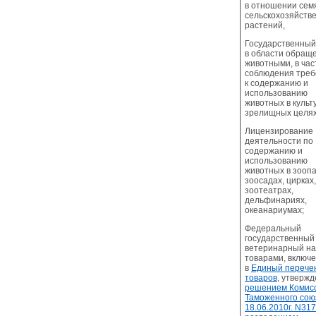
в отношении сем
сельскохозяйств
растений,
Государственный
в области обращ
животными, в час
соблюдения треб
к содержанию и
использованию
животных в культ
зрелищных целях
Лицензирование
деятельности по
содержанию и
использованию
животных в зоопа
зоосадах, цирках,
зоотеатрах,
дельфинариях,
океанариумах;
Федеральный
государственный
ветеринарный на
товарами, включ
в
Единый перече
товаров
, утверж
решением Комис
Таможенного сою
18.06.2010г. N317