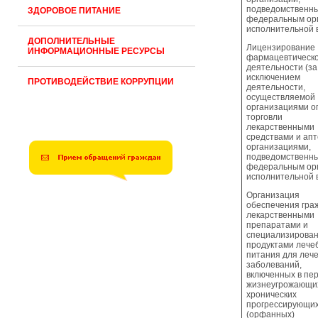
подведомственн
ЗДОРОВОЕ ПИТАНИЕ
федеральным ор
исполнительной в
ДОПОЛНИТЕЛЬНЫЕ
Лицензирование
ИНФОРМАЦИОННЫЕ РЕСУРСЫ
фармацевтическ
деятельности (за
исключением
ПРОТИВОДЕЙСТВИЕ КОРРУПЦИИ
деятельности,
осуществляемой
организациями о
торговли
лекарственными
средствами и ап
организациями,
подведомственн
федеральным ор
исполнительной в
Организация
обеспечения гра
лекарственными
препаратами и
специализирова
продуктами лече
питания для леч
заболеваний,
включенных в пе
жизнеугрожающи
хронических
прогрессирующих
(орфанных)