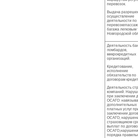
перевозок.
Выдача разреше
осуществление
деятельности по
перевозкепассаж
багажа легковым 
Новгородской обл
Деятельность бан
ломбардов,
микрокредитных
организаций.
Кредитование,
исполнение
обязательств по
договорам креди
Деятельность ст
компаний. Нару
при заключении 
ОСАГО: навязыв
дополнительных
платных услуг пр
заключении дого
ОСАГО, нарушен
страховщиком ср
выплат по догово
ОСАГО,нарушен
порядка правиль