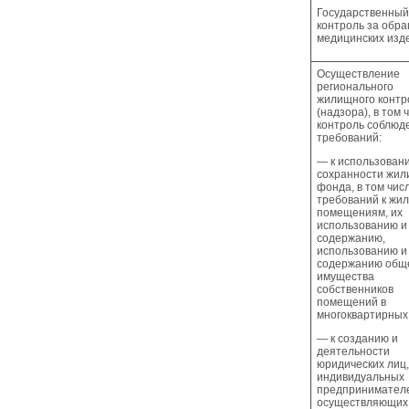
Государственный
контроль за обр
медицинских изд
Осуществление
регионального
жилищного контр
(надзора), в том 
контроль соблюд
требований:
— к использован
сохранности жил
фонда, в том чис
требований к жи
помещениям, их
использованию и
содержанию,
использованию и
содержанию общ
имущества
собственников
помещений в
многоквартирных
— к созданию и
деятельности
юридических лиц,
индивидуальных
предпринимател
осуществляющих