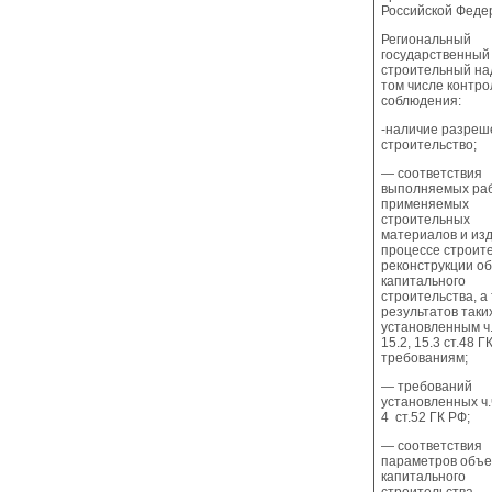
Российской Феде
Региональный
государственный
строительный на
том числе контро
соблюдения:
-наличие разреш
строительство;
— соответствия
выполняемых раб
применяемых
строительных
материалов и из
процессе строите
реконструкции о
капитального
строительства, а
результатов таки
установленным ч.
15.2, 15.3 ст.48 Г
требованиям;
— требований
установленных ч.ч
4 ст.52 ГК РФ;
— соответствия
параметров объе
капитального