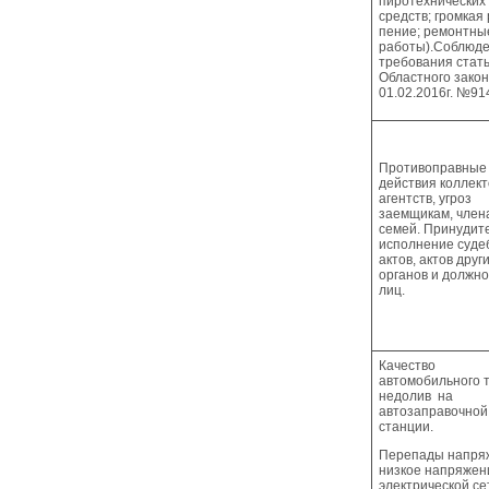
пиротехнических
средств; громкая 
пение; ремонтны
работы).Соблюд
требования стать
Областного закон
01.02.2016г. №91
Противоправные
действия коллект
агентств, угроз
заемщикам, член
семей. Принудит
исполнение суде
актов, актов друг
органов и должн
лиц.
Качество
автомобильного 
недолив на
автозаправочной
станции.
Перепады напря
низкое напряжен
электрической се