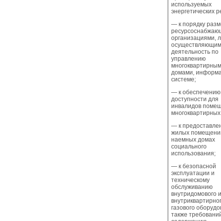
используемых
энергетических р
— к порядку раз
ресурсоснабжаю
организациями, 
осуществляющи
деятельность по
управлению
многоквартирны
домами, информа
системе;
— к обеспечению
доступности для
инвалидов помещ
многоквартирных
— к предоставле
жилых помещени
наемных домах
социального
использования;
— к безопасной
эксплуатации и
техническому
обслуживанию
внутридомового и
внутриквартирно
газового оборудо
также требований