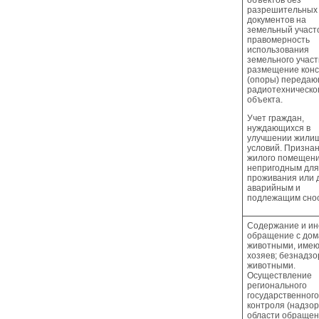
объектов без
разрешительных
документов на
земельный участо
правомерность
использования
земельного участ
размещение конс
(опоры) передаю
радиотехническо
объекта.
Учет граждан,
нуждающихся в
улучшении жили
условий. Призна
жилого помещен
непригодным для
проживания или 
аварийным и
подлежащим снос
Содержание и ин
обращение с до
животными, име
хозяев; безнадз
животными.
Осуществление
регионального
государственного
контроля (надзор
области обращен