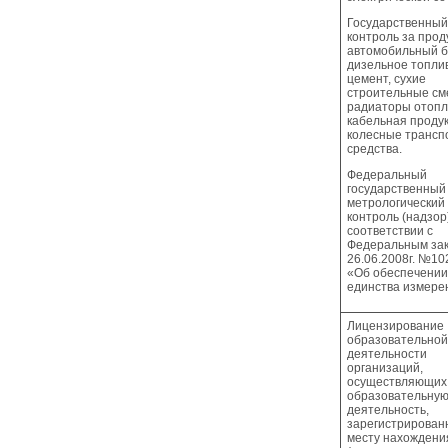
Государственный
контроль за прод
автомобильный б
дизельное топли
цемент, сухие
строительные см
радиаторы отопл
кабельная продук
колесные трансп
средства.
Федеральный
государственный
метрологический
контроль (надзор
соответствии с
Федеральным зак
26.06.2008г. №10
«Об обеспечении
единства измере
Лицензирование
образовательной
деятельности
организаций,
осуществляющих
образовательну
деятельность,
зарегистрирован
месту нахождени