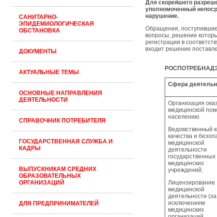
Для скорейшего разреше
уполномоченный непоср
нарушение.
САНИТАРНО-
ЭПИДЕМИОЛОГИЧЕСКАЯ
Обращения, поступившие
ОБСТАНОВКА
вопросы, решение которы
регистрации в соответст
входит решение поставл
ДОКУМЕНТЫ
ВОПРОСЫ
РОСПОТРЕБНАД
АКТУАЛЬНЫЕ ТЕМЫ
Сфера деятельн
ОСНОВНЫЕ НАПРАВЛЕНИЯ
ДЕЯТЕЛЬНОСТИ
Организация ока
медицинской по
населению.
СПРАВОЧНИК ПОТРЕБИТЕЛЯ
Ведомственный к
качества и безоп
ГОСУДАРСТВЕННАЯ СЛУЖБА И
медицинской
КАДРЫ
деятельности
государственных
медицинских
ВЫПУСКНИКАМ СРЕДНИХ
учреждений;
ОБРАЗОВАТЕЛЬНЫХ
ОРГАНИЗАЦИЙ
Лицензирование
медицинской
деятельности (за
исключением
ДЛЯ ПРЕДПРИНИМАТЕЛЕЙ
медицинских
организаций,