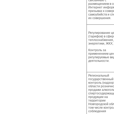
связанные с
размещением в с
Интернет инфор
призывах к сове
самоубийств и с
их совершения.
Регулирование ц
(тарифов) в сфер
теплоснабжения,
энергетики, ЖКХ;
Контроль за
применением цен
регулируемые ви
деятельности.
Региональный
государственный
контроль (надзор
области розничн
продажи алкогол
спиртосодержащ
продукции на
территории
Новгородской обл
том числе контро
соблюдения