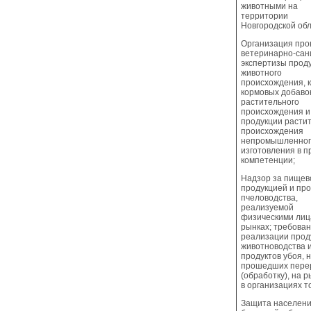
животными на
территории
Новгородской обл
Организация про
ветеринарно-сан
экспертизы прод
животного
происхождения, 
кормовых добаво
растительного
происхождения и
продукции расти
происхождения
непромышленног
изготовления в п
компетенции;
Надзор за пищев
продукцией и пр
пчеловодства,
реализуемой
физическими лиц
рынках; требован
реализации прод
животноводства 
продуктов убоя, 
прошедших пере
(обработку), на р
в организациях т
Защита населени