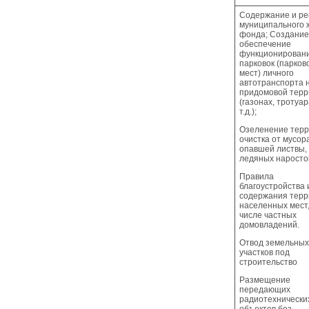
Содержание и р
муниципального 
фонда; Создание
обеспечение
функционирован
парковок (парков
мест) личного
автотранспорта 
придомовой терр
(газонах, тротуар
т.д.);
Озеленение терр
очистка от мусор
опавшей листвы, 
ледяных наросто
Правила
благоустройства 
содержания терр
населенных мест,
числе частных
домовладений.
Отвод земельных
участков под
строительство
Размещение
передающих
радиотехнически