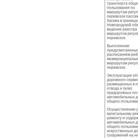
транспорта обще
пользования по
маршрутам регу
перевозок пасса
багажа в граница
Новгородской обл
ведение реестра
маршрутов регул
перевозок.
Выполнение
предусмотренны
расписанием рей
межмуниципаль
маршрутам регу
перевозок.
Эксплуатация об
дорожного сервис
размещенных в п
отвода и (или)
придорожных по
автомобильных д
общего пользова
Осуществлению р
капитальному ре
ремонту и содер
автомобильных д
общего пользова
искусственных д
сооружений на н