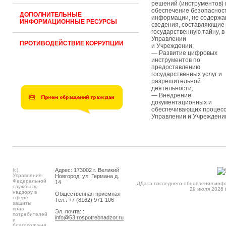
решений (инструментов) 
обеспечение безопаснос
ДОПОЛНИТЕЛЬНЫЕ
информации, не содерж
ИНФОРМАЦИОННЫЕ РЕСУРСЫ
сведения, составляющие
государственную тайну, в
Управлении
ПРОТИВОДЕЙСТВИЕ КОРРУПЦИИ
и Учреждении;
— Развитие цифровых
инструментов по
предоставлению
государственных услуг и
разрешительной
деятельности;
— Внедрение
документационных и
обеспечивающих процесс
Управлении и Учреждени
(c)
Адрес: 173002 г. Великий
Управление
Новгород, ул. Германа д.
Федеральной
14
ДДата последнего обновления инф
службы по
29 июля 2026 
надзору в
Общественная приемная
сфере
Тел.: +7 (8162) 971-106
защиты
прав
Эл. почта: :
потребителей
info@53.rospotrebnadzor.ru
и
благополучия