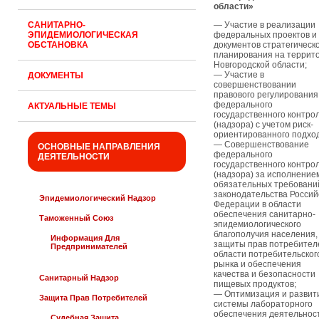
области»
САНИТАРНО-
— Участие в реализации
ЭПИДЕМИОЛОГИЧЕСКАЯ
федеральных проектов и
ОБСТАНОВКА
документов стратегическ
планирования на террит
Новгородской области;
— Участие в
ДОКУМЕНТЫ
совершенствовании
правового регулирования
федерального
АКТУАЛЬНЫЕ ТЕМЫ
государственного контро
(надзора) с учетом риск-
ориентированного подхо
— Совершенствование
ОСНОВНЫЕ НАПРАВЛЕНИЯ
федерального
ДЕЯТЕЛЬНОСТИ
государственного контро
(надзора) за исполнение
обязательных требовани
законодательства Россий
Эпидемиологический Надзор
Федерации в области
обеспечения санитарно-
Таможенный Союз
эпидемиологического
благополучия населения,
Информация Для
защиты прав потребителе
Предпринимателей
области потребительског
рынка и обеспечения
качества и безопасности
Санитарный Надзор
пищевых продуктов;
— Оптимизация и развит
Защита Прав Потребителей
системы лабораторного
обеспечения деятельнос
Судебная Защита