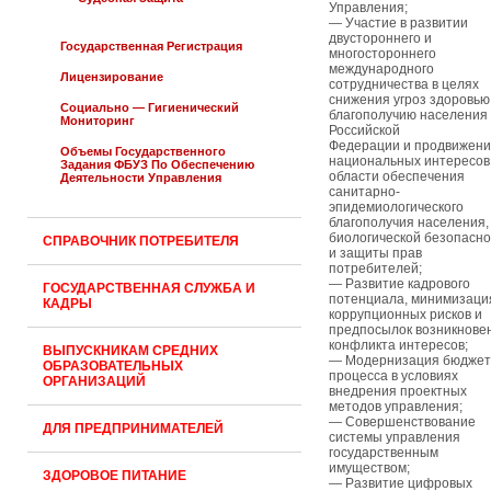
Управления;
— Участие в развитии
двустороннего и
Государственная Регистрация
многостороннего
международного
Лицензирование
сотрудничества в целях
снижения угроз здоровью
Социально — Гигиенический
благополучию населения
Мониторинг
Российской
Федерации и продвижен
Объемы Государственного
национальных интересов
Задания ФБУЗ По Обеспечению
области обеспечения
Деятельности Управления
санитарно-
эпидемиологического
благополучия населения,
биологической безопасно
СПРАВОЧНИК ПОТРЕБИТЕЛЯ
и защиты прав
потребителей;
— Развитие кадрового
ГОСУДАРСТВЕННАЯ СЛУЖБА И
потенциала, минимизаци
КАДРЫ
коррупционных рисков и
предпосылок возникнове
конфликта интересов;
ВЫПУСКНИКАМ СРЕДНИХ
— Модернизация бюджет
ОБРАЗОВАТЕЛЬНЫХ
процесса в условиях
ОРГАНИЗАЦИЙ
внедрения проектных
методов управления;
— Совершенствование
ДЛЯ ПРЕДПРИНИМАТЕЛЕЙ
системы управления
государственным
имуществом;
ЗДОРОВОЕ ПИТАНИЕ
— Развитие цифровых