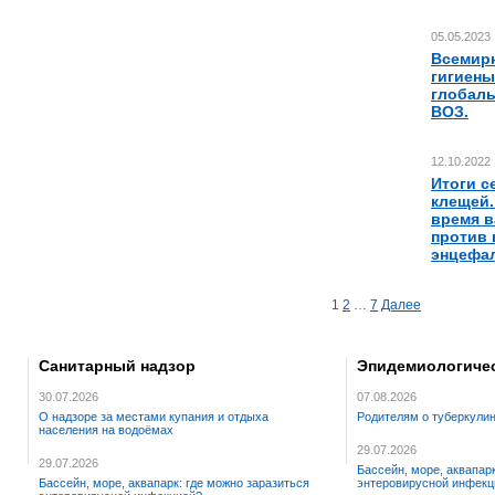
05.05.2023
Всемир
гигиены
глобаль
ВОЗ.
12.10.2022
Итоги с
клещей.
время 
против 
энцефал
Навигация
1
2
…
7
Далее
по
записям
Санитарный надзор
Эпидемиологичес
30.07.2026
07.08.2026
О надзоре за местами купания и отдыха
Родителям о туберкули
населения на водоёмах
29.07.2026
29.07.2026
Бассейн, море, аквапар
Бассейн, море, аквапарк: где можно заразиться
энтеровирусной инфекц