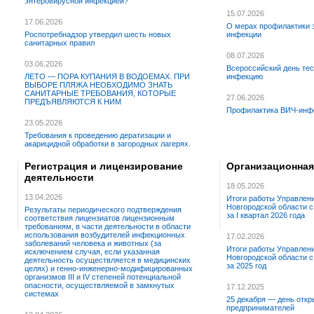
энтеровирусной инфекцией?
15.07.2026
17.06.2026
О мерах профилактики 
Роспотребнадзор утвердил шесть новых
инфекции
санитарных правил
08.07.2026
03.06.2026
Всероссийский день те
ЛЕТО — ПОРА КУПАНИЯ В ВОДОЕМАХ. ПРИ
инфекцию
ВЫБОРЕ ПЛЯЖА НЕОБХОДИМО ЗНАТЬ
САНИТАРНЫЕ ТРЕБОВАНИЯ, КОТОРЫЕ
27.06.2026
ПРЕДЪЯВЛЯЮТСЯ К НИМ
Профилактика ВИЧ-инф
23.05.2026
Требования к проведению дератизации и
акарицидной обработки в загородных лагерях.
Регистрация и лицензирование
Организационная
деятельности
18.05.2026
13.04.2026
Итоги работы Управлен
Новгородской области 
Результаты периодического подтверждения
за I квартал 2026 года
соответствия лицензиатов лицензионным
требованиям, в части деятельности в области
использования возбудителей инфекционных
17.02.2026
заболеваний человека и животных (за
Итоги работы Управлен
исключением случая, если указанная
Новгородской области 
деятельность осуществляется в медицинских
за 2025 год
целях) и генно-инженерно-модифицированных
организмов III и IV степеней потенциальной
опасности, осуществляемой в замкнутых
17.12.2025
системах
25 декабря — день откр
предпринимателей