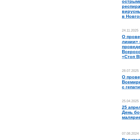
острым
респир
вирусн
в Новго
24.11.2025
О прове
линии» 
провед
Всеросс
«Стоп 
28.07.2025
О пров
Всемир
с гепат
25.04.2025
25 апр
День б
малярие
07.08.2024
Родител