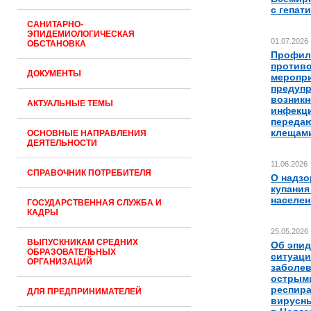
с гепат
САНИТАРНО-
ЭПИДЕМИОЛОГИЧЕСКАЯ
01.07.2026
ОБСТАНОВКА
Профил
против
ДОКУМЕНТЫ
меропри
предуп
возник
АКТУАЛЬНЫЕ ТЕМЫ
инфекц
переда
клещам
ОСНОВНЫЕ НАПРАВЛЕНИЯ
ДЕЯТЕЛЬНОСТИ
11.06.2026
СПРАВОЧНИК ПОТРЕБИТЕЛЯ
О надзо
купания
населен
ГОСУДАРСТВЕННАЯ СЛУЖБА И
КАДРЫ
25.05.2026
ВЫПУСКНИКАМ СРЕДНИХ
Об эпи
ОБРАЗОВАТЕЛЬНЫХ
ситуаци
ОРГАНИЗАЦИЙ
заболе
острым
респир
ДЛЯ ПРЕДПРИНИМАТЕЛЕЙ
вирусн