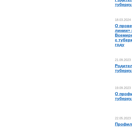
туберку
18.03.2024
О прове
линии» 
Всемир
с тубер
году
21.09.2023
Родител
туберку
19.09.2023
О проф
туберку
22.05.2023
Профил