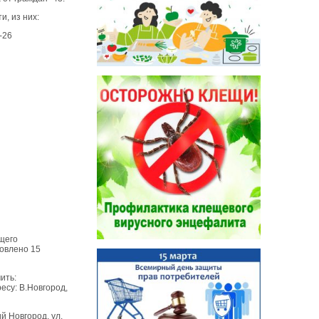
, из них:
-26
щего
овлено 15
ить:
есу: В.Новгород,
й Новгород, ул.