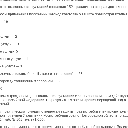
тво оказанных консультаций составило 152 в различных сферах деятельности
осы применения положений законодательства о защите прав потребителей 
 — 19
и — 9
услуги — 2
 услуги — 9
 услуги- 5
льные услуги — 1
е услуги — 3
сложные товары (в т.ч. бытового назначения) — 23
варов дистанционным способом — 31
30
шимся гражданам даны полные консультации с разъяснением норм действую
тва Российской Федерации. По результатам рассмотрения обращений подгот
ензий.
и практическую помощь по вопросам защиты прав потребителей можно получ
ной приемной Управления Роспотребнадзора по Новгородской области по адр
.14 каб. № 101 тел. 971-106,
е по информированию и консультированию потребителей по адресу: г. Велики