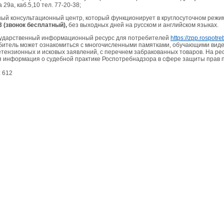
 29а, каб.5,10 тел. 77-20-38;
ый консультационный центр, который функционирует в круглосуточном режи
43 (звонок бесплатный),
без выходных дней на русском и английском языках.
сударственный информационный ресурс для потребителей
https://zpp.rospotr
итель может ознакомиться с многочисленными памятками, обучающими вид
тензионных и исковых заявлений, с перечнем забракованных товаров. На ре
 информация о судебной практике Роспотребнадзора в сфере защиты прав 
:
612