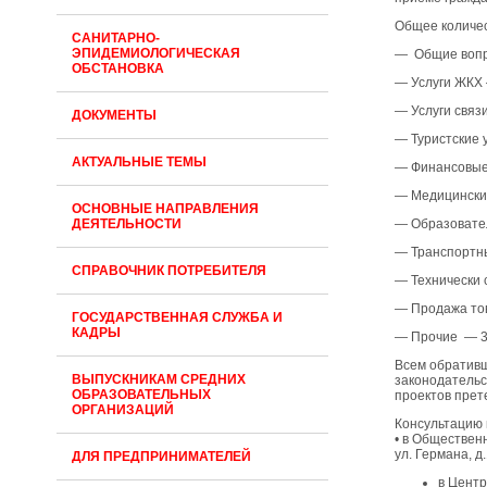
Общее количес
САНИТАРНО-
ЭПИДЕМИОЛОГИЧЕСКАЯ
— Общие вопр
ОБСТАНОВКА
— Услуги ЖКХ
— Услуги связ
ДОКУМЕНТЫ
— Туристские 
АКТУАЛЬНЫЕ ТЕМЫ
— Финансовые
— Медицинские
ОСНОВНЫЕ НАПРАВЛЕНИЯ
ДЕЯТЕЛЬНОСТИ
— Образовате
— Транспортны
СПРАВОЧНИК ПОТРЕБИТЕЛЯ
— Технически 
— Продажа то
ГОСУДАРСТВЕННАЯ СЛУЖБА И
КАДРЫ
— Прочие — 
Всем обратив
ВЫПУСКНИКАМ СРЕДНИХ
законодательс
ОБРАЗОВАТЕЛЬНЫХ
проектов прет
ОРГАНИЗАЦИЙ
Консультацию 
• в Обществен
ул. Германа, д
ДЛЯ ПРЕДПРИНИМАТЕЛЕЙ
в Центр