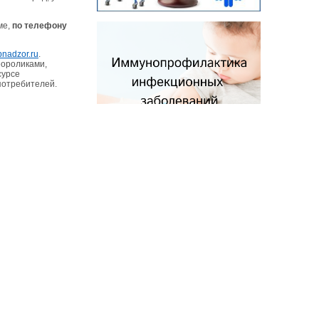
ме,
по телефону
ebnadzor.ru
.
еороликами,
сурсе
потребителей.