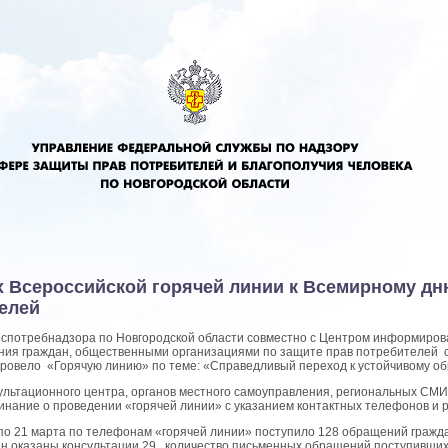
х Всероссийской горячей линии к Всемирному дн
елей
спотребнадзора по Новгородской области совместно с Центром информиров
ния граждан, общественными организациями по защите прав потребителей с
 провело «Горячую линию» по теме: «Справедливый переход к устойчивому об
ультационного центра, органов местного самоуправления, региональных СМ
инание о проведении «горячей линии» с указанием контактных телефонов и 
 по 21 марта по телефонам «горячей линии» поступило 128 обращений гражд
н оказаны консультации 29 , количество письменных обращений поступивших 