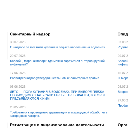
Санитарный надзор
Эпид
30.07.2026
07.08.
О надзоре за местами купания и отдыха населения на водоёмах
Родите
29.07.2026
29.07.
Бассейн, море, аквапарк: где можно заразиться энтеровирусной
Бассей
инфекцией?
инфек
17.06.2026
15.07.
Роспотребнадзор утвердил шесть новых санитарных правил
О мера
03.06.2026
08.07.
ЛЕТО — ПОРА КУПАНИЯ В ВОДОЕМАХ. ПРИ ВЫБОРЕ ПЛЯЖА
Всерос
НЕОБХОДИМО ЗНАТЬ САНИТАРНЫЕ ТРЕБОВАНИЯ, КОТОРЫЕ
ПРЕДЪЯВЛЯЮТСЯ К НИМ
27.06.
Профил
23.05.2026
Требования к проведению дератизации и акарицидной обработки в
загородных лагерях.
Регистрация и лицензирование деятельности
Орга