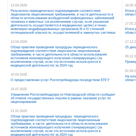
13.04.2026
18.05.
Результаты периодического подтверждения соответствия
Итоги 
лицензиатов лицензионным требованиям, в части деятельности в
област
области использования возбудителей инфекционных заболеваний
человека и животных (за исключением случая, если указанная
17.02.
деятельность осуществляется в медицинских целях) и генно-
инженерно-модифицированных организмов III и IV степеней
Итоги 
потенциальной опасности, осуществляемой в замкнутых системах
област
13.04.2026
17.12.
Обзор практики проведения процедуры периодического
25 дек
подтверждения соответствия лицензиатов лицензионным
требованиям, в части деятельности в области использования
09.12.
источников ионизирующего излучения (генерирующих) (за
исключением случая, если эти источники используются в
Провер
медицинской деятельности) за 2024 год
01.09.
10.04.2026
На кол
О предоставлении услуг Роспотребнадзора посредством ЕПГУ
област
15.07.2025
Управление Роспотребнадзора по Новгородской области сообщает
об отмене государственных пошлин в рамках оказания услуг по
лицензированию
21.01.2025
Обзор практики проведения процедуры периодического
подтверждения соответствия лицензиатов лицензионным
требованиям, в части деятельности в области использования
источников ионизирующего излучения (генерирующих) (за
исключением случая, если эти источники используются в
медицинской деятельности) за 2024 год