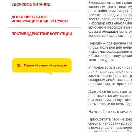
Благодаря высокому соде
ЗДОРОВОЕ ПИТАНИЕ
кишечном тракте, поэтом
расстройствами пищевар
влияют на сердечно-сосу
ДОПОЛНИТЕЛЬНЫЕ
восстановлению и поддер
ИНФОРМАЦИОННЫЕ РЕСУРСЫ
и фосфор оказывают благ
включение персиков в мен
фрукты обладают мочегон
ПРОТИВОДЕЙСТВИЕ КОРРУПЦИИ
хорошо при мочекаменной
Персики – прекрасное ср
плоды полезны для нервн
и высоким содержанием в
и быстро дают ощущение 
хочет похудеть.
У плодов есть и свои пр
при индивидуальной непе
кислотностью (язва, гаст
сахарным диабетом, панк
ограничения, которые не
Диетологи не советуют у
полакомиться ими на пер
и молочными продуктами 
есть персики на ночь. Зд
На что обратить внимани
Приобретать персики рек
специализированных торг
в неустановленных, необ
автомобильных трасс. То