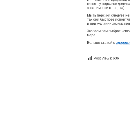
мякоть у персиков должн
зависимости от сорта).
Мыть персики следует не
так они быстрее испортя
и при желании хозяйстве
Желаем вам выбрать спел
мере!
Больше статей о
здорово
Post Views:
636