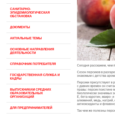
САНИТАРНО-
ЭПИДЕМИОЛОГИЧЕСКАЯ
ОБСТАНОВКА
ДОКУМЕНТЫ
АКТУАЛЬНЫЕ ТЕМЫ
ОСНОВНЫЕ НАПРАВЛЕНИЯ
ДЕЯТЕЛЬНОСТИ
СПРАВОЧНИК ПОТРЕБИТЕЛЯ
Сегодня расскажем, чем п
Сезон персиков в разгар
ГОСУДАРСТВЕННАЯ СЛУЖБА И
знакомым с детства аром
КАДРЫ
Персики присутствуют в р
с давних времен он счит
ВЫПУСКНИКАМ СРЕДНИХ
правы: персик поистине 
ОБРАЗОВАТЕЛЬНЫХ
биологически значимых эл
ОРГАНИЗАЦИЙ
Е, бета-каротин, макро- 
алюминий, медь, натрий, 
актиоксиданты и флавон
ДЛЯ ПРЕДПРИНИМАТЕЛЕЙ
Так чем же полезны перс