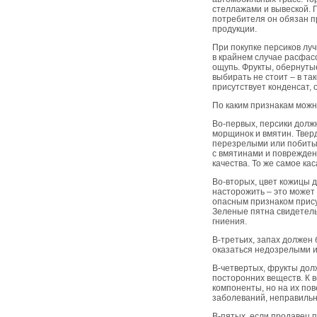
стеллажами и вывеской. 
потребителя он обязан п
продукции.
При покупке персиков лу
в крайнем случае расфас
ощупь. Фрукты, обернуты
выбирать не стоит – в та
присутствует конденсат, 
По каким признакам мож
Во-первых, персики должн
морщинок и вмятин. Твер
перезрелыми или побитым
с вмятинами и поврежден
качества. То же самое ка
Во-вторых, цвет кожицы 
насторожить – это может
опасным признаком прису
Зеленые пятна свидетель
гниения.
В-третьих, запах должен
оказаться недозрелыми 
В-четвертых, фрукты долж
посторонних веществ. К 
компоненты, но на их по
заболеваний, неправильн
В-пятых, если продавец 