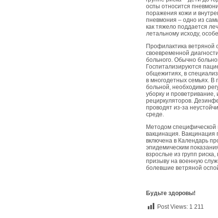
оспы относится пневмони
поражения кожи и внутре
пневмония – одно из сам
как тяжело поддается ле
летальному исходу, особе
Профилактика ветряной 
своевременной диагности
больного. Обычно больно
Госпитализируются паци
общежитиях, в специали
в многодетных семьях. В
больной, необходимо рег
уборку и проветривание,
рециркуляторов. Дезинфе
проводят из-за неустойч
среде.
Методом специфической 
вакцинация. Вакцинация 
включена в Календарь пр
эпидемическим показания
взрослые из групп риска,
призыву на военную служ
болевшие ветряной оспо
Будьте здоровы!
Post Views:
1 211