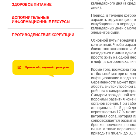
календарного дня (в сре
ЗДОРОВОЕ ПИТАНИЕ
дней).
Период, в течение котор
ДОПОЛНИТЕЛЬНЫЕ
заразить окружающих его 
ИНФОРМАЦИОННЫЕ РЕСУРСЫ
инкубационного периода 
календарных дней с мом
элементов сыпи.
ПРОТИВОДЕЙСТВИЕ КОРРУПЦИИ
Основной путь передачи
контактный. Чтобы зараз
близко контактировать с 
находиться с ним в одном
просто жить на одной ле
в лифт, в котором ехал 
Кроме того, возможна тр
от больной матери к пло
инфицирование плода в т
беременности может при
аборту, внутриутробной 
ребенка с синдромом вро
Синдром врождённой вет
пороками развития конечн
органов зрения. При заб
женщины за 4—5 дней до 
вероятностью 17 % може
ветряная оспа, которая п
сопровождается развити
бронхопневмонии, понос
кишки, а также поражение
приводит к гибели до 31 