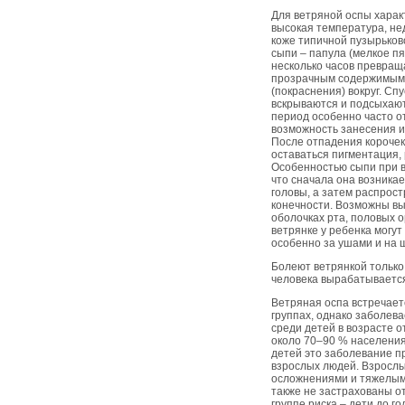
Для ветряной оспы харак
высокая температура, не
коже типичной пузырьков
сыпи – папула (мелкое п
несколько часов превраща
прозрачным содержимым 
(покраснения) вокруг. Сп
вскрываются и подсыхают,
период особенно часто о
возможность занесения 
После отпадения корочек
оставаться пигментация,
Особенностью сыпи при в
что сначала она возникае
головы, а затем распрос
конечности. Возможны в
оболочках рта, половых о
ветрянке у ребенка могу
особенно за ушами и на 
Болеют ветрянкой только 
человека вырабатываетс
Ветряная оспа встречает
группах, однако заболев
среди детей в возрасте от 
около 70–90 % населения
детей это заболевание пр
взрослых людей. Взрослы
осложнениями и тяжелым
также не застрахованы о
группе риска – дети до г