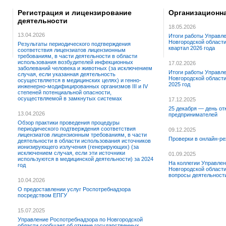
Регистрация и лицензирование
Организационна
деятельности
18.05.2026
13.04.2026
Итоги работы Управл
Новгородской области
Результаты периодического подтверждения
квартал 2026 года
соответствия лицензиатов лицензионным
требованиям, в части деятельности в области
использования возбудителей инфекционных
17.02.2026
заболеваний человека и животных (за исключением
Итоги работы Управл
случая, если указанная деятельность
Новгородской области
осуществляется в медицинских целях) и генно-
2025 год
инженерно-модифицированных организмов III и IV
степеней потенциальной опасности,
осуществляемой в замкнутых системах
17.12.2025
25 декабря — день от
13.04.2026
предпринимателей
Обзор практики проведения процедуры
периодического подтверждения соответствия
09.12.2025
лицензиатов лицензионным требованиям, в части
Проверки в онлайн-р
деятельности в области использования источников
ионизирующего излучения (генерирующих) (за
исключением случая, если эти источники
01.09.2025
используются в медицинской деятельности) за 2024
На коллегии Управлен
год
Новгородской област
вопросы деятельност
10.04.2026
О предоставлении услуг Роспотребнадзора
посредством ЕПГУ
15.07.2025
Управление Роспотребнадзора по Новгородской
области сообщает об отмене государственных