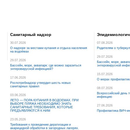
Санитарный надзор
Эпидемиологич
30.07.2026
07.08.2026
О надзоре за местами купания и отдыха населения
Родителям о туберку
на водоёмах
29.07.2026
29.07.2026
Бассейн, море, аквап
Бассейн, море, аквапарк: где можно заразиться
энтеровирусной инфе
энтеровирусной инфекцией?
15.07.2026
17.06.2026
О мерах профилактик
Роспотребнадзор утвердил шесть новых
санитарных правил
08.07.2026
Всероссийский день т
03.06.2026
инфекцию
ЛЕТО — ПОРА КУПАНИЯ В ВОДОЕМАХ. ПРИ
ВЫБОРЕ ПЛЯЖА НЕОБХОДИМО ЗНАТЬ
27.06.2026
САНИТАРНЫЕ ТРЕБОВАНИЯ, КОТОРЫЕ
ПРЕДЪЯВЛЯЮТСЯ К НИМ
Профилактика ВИЧ-ин
23.05.2026
Требования к проведению дератизации и
акарицидной обработки в загородных лагерях.