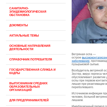
САНИТАРНО-
ЭПИДЕМИОЛОГИЧЕСКАЯ
ОБСТАНОВКА
ДОКУМЕНТЫ
АКТУАЛЬНЫЕ ТЕМЫ
ОСНОВНЫЕ НАПРАВЛЕНИЯ
ДЕЯТЕЛЬНОСТИ
Ветряная оспа —
острое
высококонтагиозн
СПРАВОЧНИК ПОТРЕБИТЕЛЯ
заболевание
, протекающ
пузырьковой сыпью.
ГОСУДАРСТВЕННАЯ СЛУЖБА И
Возбудитель ветряной ос
КАДРЫ
Зостер, вирус герпеса че
обусловливает развитие 
оспы при первом контакт
ВЫПУСКНИКАМ СРЕДНИХ
лишая при реактивации в
ОБРАЗОВАТЕЛЬНЫХ
переболевшего.
ОРГАНИЗАЦИЙ
Источником инфекции при
человек, больной ветря
лишаем.
ДЛЯ ПРЕДПРИНИМАТЕЛЕЙ
Инкубационный период со