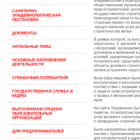
эпидемиологии в Новгоро
общественными организа
прав потребителей, инс
САНИТАРНО-
государственного строит
ЭПИДЕМИОЛОГИЧЕСКАЯ
Новгородской области б
ОБСТАНОВКА
«Горячая линия» по воп
предоставления услуг до
строительства жилья.
ДОКУМЕНТЫ
В рамках которой, за кон
обратилось 5 жителей г
АКТУАЛЬНЫЕ ТЕМЫ
с вопросами, касающими
договоров и включения в
условий, ущемляющих пр
ОСНОВНЫЕ НАПРАВЛЕНИЯ
потребителей, гарантийн
ДЕЯТЕЛЬНОСТИ
объекты долевого строит
сроков устранения недост
СПРАВОЧНИК ПОТРЕБИТЕЛЯ
Всем обратившимся был
консультации и разъясне
соответствии с нормами 
ГОСУДАРСТВЕННАЯ СЛУЖБА И
о защите прав потребит
КАДРЫ
о правах и механизме ре
прав.
На сайте Управления бы
ВЫПУСКНИКАМ СРЕДНИХ
памятки по вопросам пр
ОБРАЗОВАТЕЛЬНЫХ
услуг долевого строитель
ОРГАНИЗАЦИЙ
о проведении «горячей л
Были направлены инфо
ДЛЯ ПРЕДПРИНИМАТЕЛЕЙ
письма с приложением ан
для потребителей в адрес