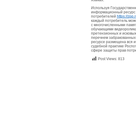
языках.
Используя Государствен
информационный ресурс
потребителей
https://zpp
каждый потребитель мож
с многочисленными памя
обучающими видеоролика
претензионных и исковых
перечнем забракованных 
ресурсе размещена вся 
судебной практике Роспо
сфере защиты прав потр
Post Views:
813