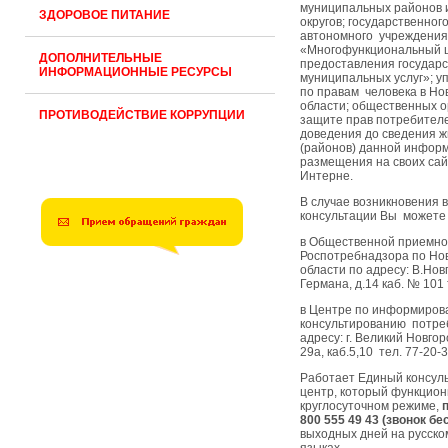
муниципальных районов 
ЗДОРОВОЕ ПИТАНИЕ
округов; государственног
автономного учреждения
«Многофункциональный 
ДОПОЛНИТЕЛЬНЫЕ
предоставления государ
ИНФОРМАЦИОННЫЕ РЕСУРСЫ
муниципальных услуг»; у
по правам человека в Но
области; общественных о
ПРОТИВОДЕЙСТВИЕ КОРРУПЦИИ
защите прав потребител
доведения до сведения ж
(районов) данной инфор
размещения на своих сай
Интерне.
В случае возникновения 
консультации Вы можете 
в Общественной приемно
Роспотребнадзора по Но
области по адресу: В.Нов
Германа, д.14 каб. № 101
в Центре по информиров
консультированию потре
адресу: г. Великий Новгор
29а, каб.5,10 тел. 77-20-3
Работает Единый консул
центр, который функцион
круглосуточном режиме,
800 555 49 43 (звонок бе
выходных дней на русско