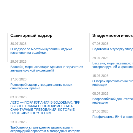
Санитарный надзор
Эпидемиологическ
30.07.2026
07.08.2026
О надзоре за местами купания и отдыха
Родителям о туберкулинод
населения на водоёмах
29.07.2026
29.07.2026
Бассейн, море, аквапарк: 
Бассейн, море, аквапарк: где можно заразиться
энтеровирусной инфекцие
энтеровирусной инфекцией?
15.07.2026
17.06.2026
О мерах профилактики эн
Роспотребнадзор утвердил шесть новых
инфекции
санитарных правил
08.07.2026
03.06.2026
Всероссийский день тести
ЛЕТО — ПОРА КУПАНИЯ В ВОДОЕМАХ. ПРИ
инфекцию
ВЫБОРЕ ПЛЯЖА НЕОБХОДИМО ЗНАТЬ
САНИТАРНЫЕ ТРЕБОВАНИЯ, КОТОРЫЕ
27.06.2026
ПРЕДЪЯВЛЯЮТСЯ К НИМ
Профилактика ВИЧ-инфек
23.05.2026
Требования к проведению дератизации и
акарицидной обработки в загородных лагерях.