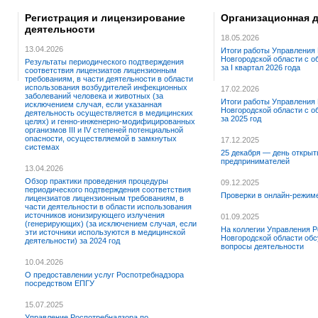
Регистрация и лицензирование
Организационная 
деятельности
18.05.2026
13.04.2026
Итоги работы Управления
Новгородской области с 
Результаты периодического подтверждения
за I квартал 2026 года
соответствия лицензиатов лицензионным
требованиям, в части деятельности в области
использования возбудителей инфекционных
17.02.2026
заболеваний человека и животных (за
Итоги работы Управления
исключением случая, если указанная
Новгородской области с 
деятельность осуществляется в медицинских
за 2025 год
целях) и генно-инженерно-модифицированных
организмов III и IV степеней потенциальной
опасности, осуществляемой в замкнутых
17.12.2025
системах
25 декабря — день открыт
предпринимателей
13.04.2026
Обзор практики проведения процедуры
09.12.2025
периодического подтверждения соответствия
Проверки в онлайн-режим
лицензиатов лицензионным требованиям, в
части деятельности в области использования
источников ионизирующего излучения
01.09.2025
(генерирующих) (за исключением случая, если
На коллегии Управления Р
эти источники используются в медицинской
Новгородской области об
деятельности) за 2024 год
вопросы деятельности
10.04.2026
О предоставлении услуг Роспотребнадзора
посредством ЕПГУ
15.07.2025
Управление Роспотребнадзора по