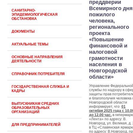
преддверии
Всемирного дня
САНИТАРНО-
пожилого
ЭПИДЕМИОЛОГИЧЕСКАЯ
ОБСТАНОВКА
человека,
регионального
ДОКУМЕНТЫ
проекта
«Повышение
АКТУАЛЬНЫЕ ТЕМЫ
финансовой и
налоговой
ОСНОВНЫЕ НАПРАВЛЕНИЯ
грамотности
ДЕЯТЕЛЬНОСТИ
населения в
Новгородской
СПРАВОЧНИК ПОТРЕБИТЕЛЯ
области»
Управление Федерально
ГОСУДАРСТВЕННАЯ СЛУЖБА И
службы по надзору в сфе
КАДРЫ
защиты прав потребител
и благополучия человека 
Новгородской области
ВЫПУСКНИКАМ СРЕДНИХ
информирует, что
01
ОБРАЗОВАТЕЛЬНЫХ
октября 2025 года с 10.0
ОРГАНИЗАЦИЙ
до 12.00 час.
в гипермарк
«Лента» по адресу: В.
Новгород, ул. Великая, д. 
ДЛЯ ПРЕДПРИНИМАТЕЛЕЙ
в ТЦ «Славянская ярмар
по адресу: В.Новгород, пр.