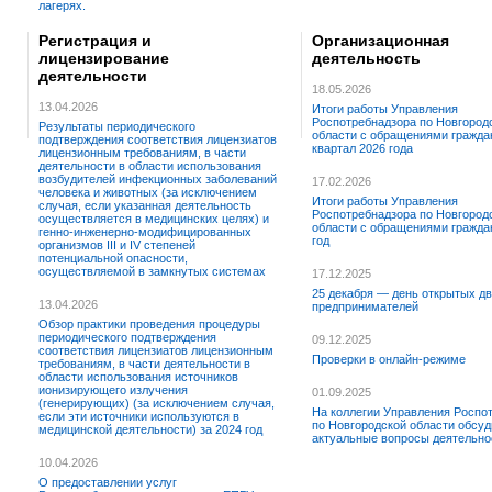
лагерях.
Регистрация и
Организационная
лицензирование
деятельность
деятельности
18.05.2026
13.04.2026
Итоги работы Управления
Роспотребнадзора по Новгород
Результаты периодического
области с обращениями граждан
подтверждения соответствия лицензиатов
квартал 2026 года
лицензионным требованиям, в части
деятельности в области использования
возбудителей инфекционных заболеваний
17.02.2026
человека и животных (за исключением
Итоги работы Управления
случая, если указанная деятельность
Роспотребнадзора по Новгород
осуществляется в медицинских целях) и
области с обращениями граждан
генно-инженерно-модифицированных
год
организмов III и IV степеней
потенциальной опасности,
осуществляемой в замкнутых системах
17.12.2025
25 декабря — день открытых дв
13.04.2026
предпринимателей
Обзор практики проведения процедуры
периодического подтверждения
09.12.2025
соответствия лицензиатов лицензионным
Проверки в онлайн-режиме
требованиям, в части деятельности в
области использования источников
ионизирующего излучения
01.09.2025
(генерирующих) (за исключением случая,
На коллегии Управления Роспо
если эти источники используются в
по Новгородской области обсу
медицинской деятельности) за 2024 год
актуальные вопросы деятельно
10.04.2026
О предоставлении услуг