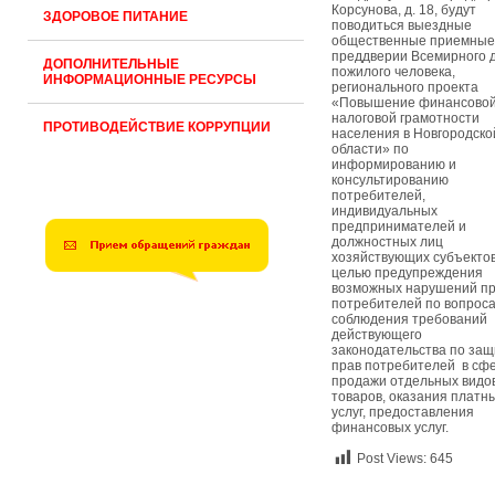
Корсунова, д. 18, будут
ЗДОРОВОЕ ПИТАНИЕ
поводиться выездные
общественные приемные
преддверии Всемирного 
ДОПОЛНИТЕЛЬНЫЕ
пожилого человека,
ИНФОРМАЦИОННЫЕ РЕСУРСЫ
регионального проекта
«Повышение финансовой
налоговой грамотности
ПРОТИВОДЕЙСТВИЕ КОРРУПЦИИ
населения в Новгородско
области» по
информированию и
консультированию
потребителей,
индивидуальных
предпринимателей и
должностных лиц
хозяйствующих субъектов
целью предупреждения
возможных нарушений п
потребителей по вопрос
соблюдения требований
действующего
законодательства по защ
прав потребителей в сф
продажи отдельных видо
товаров, оказания платн
услуг, предоставления
финансовых услуг.
Post Views:
645