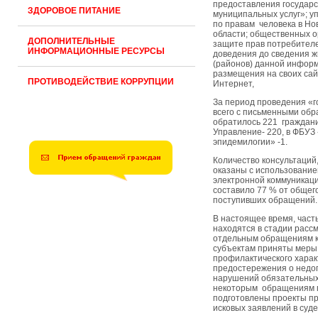
предоставления государ
ЗДОРОВОЕ ПИТАНИЕ
муниципальных услуг»; у
по правам человека в Но
области; общественных о
ДОПОЛНИТЕЛЬНЫЕ
защите прав потребител
ИНФОРМАЦИОННЫЕ РЕСУРСЫ
доведения до сведения ж
(районов) данной инфор
размещения на своих сай
ПРОТИВОДЕЙСТВИЕ КОРРУПЦИИ
Интернет,
За период проведения «г
всего с письменными об
обратилось 221 гражданин
Управление- 220, в ФБУЗ
эпидемилогии» -1.
Количество консультаций
оказаны с использование
электронной коммуникаци
составило 77 % от общег
поступивших обращений.
В настоящее время, час
находятся в стадии расс
отдельным обращениям 
субъектам приняты меры
профилактического харак
предостережения о недо
нарушений обязательных
некоторым обращениям 
подготовлены проекты п
исковых заявлений в суд