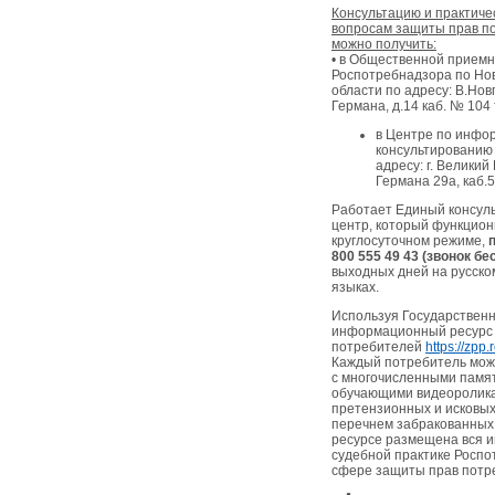
Консультацию и практиче
вопросам защиты прав п
можно получить:
• в Общественной прием
Роспотребнадзора по Но
области по адресу: В.Новг
Германа, д.14 каб. № 104 
в Центре по инфо
консультированию
адресу: г. Великий
Германа 29а, каб.5
Работает Единый консул
центр, который функцион
круглосуточном режиме,
800 555 49 43 (звонок бе
выходных дней на русско
языках.
Используя Государствен
информационный ресурс
потребителей
https://zpp
Каждый потребитель мож
с многочисленными памя
обучающими видеоролика
претензионных и исковых
перечнем забракованных 
ресурсе размещена вся 
судебной практике Роспо
сфере защиты прав потр