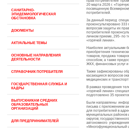
прав потребителей прове
20 марта 2026 г. «Горячу
посвященную Всемирном
САНИТАРНО-
потребителей.
ЭПИДЕМИОЛОГИЧЕСКАЯ
ОБСТАНОВКА
За данный период специ
проконсультировано 333 
вопросам защиты их прав,
ДОКУМЕНТЫ
потребителей проконсул
личном приеме, 295- по 
«горячей линии».
АКТУАЛЬНЫЕ ТЕМЫ
Наиболее актуальными б
приобретения техническ
ОСНОВНЫЕ НАПРАВЛЕНИЯ
товаров, продажа товар
ДЕЯТЕЛЬНОСТИ
способом, а также предос
ЖКХ, финансовых услуг и 
Также зафиксированы об
СПРАВОЧНИК ПОТРЕБИТЕЛЯ
касающиеся вопросов ок
медицинских и транспортн
ГОСУДАРСТВЕННАЯ СЛУЖБА И
В рамках проведения те
КАДРЫ
«горячей линии» специа
подготовлено 35 проекто
ВЫПУСКНИКАМ СРЕДНИХ
Были направлены инфо
ОБРАЗОВАТЕЛЬНЫХ
письма с приложением ан
ОРГАНИЗАЦИЙ
для потребителей в адрес
муниципальных районов 
округов; государственног
ДЛЯ ПРЕДПРИНИМАТЕЛЕЙ
автономного учреждения
«Многофункциональный 