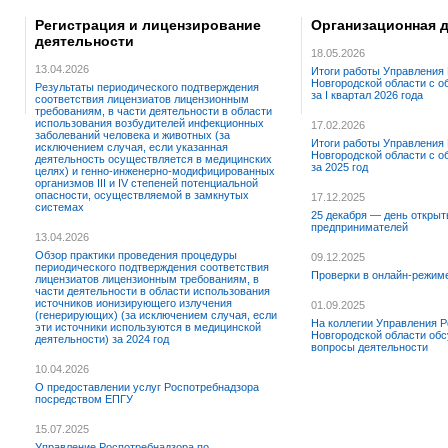
Регистрация и лицензирование
Организационная 
деятельности
18.05.2026
13.04.2026
Итоги работы Управления
Новгородской области с 
Результаты периодического подтверждения
за I квартал 2026 года
соответствия лицензиатов лицензионным
требованиям, в части деятельности в области
использования возбудителей инфекционных
17.02.2026
заболеваний человека и животных (за
Итоги работы Управления
исключением случая, если указанная
Новгородской области с 
деятельность осуществляется в медицинских
за 2025 год
целях) и генно-инженерно-модифицированных
организмов III и IV степеней потенциальной
опасности, осуществляемой в замкнутых
17.12.2025
системах
25 декабря — день открыт
предпринимателей
13.04.2026
Обзор практики проведения процедуры
09.12.2025
периодического подтверждения соответствия
Проверки в онлайн-режим
лицензиатов лицензионным требованиям, в
части деятельности в области использования
источников ионизирующего излучения
01.09.2025
(генерирующих) (за исключением случая, если
На коллегии Управления Р
эти источники используются в медицинской
Новгородской области об
деятельности) за 2024 год
вопросы деятельности
10.04.2026
О предоставлении услуг Роспотребнадзора
посредством ЕПГУ
15.07.2025
Управление Роспотребнадзора по