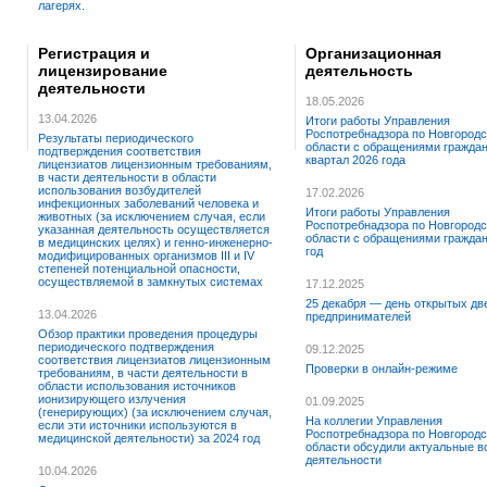
лагерях.
Регистрация и
Организационная
лицензирование
деятельность
деятельности
18.05.2026
13.04.2026
Итоги работы Управления
Роспотребнадзора по Новгородс
Результаты периодического
области с обращениями граждан 
подтверждения соответствия
квартал 2026 года
лицензиатов лицензионным требованиям,
в части деятельности в области
использования возбудителей
17.02.2026
инфекционных заболеваний человека и
Итоги работы Управления
животных (за исключением случая, если
Роспотребнадзора по Новгородс
указанная деятельность осуществляется
области с обращениями граждан
в медицинских целях) и генно-инженерно-
год
модифицированных организмов III и IV
степеней потенциальной опасности,
осуществляемой в замкнутых системах
17.12.2025
25 декабря — день открытых дв
13.04.2026
предпринимателей
Обзор практики проведения процедуры
периодического подтверждения
09.12.2025
соответствия лицензиатов лицензионным
Проверки в онлайн-режиме
требованиям, в части деятельности в
области использования источников
ионизирующего излучения
01.09.2025
(генерирующих) (за исключением случая,
На коллегии Управления
если эти источники используются в
Роспотребнадзора по Новгородс
медицинской деятельности) за 2024 год
области обсудили актуальные 
деятельности
10.04.2026