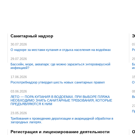
Санитарный надзор
Э
30.07.2026
0
О надзоре за местами купания и отдыха населения на водоёмах
Р
29.07.2026
2
Бассейн, море, аквапарк: где можно заразиться энтеровирусной
Б
инфекцией?
и
17.06.2026
1
Роспотребнадзор утвердил шесть новых санитарных правил
О
03.06.2026
0
ЛЕТО — ПОРА КУПАНИЯ В ВОДОЕМАХ. ПРИ ВЫБОРЕ ПЛЯЖА
В
НЕОБХОДИМО ЗНАТЬ САНИТАРНЫЕ ТРЕБОВАНИЯ, КОТОРЫЕ
ПРЕДЪЯВЛЯЮТСЯ К НИМ
2
П
23.05.2026
Требования к проведению дератизации и акарицидной обработки в
загородных лагерях.
Регистрация и лицензирование деятельности
О