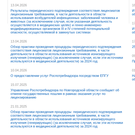
13.04.2026
1
Результаты периодического подтверждения соответствия лицензиатов
И
лицензионным требованиям, в части деятельности в области
о
использования возбудителей инфекционных заболеваний человека и
животных (за исключением случая, если указанная деятельность
1
осуществляется в медицинских целях) и генно-инженерно-
модифицированных организмов III и IV степеней потенциальной
И
опасности, осуществляемой в замкнутых системах
о
13.04.2026
1
Обзор практики проведения процедуры периодического подтверждения
2
соответствия лицензиатов лицензионным требованиям, в части
деятельности в области использования источников ионизирующего
0
излучения (генерирующих) (за исключением случая, если эти источники
используются в медицинской деятельности) за 2024 год
П
10.04.2026
0
О предоставлении услуг Роспотребнадзора посредством ЕПГУ
Н
о
15.07.2025
Управление Роспотребнадзора по Новгородской области сообщает об
отмене государственных пошлин в рамках оказания услуг по
лицензированию
21.01.2025
Обзор практики проведения процедуры периодического подтверждения
соответствия лицензиатов лицензионным требованиям, в части
деятельности в области использования источников ионизирующего
излучения (генерирующих) (за исключением случая, если эти источники
используются в медицинской деятельности) за 2024 год