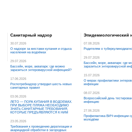
Санитарный надзор
Эпидемиологический 
30.07.2026
07.08.2026
О надзоре за местами купания и отдыха
Родителям о туберкулинодиагн
населения на водоёмах
29.07.2026
29.07.2026
Бассейн, море, аквапарк: где м
Бассейн, море, аквапарк: где можно
заразиться энтеровирусной ин
заразиться энтеровирусной инфекцией?
15.07.2026
17.06.2026
О мерах профилактики энтеров
Роспотребнадзор утвердил шесть новых
инфекции
санитарных правил
08.07.2026
03.06.2026
Всероссийский день тестирова
ЛЕТО — ПОРА КУПАНИЯ В ВОДОЕМАХ.
инфекцию
ПРИ ВЫБОРЕ ПЛЯЖА НЕОБХОДИМО
ЗНАТЬ САНИТАРНЫЕ ТРЕБОВАНИЯ,
27.06.2026
КОТОРЫЕ ПРЕДЪЯВЛЯЮТСЯ К НИМ
Профилактика ВИЧ-инфекции с
молодёжи
23.05.2026
Требования к проведению дератизации и
акарицидной обработки в загородных