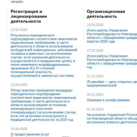
лагерях.
Регистрация и
Организационная
лицензирование
деятельность
деятельности
18.05.2026
13.04.2026
Итоги работы Управления
Роспотребнадзора по Новгород
Результаты периодического
области с обращениями граждан
подтверждения соответствия лицензиатов
квартал 2026 года
лицензионным требованиям, в части
деятельности в области использования
возбудителей инфекционных заболеваний
17.02.2026
человека и животных (за исключением
Итоги работы Управления
случая, если указанная деятельность
Роспотребнадзора по Новгород
осуществляется в медицинских целях) и
области с обращениями граждан
генно-инженерно-модифицированных
год
организмов III и IV степеней
потенциальной опасности,
осуществляемой в замкнутых системах
17.12.2025
25 декабря — день открытых дв
13.04.2026
предпринимателей
Обзор практики проведения процедуры
периодического подтверждения
09.12.2025
соответствия лицензиатов лицензионным
Проверки в онлайн-режиме
требованиям, в части деятельности в
области использования источников
ионизирующего излучения
01.09.2025
(генерирующих) (за исключением случая,
На коллегии Управления Роспо
если эти источники используются в
по Новгородской области обсу
медицинской деятельности) за 2024 год
актуальные вопросы деятельно
10.04.2026
О предоставлении услуг