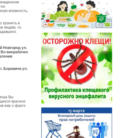
врежденном
тно
нную влажность,
з хранить в
им людям, то
адавшего.
й Новгород ул.
. Во внерабочее
вления
. Боровичи ул.
леща Вы
щееся красное
ив ему о факте