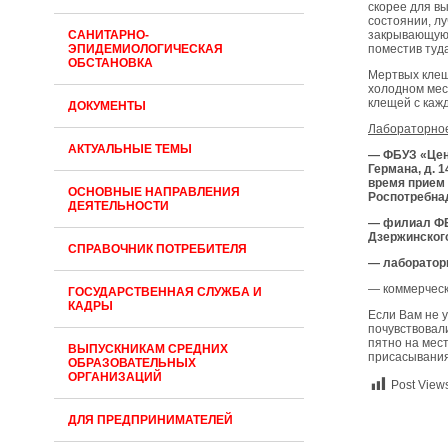
скорее для в
состоянии, л
САНИТАРНО-
закрывающуюс
ЭПИДЕМИОЛОГИЧЕСКАЯ
поместив туда
ОБСТАНОВКА
Мертвых клещ
холодном мест
клещей с каж
ДОКУМЕНТЫ
Лабораторное
АКТУАЛЬНЫЕ ТЕМЫ
— ФБУЗ «Цент
Германа, д. 
время прием
ОСНОВНЫЕ НАПРАВЛЕНИЯ
Роспотребнадз
ДЕЯТЕЛЬНОСТИ
— филиал ФБУ
Дзержинского
СПРАВОЧНИК ПОТРЕБИТЕЛЯ
— лаборатор
— коммерческ
ГОСУДАРСТВЕННАЯ СЛУЖБА И
КАДРЫ
Если Вам не 
почувствовал
пятно на мес
ВЫПУСКНИКАМ СРЕДНИХ
присасывания
ОБРАЗОВАТЕЛЬНЫХ
ОРГАНИЗАЦИЙ
Post View
ДЛЯ ПРЕДПРИНИМАТЕЛЕЙ