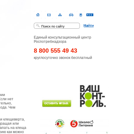
Единый консультационный центр
Роспотребнадзора
8 800 555 49 43
круглосуточно звонок бесплатный
нии
Если нет
тельно,
йода. Чем
ли клещеверта,
 вращая или
капать на клеща
орию как можно