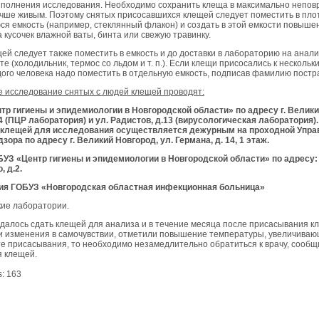
ыполнения исследования. Необходимо сохранить клеща в максимально непо
учше живым. Поэтому снятых присосавшихся клещей следует поместить в пло
я емкость (например, стеклянный флакон) и создать в этой емкости повыше
 кусочек влажной ваты, бинта или свежую травинку.
ей следует также поместить в емкость и до доставки в лабораторию на анали
е (холодильник, термос со льдом и т. п.). Если клещи присосались к нескольк
дого человека надо поместить в отдельную емкость, подписав фамилию постр
 исследование снятых с людей клещей проводят:
р гигиены и эпидемиологии в Новгородской области» по адресу г. Велики
14 (ПЦР лаборатория) и ул. Радистов, д.13 (вирусологическая лаборатория)
 клещей для исследования осуществляется дежурным на проходной Упра
ора по адресу г. Великий Новгород, ул. Германа, д. 14, 1 этаж.
З «Центр гигиены и эпидемиологии в Новгородской области» по адресу: г
, д.2.
ия ГОБУЗ «Новгородская областная инфекционная больница»
ие лаборатории.
удалось сдать клещей для анализа и в течение месяца после присасывания к
и изменения в самочувствии, отметили повышение температуры, увеличиваю
те присасывания, то необходимо незамедлительно обратиться к врачу, сообщ
 клещей.
s:
163