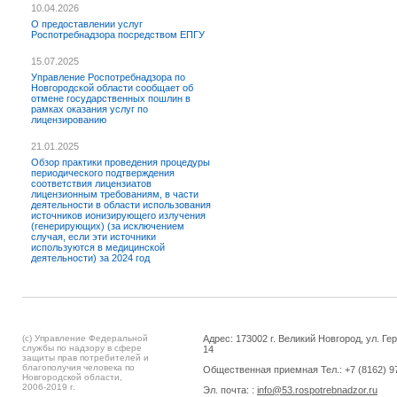
10.04.2026
О предоставлении услуг
Роспотребнадзора посредством ЕПГУ
15.07.2025
Управление Роспотребнадзора по
Новгородской области сообщает об
отмене государственных пошлин в
рамках оказания услуг по
лицензированию
21.01.2025
Обзор практики проведения процедуры
периодического подтверждения
соответствия лицензиатов
лицензионным требованиям, в части
деятельности в области использования
источников ионизирующего излучения
(генерирующих) (за исключением
случая, если эти источники
используются в медицинской
деятельности) за 2024 год
(c) Управление Федеральной
Адрес: 173002 г. Великий Новгород, ул. Ге
службы по надзору в сфере
14
защиты прав потребителей и
благополучия человека по
Общественная приемная Тел.: +7 (8162) 9
Новгородской области,
2006-2019 г.
Эл. почта: :
info@53.rospotrebnadzor.ru