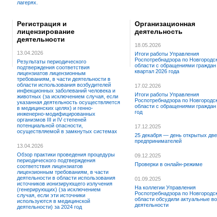
лагерях.
Регистрация и
Организационная
лицензирование
деятельность
деятельности
18.05.2026
13.04.2026
Итоги работы Управления
Роспотребнадзора по Новгородс
Результаты периодического
области с обращениями граждан 
подтверждения соответствия
квартал 2026 года
лицензиатов лицензионным
требованиям, в части деятельности в
области использования возбудителей
17.02.2026
инфекционных заболеваний человека и
Итоги работы Управления
животных (за исключением случая, если
Роспотребнадзора по Новгородс
указанная деятельность осуществляется
области с обращениями граждан 
в медицинских целях) и генно-
год
инженерно-модифицированных
организмов III и IV степеней
потенциальной опасности,
17.12.2025
осуществляемой в замкнутых системах
25 декабря — день открытых две
предпринимателей
13.04.2026
Обзор практики проведения процедуры
09.12.2025
периодического подтверждения
Проверки в онлайн-режиме
соответствия лицензиатов
лицензионным требованиям, в части
деятельности в области использования
01.09.2025
источников ионизирующего излучения
На коллегии Управления
(генерирующих) (за исключением
Роспотребнадзора по Новгородс
случая, если эти источники
области обсудили актуальные в
используются в медицинской
деятельности
деятельности) за 2024 год