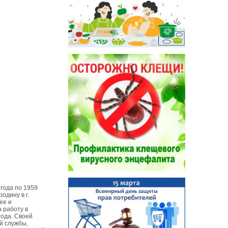
 года по 1959
одину в г.
ее и
 работу в
года. Своей
й службы,