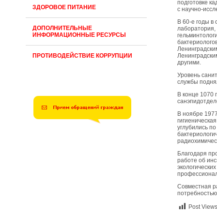
подготовке ка
ЗДОРОВОЕ ПИТАНИЕ
с научно-исс
В 60-е годы в
ДОПОЛНИТЕЛЬНЫЕ
лаборатория,
ИНФОРМАЦИОННЫЕ РЕСУРСЫ
гельминтологи
бактериологов
Ленинградски
ПРОТИВОДЕЙСТВИЕ КОРРУПЦИИ
Ленинградски
другими.
Уровень сани
службы поднял
В конце 1070
санэпидотдел
В ноябре 197
гигиеническая
углубились по
бактериологич
радиохимичес
Благодаря пр
работе об инс
экологических
профессионал
Совместная р
потребностью
Post Views