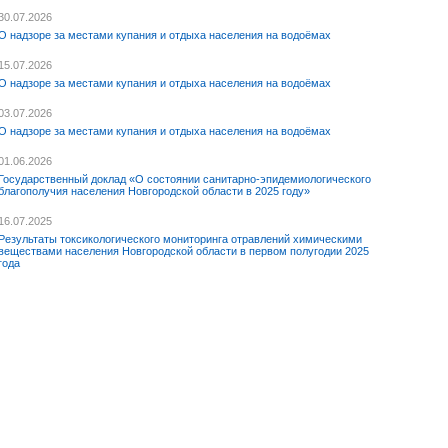
30.07.2026
О надзоре за местами купания и отдыха населения на водоёмах
15.07.2026
О надзоре за местами купания и отдыха населения на водоёмах
03.07.2026
О надзоре за местами купания и отдыха населения на водоёмах
01.06.2026
Государственный доклад «О состоянии санитарно-эпидемиологического
благополучия населения Новгородской области в 2025 году»
16.07.2025
Результаты токсикологического мониторинга отравлений химическими
веществами населения Новгородской области в первом полугодии 2025
года