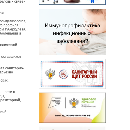
деловых связей
кая
 эпидемиологов,
го профиля:
ом туберкулеза,
аболеваний и
логической
8 оставшихся
ная санитарно-
Серьезно
ских,
нности в
ды,
аразитарной,
ией,