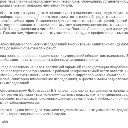
дров, укрепление материально-технической базы учреждений, установлению 
ледовательскими медицинскими институтами.
 области под его руководством организованы радиологическая, вирусологичес
 лаборатория по определению ядохимикатов во внешней среде, санитарно-
ческая лаборатория. Установлена деловая связь санитарных врачей, врачей
 с научно-исследовательскими институтами эпидемиологического, санитарно
м НИИ эпидемиологии и микробиологии им. Пастера, Ленинградским институт
м, Горьковским, Уфимским институтами гигиены труда и профессиональных з
тарно-эпидемиологических исследований многих врачей санитарно-эпидемио
ся до научно-практических работ.
 года проведена реорганизация санэпидучреждений области: ликвидированы 
ов больниц – штаты переданы районным санэпидстанциям.
7 года образована на базе Боровичской городской санэпидстанции межрайон
 лаборатория с обслуживанием 7 районов северо-восточной части области. 
 своей информативности бактериологические, вирусологические, санитарно-
еские, санитарно-гигиенические исследования, выросли объемы радиологиче
ких исследований.
офессионализму Любомудрова В.Б. стала прослеживаться динамика направле
пекторской функции к комплексному научному подходу изучения внешней сре
 проблем, взаимосвязи полученных данных с соматической, инфекционной, п
ьной заболеваемостью.
абота с научно-исследовательскими медицинскими институтами стала традиц
 санитарно-эпидемиологической службы.
:
459