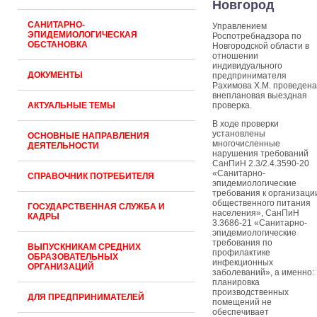
Новгород
САНИТАРНО-
Управлением
ЭПИДЕМИОЛОГИЧЕСКАЯ
Роспотребнадзора по
ОБСТАНОВКА
Новгородской области в
отношении
индивидуального
ДОКУМЕНТЫ
предпринимателя
Рахимова Х.М. проведена
внеплановая выездная
АКТУАЛЬНЫЕ ТЕМЫ
проверка.
В ходе проверки
установлены
ОСНОВНЫЕ НАПРАВЛЕНИЯ
многочисленные
ДЕЯТЕЛЬНОСТИ
нарушения требований
СанПиН 2.3/2.4.3590-20
«Санитарно-
СПРАВОЧНИК ПОТРЕБИТЕЛЯ
эпидемиологические
требования к организаци
общественного питания
ГОСУДАРСТВЕННАЯ СЛУЖБА И
населения», СанПиН
КАДРЫ
3.3686-21 «Санитарно-
эпидемиологические
требования по
ВЫПУСКНИКАМ СРЕДНИХ
профилактике
ОБРАЗОВАТЕЛЬНЫХ
инфекционных
ОРГАНИЗАЦИЙ
заболеваний», а именно:
планировка
производственных
ДЛЯ ПРЕДПРИНИМАТЕЛЕЙ
помещений не
обеспечивает