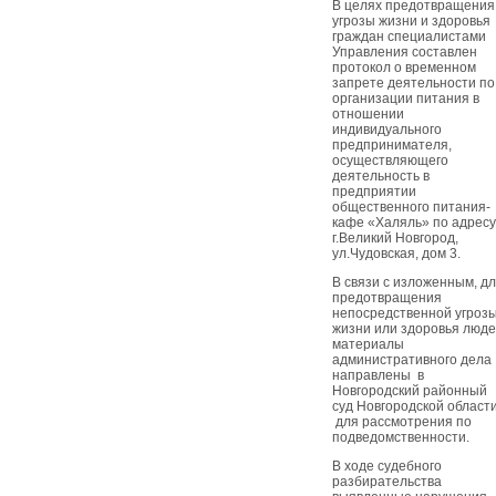
В целях предотвращения
угрозы жизни и здоровья
граждан специалистами
Управления составлен
протокол о временном
запрете деятельности по
организации питания в
отношении
индивидуального
предпринимателя,
осуществляющего
деятельность в
предприятии
общественного питания-
кафе «Халяль» по адресу
г.Великий Новгород,
ул.Чудовская, дом 3.
В связи с изложенным, д
предотвращения
непосредственной угроз
жизни или здоровья люд
материалы
административного дела
направлены в
Новгородский районный
суд Новгородской област
для рассмотрения по
подведомственности.
В ходе судебного
разбирательства