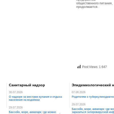
общественного питания,
продолжается.
Post Views:
1 647
Санитарный надзор
Эпидемиологический 
30.07.2026
07.08.2026
О надзоре за местами купания и отдыха
Родителям о туберкулинодиагно
населения на водоёмах
29.07.2026
29.07.2026
Бассейн, море, аквапарк: где м
Бассейн, море, аквапарк: где можно
заразиться энтеровирусной ин