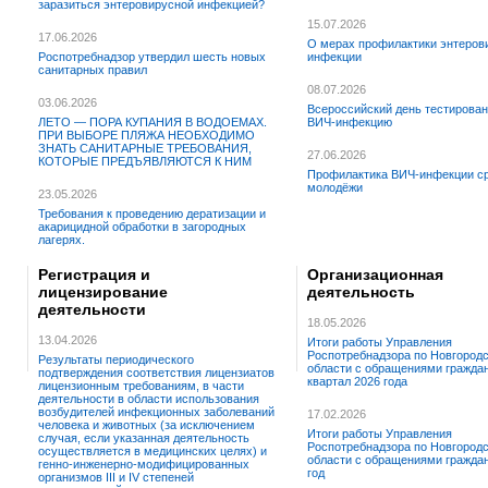
заразиться энтеровирусной инфекцией?
15.07.2026
17.06.2026
О мерах профилактики энтеров
Роспотребнадзор утвердил шесть новых
инфекции
санитарных правил
08.07.2026
03.06.2026
Всероссийский день тестирован
ЛЕТО — ПОРА КУПАНИЯ В ВОДОЕМАХ.
ВИЧ-инфекцию
ПРИ ВЫБОРЕ ПЛЯЖА НЕОБХОДИМО
ЗНАТЬ САНИТАРНЫЕ ТРЕБОВАНИЯ,
27.06.2026
КОТОРЫЕ ПРЕДЪЯВЛЯЮТСЯ К НИМ
Профилактика ВИЧ-инфекции с
молодёжи
23.05.2026
Требования к проведению дератизации и
акарицидной обработки в загородных
лагерях.
Регистрация и
Организационная
лицензирование
деятельность
деятельности
18.05.2026
13.04.2026
Итоги работы Управления
Роспотребнадзора по Новгород
Результаты периодического
области с обращениями граждан 
подтверждения соответствия лицензиатов
квартал 2026 года
лицензионным требованиям, в части
деятельности в области использования
возбудителей инфекционных заболеваний
17.02.2026
человека и животных (за исключением
Итоги работы Управления
случая, если указанная деятельность
Роспотребнадзора по Новгород
осуществляется в медицинских целях) и
области с обращениями граждан
генно-инженерно-модифицированных
год
организмов III и IV степеней