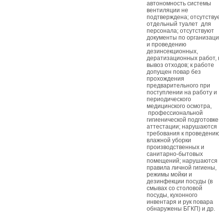
автономность системы
вентиляции не
подтверждена; отсутству
отдельный туалет для
персонала; отсутствуют
документы по организац
и проведению
дезинсекционных,
дератизационных работ, 
вывоз отходов; к работе
допущен повар без
прохождения
предварительного при
поступлении на работу и
периодического
медицинского осмотра,
профессиональной
гигиенической подготовке
аттестации; нарушаются
требования к проведени
влажной уборки
производственных и
санитарно-бытовых
помещений; нарушаются
правила личной гигиены,
режимы мойки и
дезинфекции посуды (в
смывах со столовой
посуды, кухонного
инвентаря и рук повара
обнаружены БГКП) и др.