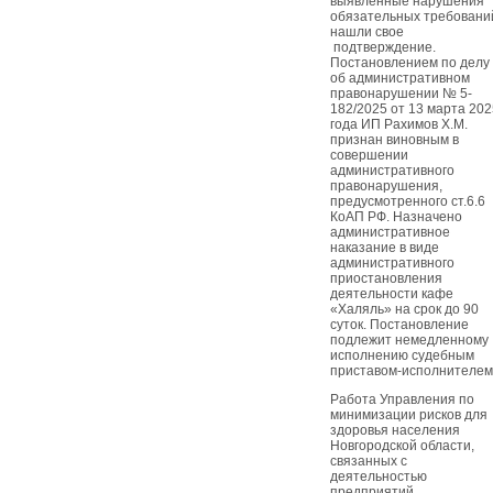
выявленные нарушения
обязательных требовани
нашли свое
подтверждение.
Постановлением по делу
об административном
правонарушении № 5-
182/2025 от 13 марта 202
года ИП Рахимов Х.М.
признан виновным в
совершении
административного
правонарушения,
предусмотренного ст.6.6
КоАП РФ. Назначено
административное
наказание в виде
административного
приостановления
деятельности кафе
«Халяль» на срок до 90
суток. Постановление
подлежит немедленному
исполнению судебным
приставом-исполнителем
Работа Управления по
минимизации рисков для
здоровья населения
Новгородской области,
связанных с
деятельностью
предприятий