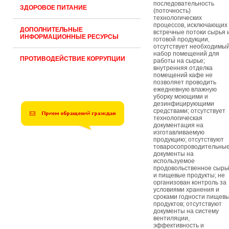
последовательность
ЗДОРОВОЕ ПИТАНИЕ
(поточность)
технологических
процессов, исключающих
ДОПОЛНИТЕЛЬНЫЕ
встречные потоки сырья 
ИНФОРМАЦИОННЫЕ РЕСУРСЫ
готовой продукции,
отсутствует необходимы
набор помещений для
ПРОТИВОДЕЙСТВИЕ КОРРУПЦИИ
работы на сырье;
внутренняя отделка
помещений кафе не
позволяет проводить
ежедневную влажную
уборку моющими и
дезинфицирующими
средствами; отсутствует
технологическая
документация на
изготавливаемую
продукцию; отсутствуют
товаросопроводительны
документы на
используемое
продовольственное сырь
и пищевые продукты; не
организован контроль за
условиями хранения и
сроками годности пищев
продуктов; отсутствуют
документы на систему
вентиляции,
эффективность и