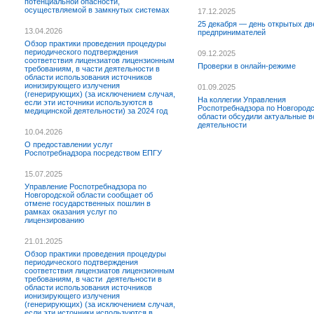
потенциальной опасности,
осуществляемой в замкнутых системах
17.12.2025
25 декабря — день открытых дв
13.04.2026
предпринимателей
Обзор практики проведения процедуры
периодического подтверждения
09.12.2025
соответствия лицензиатов лицензионным
Проверки в онлайн-режиме
требованиям, в части деятельности в
области использования источников
ионизирующего излучения
01.09.2025
(генерирующих) (за исключением случая,
На коллегии Управления
если эти источники используются в
Роспотребнадзора по Новгород
медицинской деятельности) за 2024 год
области обсудили актуальные 
деятельности
10.04.2026
О предоставлении услуг
Роспотребнадзора посредством ЕПГУ
15.07.2025
Управление Роспотребнадзора по
Новгородской области сообщает об
отмене государственных пошлин в
рамках оказания услуг по
лицензированию
21.01.2025
Обзор практики проведения процедуры
периодического подтверждения
соответствия лицензиатов лицензионным
требованиям, в части деятельности в
области использования источников
ионизирующего излучения
(генерирующих) (за исключением случая,
если эти источники используются в