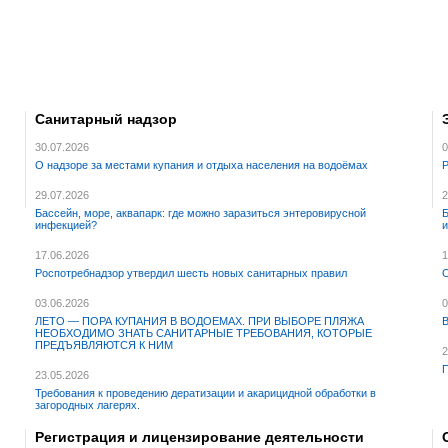
Санитарный надзор
30.07.2026
0
О надзоре за местами купания и отдыха населения на водоёмах
Р
29.07.2026
2
Бассейн, море, аквапарк: где можно заразиться энтеровирусной
Б
инфекцией?
17.06.2026
1
Роспотребнадзор утвердил шесть новых санитарных правил
О
03.06.2026
0
ЛЕТО — ПОРА КУПАНИЯ В ВОДОЕМАХ. ПРИ ВЫБОРЕ ПЛЯЖА
В
НЕОБХОДИМО ЗНАТЬ САНИТАРНЫЕ ТРЕБОВАНИЯ, КОТОРЫЕ
ПРЕДЪЯВЛЯЮТСЯ К НИМ
2
П
23.05.2026
Требования к проведению дератизации и акарицидной обработки в
загородных лагерях.
Регистрация и лицензирование деятельности