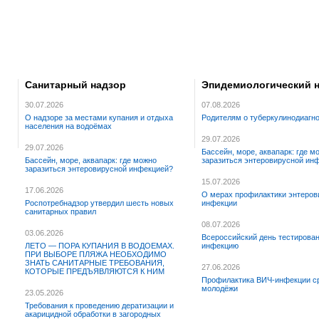
Санитарный надзор
Эпидемиологический 
30.07.2026
07.08.2026
О надзоре за местами купания и отдыха
Родителям о туберкулинодиагн
населения на водоёмах
29.07.2026
29.07.2026
Бассейн, море, аквапарк: где м
Бассейн, море, аквапарк: где можно
заразиться энтеровирусной ин
заразиться энтеровирусной инфекцией?
15.07.2026
17.06.2026
О мерах профилактики энтеров
Роспотребнадзор утвердил шесть новых
инфекции
санитарных правил
08.07.2026
03.06.2026
Всероссийский день тестирова
ЛЕТО — ПОРА КУПАНИЯ В ВОДОЕМАХ.
инфекцию
ПРИ ВЫБОРЕ ПЛЯЖА НЕОБХОДИМО
ЗНАТЬ САНИТАРНЫЕ ТРЕБОВАНИЯ,
27.06.2026
КОТОРЫЕ ПРЕДЪЯВЛЯЮТСЯ К НИМ
Профилактика ВИЧ-инфекции с
молодёжи
23.05.2026
Требования к проведению дератизации и
акарицидной обработки в загородных