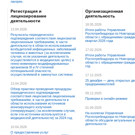
лагерях.
Регистрация и
Организационная
лицензирование
деятельность
деятельности
18.05.2026
13.04.2026
Итоги работы Управления
Роспотребнадзора по Новгород
Результаты периодического
области с обращениями граждан
подтверждения соответствия лицензиатов
квартал 2026 года
лицензионным требованиям, в части
деятельности в области использования
возбудителей инфекционных заболеваний
17.02.2026
человека и животных (за исключением
Итоги работы Управления
случая, если указанная деятельность
Роспотребнадзора по Новгород
осуществляется в медицинских целях) и
области с обращениями граждан
генно-инженерно-модифицированных
год
организмов III и IV степеней
потенциальной опасности,
осуществляемой в замкнутых системах
17.12.2025
25 декабря — день открытых дв
13.04.2026
предпринимателей
Обзор практики проведения процедуры
периодического подтверждения
09.12.2025
соответствия лицензиатов лицензионным
Проверки в онлайн-режиме
требованиям, в части деятельности в
области использования источников
ионизирующего излучения
01.09.2025
(генерирующих) (за исключением случая,
На коллегии Управления
если эти источники используются в
Роспотребнадзора по Новгород
медицинской деятельности) за 2024 год
области обсудили актуальные 
деятельности
10.04.2026
О предоставлении услуг