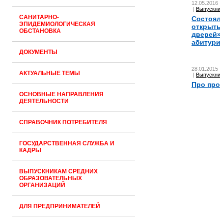
12.05.2016
|
Выпускн
САНИТАРНО-
Состоял
ЭПИДЕМИОЛОГИЧЕСКАЯ
открыт
ОБСТАНОВКА
дверей»
абитур
ДОКУМЕНТЫ
28.01.2015
АКТУАЛЬНЫЕ ТЕМЫ
|
Выпускн
Про пр
ОСНОВНЫЕ НАПРАВЛЕНИЯ
ДЕЯТЕЛЬНОСТИ
СПРАВОЧНИК ПОТРЕБИТЕЛЯ
ГОСУДАРСТВЕННАЯ СЛУЖБА И
КАДРЫ
ВЫПУСКНИКАМ СРЕДНИХ
ОБРАЗОВАТЕЛЬНЫХ
ОРГАНИЗАЦИЙ
ДЛЯ ПРЕДПРИНИМАТЕЛЕЙ