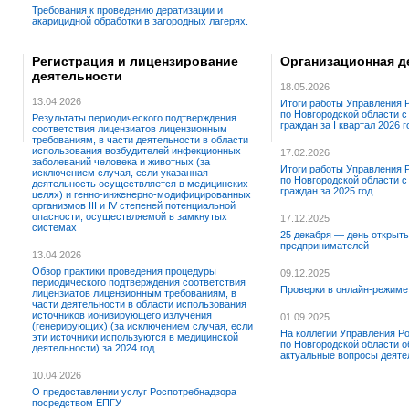
Требования к проведению дератизации и
акарицидной обработки в загородных лагерях.
Регистрация и лицензирование
Организационная д
деятельности
18.05.2026
13.04.2026
Итоги работы Управления 
по Новгородской области 
Результаты периодического подтверждения
граждан за I квартал 2026 г
соответствия лицензиатов лицензионным
требованиям, в части деятельности в области
использования возбудителей инфекционных
17.02.2026
заболеваний человека и животных (за
Итоги работы Управления 
исключением случая, если указанная
по Новгородской области 
деятельность осуществляется в медицинских
граждан за 2025 год
целях) и генно-инженерно-модифицированных
организмов III и IV степеней потенциальной
опасности, осуществляемой в замкнутых
17.12.2025
системах
25 декабря — день открыт
предпринимателей
13.04.2026
Обзор практики проведения процедуры
09.12.2025
периодического подтверждения соответствия
Проверки в онлайн-режиме
лицензиатов лицензионным требованиям, в
части деятельности в области использования
источников ионизирующего излучения
01.09.2025
(генерирующих) (за исключением случая, если
На коллегии Управления Р
эти источники используются в медицинской
по Новгородской области 
деятельности) за 2024 год
актуальные вопросы деяте
10.04.2026
О предоставлении услуг Роспотребнадзора
посредством ЕПГУ