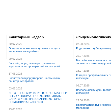
Санитарный надзор
Эпидемиологическ
30.07.2026
07.08.2026
О надзоре за местами купания и отдыха
Родителям о туберкулинод
населения на водоёмах
29.07.2026
29.07.2026
Бассейн, море, аквапарк: 
Бассейн, море, аквапарк: где можно
заразиться энтеровирусно
заразиться энтеровирусной инфекцией?
15.07.2026
17.06.2026
О мерах профилактики энт
Роспотребнадзор утвердил шесть новых
инфекции
санитарных правил
08.07.2026
03.06.2026
Всероссийский день тести
ЛЕТО — ПОРА КУПАНИЯ В ВОДОЕМАХ. ПРИ
инфекцию
ВЫБОРЕ ПЛЯЖА НЕОБХОДИМО ЗНАТЬ
САНИТАРНЫЕ ТРЕБОВАНИЯ, КОТОРЫЕ
27.06.2026
ПРЕДЪЯВЛЯЮТСЯ К НИМ
Профилактика ВИЧ-инфекц
молодёжи
23.05.2026