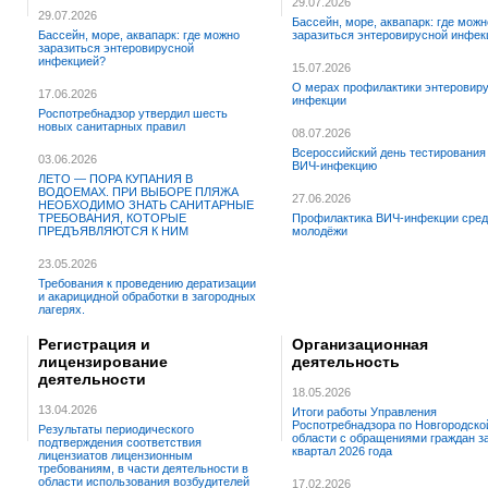
29.07.2026
29.07.2026
Бассейн, море, аквапарк: где можн
Бассейн, море, аквапарк: где можно
заразиться энтеровирусной инфек
заразиться энтеровирусной
инфекцией?
15.07.2026
О мерах профилактики энтеровир
17.06.2026
инфекции
Роспотребнадзор утвердил шесть
новых санитарных правил
08.07.2026
Всероссийский день тестирования
03.06.2026
ВИЧ-инфекцию
ЛЕТО — ПОРА КУПАНИЯ В
ВОДОЕМАХ. ПРИ ВЫБОРЕ ПЛЯЖА
27.06.2026
НЕОБХОДИМО ЗНАТЬ САНИТАРНЫЕ
ТРЕБОВАНИЯ, КОТОРЫЕ
Профилактика ВИЧ-инфекции сред
ПРЕДЪЯВЛЯЮТСЯ К НИМ
молодёжи
23.05.2026
Требования к проведению дератизации
и акарицидной обработки в загородных
лагерях.
Регистрация и
Организационная
лицензирование
деятельность
деятельности
18.05.2026
13.04.2026
Итоги работы Управления
Роспотребнадзора по Новгородско
Результаты периодического
области с обращениями граждан за
подтверждения соответствия
квартал 2026 года
лицензиатов лицензионным
требованиям, в части деятельности в
области использования возбудителей
17.02.2026