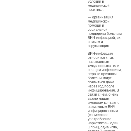
условий в
медицинской
практике;
— организация
медицинской
помощи и
социальной
поддержки больным
ВИЧ-инфекцией, их
семьям и
окружающим.
ВИЧ-инфекция
относится к так
называемым
«медленным», или
спящим инфекциям;
первые признаки
болезни могут
появиться даже
через год после
инфицирования. В
связи с чем, очень
важно лицам,
имевшим контакт с
возможным ВИЧ-
инфицированным
(совместное
употребление
наркотиков – один
шприц, одна игла,