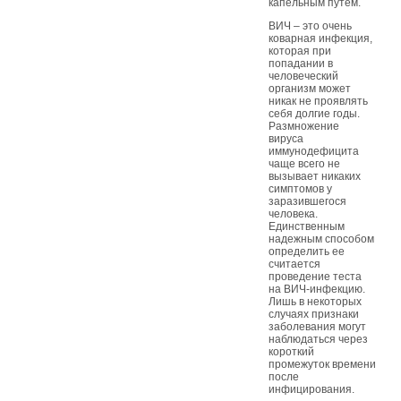
капельным путем.
ВИЧ – это очень
коварная инфекция,
которая при
попадании в
человеческий
организм может
никак не проявлять
себя долгие годы.
Размножение
вируса
иммунодефицита
чаще всего не
вызывает никаких
симптомов у
заразившегося
человека.
Единственным
надежным способом
определить ее
считается
проведение теста
на ВИЧ-инфекцию.
Лишь в некоторых
случаях признаки
заболевания могут
наблюдаться через
короткий
промежуток времени
после
инфицирования.