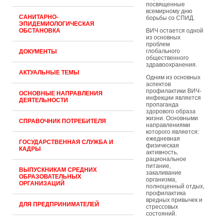
посвященные
всемирному дню
САНИТАРНО-
борьбы со СПИД.
ЭПИДЕМИОЛОГИЧЕСКАЯ
ОБСТАНОВКА
ВИЧ остается одной
из основных
проблем
глобального
ДОКУМЕНТЫ
общественного
здравоохранения.
АКТУАЛЬНЫЕ ТЕМЫ
Одним из основных
аспектов
профилактики ВИЧ-
ОСНОВНЫЕ НАПРАВЛЕНИЯ
инфекции является
ДЕЯТЕЛЬНОСТИ
пропаганда
здорового образа
жизни. Основными
СПРАВОЧНИК ПОТРЕБИТЕЛЯ
направлениями
которого является:
ежедневная
ГОСУДАРСТВЕННАЯ СЛУЖБА И
физическая
КАДРЫ
активность,
рациональное
питание,
ВЫПУСКНИКАМ СРЕДНИХ
закаливание
ОБРАЗОВАТЕЛЬНЫХ
организма,
ОРГАНИЗАЦИЙ
полноценный отдых,
профилактика
вредных привычек и
ДЛЯ ПРЕДПРИНИМАТЕЛЕЙ
стрессовых
состояний.