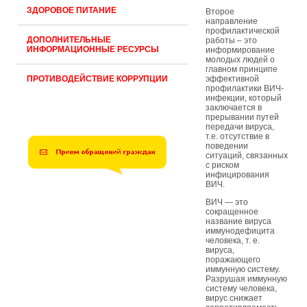
ЗДОРОВОЕ ПИТАНИЕ
Второе
направление
профилактической
ДОПОЛНИТЕЛЬНЫЕ
работы – это
ИНФОРМАЦИОННЫЕ РЕСУРСЫ
информирование
молодых людей о
главном принципе
ПРОТИВОДЕЙСТВИЕ КОРРУПЦИИ
эффективной
профилактики ВИЧ-
инфекции, который
заключается в
прерывании путей
передачи вируса,
т.е. отсутствие в
поведении
ситуаций, связанных
с риском
инфицирования
ВИЧ.
ВИЧ — это
сокращенное
название вируса
иммунодефицита
человека, т. е.
вируса,
поражающего
иммунную систему.
Разрушая иммунную
систему человека,
вирус снижает