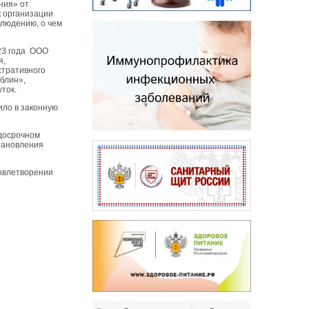
ния» от
к организации
блюдению, о чем
23 года ООО
я,
стративного
блин»,
ток.
ило в законную
 досрочном
тановления
довлетворении