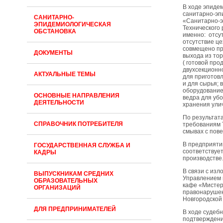
В ходе эпиде
санитарно-эп
САНИТАРНО-
«Санитарно-э
ЭПИДЕМИОЛОГИЧЕСКАЯ
Технического
ОБСТАНОВКА
именно: отсу
отсутствие ц
совмещено при
ДОКУМЕНТЫ
выхода из то
( готовой про
двухсекционно
АКТУАЛЬНЫЕ ТЕМЫ
для приготовл
и для сырья;
оборудование;
ОСНОВНЫЕ НАПРАВЛЕНИЯ
ведра для убо
ДЕЯТЕЛЬНОСТИ
хранения ули
По результат
СПРАВОЧНИК ПОТРЕБИТЕЛЯ
требованиям 
смывах с пов
В предприяти
ГОСУДАРСТВЕННАЯ СЛУЖБА И
соответствуе
КАДРЫ
производстве
В связи с из
ВЫПУСКНИКАМ СРЕДНИХ
Управлением 
ОБРАЗОВАТЕЛЬНЫХ
кафе «Мистер
ОРГАНИЗАЦИЙ
правонарушен
Новгородской
ДЛЯ ПРЕДПРИНИМАТЕЛЕЙ
В ходе судеб
подтверждени