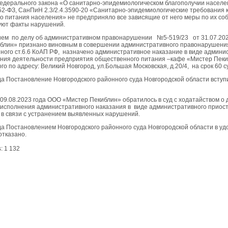
едерального закона «О санитарно-эпидемиологическом благополучии населе
 52-ФЗ, СанПиН 2.3/2.4.3590-20 «Санитарно-эпидемиологические требования 
о питания населения» не предприняло все зависящие от него меры по их со
уют факты нарушений.
ем по делу об административном правонарушении №5-519/23 от 31.07.20
блин» признано виновным в совершении административного правонарушени
ного ст.6.6 КоАП РФ, назначено административное наказание в виде админи
ния деятельности предприятия общественного питания –кафе «Мистер Пеки
о по адресу: Великий Новгород, ул.Большая Московская, д.20/4, на срок 60 су
да Постановление Новгородского районного суда Новгородской области вступ
 09.08.2023 года ООО «Мистер Пекиблин» обратилось в суд с ходатайством о
исполнения административного наказания в виде административного приос
 в связи с устранением выявленных нарушений.
ода Постановлением Новгородского районного суда Новгородской области в у
отказано.
:
1 132