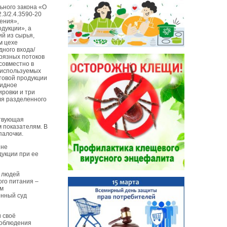
ьного закона «О
.3/2.4.3590-20
ения»,
дукции», а
й из сырья,
м цехе
дного входа/
грязных потоков
 совместно в
, используемых
отовой продукции
цидное
ировки и три
ля разделенного
ствующая
 показателям. В
палочки.
 не
укции при ее
я людей
го питания –
ом
онный суд
 своё
соблюдения