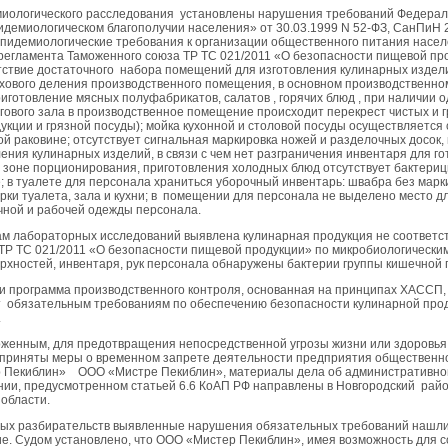
миологического расследования установлены нарушения требований Федерал
идемиологическом благополучии населения» от 30.03.1999 N 52-ФЗ, СанПиН 2
пидемиологические требования к организации общественного питания насел
 регламента Таможенного союза ТР ТС 021/2011 «О безопасности пищевой про
тствие достаточного набора помещений для изготовления кулинарных издели
ехового деления производственного помещения, в основном производственно
готовление мясных полуфабрикатов, салатов , горячих блюд , при наличии о
ргового зала в производственное помещение происходит перекрест чистых и 
дукции и грязной посуды); мойка кухонной и столовой посуды осуществляется
й раковине; отсутствует сигнальная маркировка ножей и разделочных досок
ения кулинарных изделий, в связи с чем нет разграничения инвентаря для г
 в зоне порционирования, приготовления холодных блюд отсутствует бактери
 в туалете для персонала храниться уборочный инвентарь: швабра без марк
рки туалета, зала и кухни; в помещении для персонала не выделено место д
чной и рабочей одежды персонала.
ам лабораторных исследований выявлена кулинарная продукция не соответ
ТР ТС 021/2011 «О безопасности пищевой продукции» по микробиологическим
ерхностей, инвентаря, рук персонала обнаружены бактерии группы кишечной 
и программа производственного контроля, основанная на принципах ХАССП,
т обязательным требованиям по обеспечению безопасности кулинарной прод
.
ложенным, для предотвращения непосредственной угрозы жизни или здоровь
приняты меры о временном запрете деятельности предприятия общественно
 Пекиблин» ООО «Мистре Пекиблин», материалы дела об административн
ии, предусмотренном статьей 6.6 КоАП РФ направлены в Новгородский рай
 области.
ных разбирательств выявленные нарушения обязательных требований нашли
е. Судом установлено, что ООО «Мистер Пекиблин», имея возможность для 