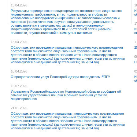
13.04.2026
1
Результаты периодического подтверждения соответствия лицензиатов
И
лицензионным требованиям, в части деятельности в области
о
использования возбудителей инфекционных заболеваний человека и
животных (за исключением случая, если указанная деятельность
1
осуществляется в медицинских целях) и генно-инженерно-
модифицированных организмов III и IV степеней потенциальной
И
опасности, осуществляемой в замкнутых системах
о
13.04.2026
1
Обзор практики проведения процедуры периодического подтверждения
2
соответствия лицензиатов лицензионным требованиям, в части
деятельности в области использования источников ионизирующего
0
излучения (генерирующих) (за исключением случая, если эти источники
используются в медицинской деятельности) за 2024 год
П
10.04.2026
0
О предоставлении услуг Роспотребнадзора посредством ЕПГУ
Н
о
15.07.2025
Управление Роспотребнадзора по Новгородской области сообщает об
отмене государственных пошлин в рамках оказания услуг по
лицензированию
21.01.2025
Обзор практики проведения процедуры периодического подтверждения
соответствия лицензиатов лицензионным требованиям, в части
деятельности в области использования источников ионизирующего
излучения (генерирующих) (за исключением случая, если эти источники
используются в медицинской деятельности) за 2024 год