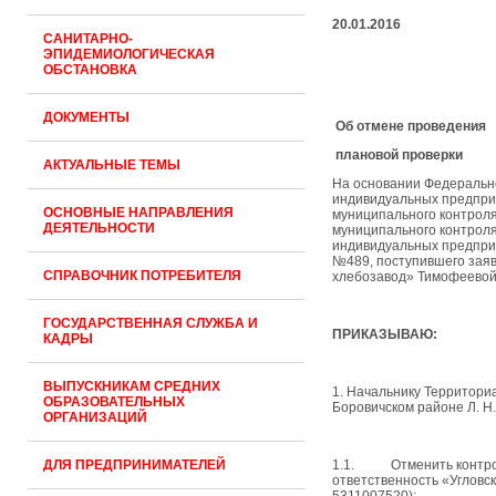
20.01.2016
САНИТАРНО-
ЭПИДЕМИОЛОГИЧЕСКАЯ
ОБСТАНОВКА
ДОКУМЕНТЫ
Об отмене проведения
плановой проверки
АКТУАЛЬНЫЕ ТЕМЫ
На основании Федерально
индивидуальных предприн
ОСНОВНЫЕ НАПРАВЛЕНИЯ
муниципального контроля
ДЕЯТЕЛЬНОСТИ
муниципального контроля
индивидуальных предприн
№489, поступившего заяв
СПРАВОЧНИК ПОТРЕБИТЕЛЯ
хлебозавод» Тимофеевой Л.
ГОСУДАРСТВЕННАЯ СЛУЖБА И
ПРИКАЗЫВАЮ:
КАДРЫ
ВЫПУСКНИКАМ СРЕДНИХ
1. Начальнику Территори
ОБРАЗОВАТЕЛЬНЫХ
Боровичском районе Л. Н
ОРГАНИЗАЦИЙ
ДЛЯ ПРЕДПРИНИМАТЕЛЕЙ
1.1. Отменить контрол
ответственность «Угловс