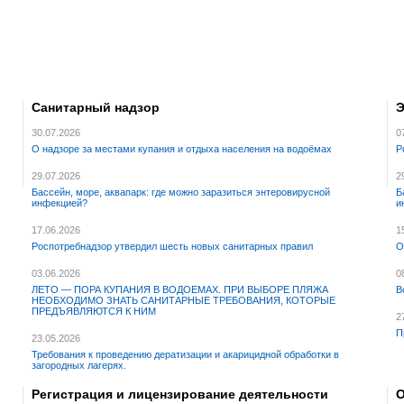
Санитарный надзор
Э
30.07.2026
0
О надзоре за местами купания и отдыха населения на водоёмах
Р
29.07.2026
2
Бассейн, море, аквапарк: где можно заразиться энтеровирусной
Б
инфекцией?
и
17.06.2026
1
Роспотребнадзор утвердил шесть новых санитарных правил
О
03.06.2026
0
ЛЕТО — ПОРА КУПАНИЯ В ВОДОЕМАХ. ПРИ ВЫБОРЕ ПЛЯЖА
В
НЕОБХОДИМО ЗНАТЬ САНИТАРНЫЕ ТРЕБОВАНИЯ, КОТОРЫЕ
ПРЕДЪЯВЛЯЮТСЯ К НИМ
2
П
23.05.2026
Требования к проведению дератизации и акарицидной обработки в
загородных лагерях.
Регистрация и лицензирование деятельности
О