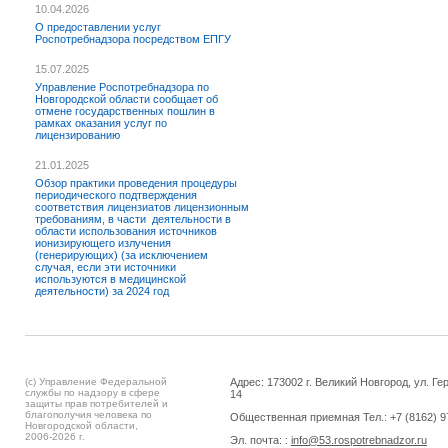
10.04.2026
О предоставлении услуг
Роспотребнадзора посредством ЕПГУ
15.07.2025
Управление Роспотребнадзора по
Новгородской области сообщает об
отмене государственных пошлин в
рамках оказания услуг по
лицензированию
21.01.2025
Обзор практики проведения процедуры
периодического подтверждения
соответствия лицензиатов лицензионным
требованиям, в части деятельности в
области использования источников
ионизирующего излучения
(генерирующих) (за исключением
случая, если эти источники
используются в медицинской
деятельности) за 2024 год
(c) Управление Федеральной
Адрес: 173002 г. Великий Новгород, ул. Ге
службы по надзору в сфере
14
защиты прав потребителей и
благополучия человека по
Общественная приемная Тел.: +7 (8162) 9
Новгородской области,
2006-2026 г.
Эл. почта: :
info@53.rospotrebnadzor.ru