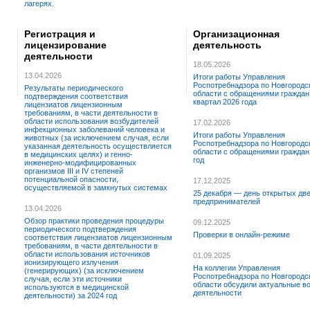
лагерях.
Регистрация и
Организационная
лицензирование
деятельность
деятельности
18.05.2026
13.04.2026
Итоги работы Управления
Роспотребнадзора по Новгородс
Результаты периодического
области с обращениями граждан 
подтверждения соответствия
квартал 2026 года
лицензиатов лицензионным
требованиям, в части деятельности в
области использования возбудителей
17.02.2026
инфекционных заболеваний человека и
Итоги работы Управления
животных (за исключением случая, если
Роспотребнадзора по Новгородс
указанная деятельность осуществляется
области с обращениями граждан
в медицинских целях) и генно-
год
инженерно-модифицированных
организмов III и IV степеней
потенциальной опасности,
17.12.2025
осуществляемой в замкнутых системах
25 декабря — день открытых дв
предпринимателей
13.04.2026
Обзор практики проведения процедуры
09.12.2025
периодического подтверждения
Проверки в онлайн-режиме
соответствия лицензиатов лицензионным
требованиям, в части деятельности в
области использования источников
01.09.2025
ионизирующего излучения
На коллегии Управления
(генерирующих) (за исключением
Роспотребнадзора по Новгородс
случая, если эти источники
области обсудили актуальные в
используются в медицинской
деятельности
деятельности) за 2024 год