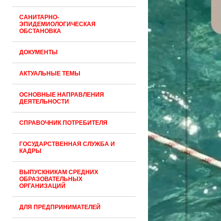
САНИТАРНО-
ЭПИДЕМИОЛОГИЧЕСКАЯ
ОБСТАНОВКА
ДОКУМЕНТЫ
АКТУАЛЬНЫЕ ТЕМЫ
ОСНОВНЫЕ НАПРАВЛЕНИЯ
ДЕЯТЕЛЬНОСТИ
СПРАВОЧНИК ПОТРЕБИТЕЛЯ
ГОСУДАРСТВЕННАЯ СЛУЖБА И
КАДРЫ
ВЫПУСКНИКАМ СРЕДНИХ
ОБРАЗОВАТЕЛЬНЫХ
ОРГАНИЗАЦИЙ
ДЛЯ ПРЕДПРИНИМАТЕЛЕЙ