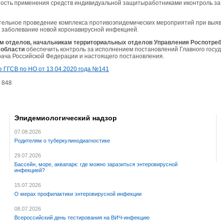
ность применения средств индивидуальной защитыработниками иконтроль за
тельное проведение комплекса противоэпидемических мероприятий при выя
 заболевание новой коронавирусной инфекцией.
ам отделов, начальникам территориальных отделов Управления Роспотре
 области
обеспечить контроль за исполнением постановлений Главного госу
рача Российской Федерации и настоящего постановления.
 ГГСВ по НО от 13.04.2020 года №141
848
Эпидемиологический надзор
07.08.2026
Родителям о туберкулинодиагностике
29.07.2026
Бассейн, море, аквапарк: где можно заразиться энтеровирусной
инфекцией?
15.07.2026
О мерах профилактики энтеровирусной инфекции
08.07.2026
Всероссийский день тестирования на ВИЧ-инфекцию