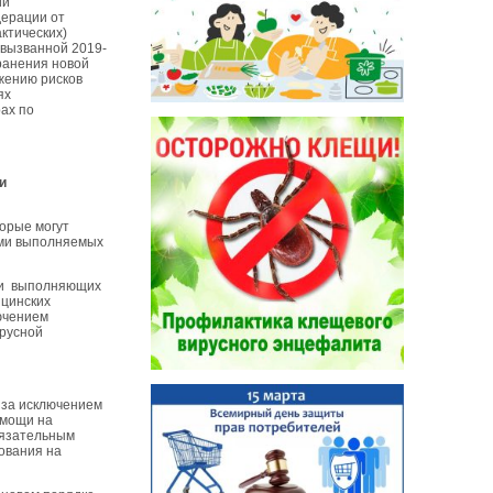
ии
дерации от
ктических)
 вызванной 2019-
ранения новой
жению рисков
ях
ах по
и
торые могут
ями выполняемых
, и выполняющих
ицинских
ючением
ирусной
 за исключением
омощи на
бязательным
ования на