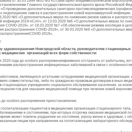
закона от 30.03.1999 №52-ФЗ «О санитарно-эпидемиологическом благополуч
становлениями Главного государственногосанитарного врача Российской Фе
 «О проведении дополнительных санитарно-противоэпидемических (профила
о недопущению завоза и распространения новой коронавирусной инфекции,
03.2020 №5 «О дополнительных мерах по снижению рисков завоза и распрост
й инфекции 2019-nCoV», от 13.03.2020 №6 «О дополнительных мерах по сни
ия COVID-2019», от 18.03.2020 №7 «Об обеспечении режима изоляции в цел
я распространения COVID-2019», от 30.03.2020 №9 «О дополнительных мер
распространенияCOVID-2019»,
:
ву здравоохранения Новгородской области, руководителям стационарных 
 медицинских организаций всех форм собственности:
ля 2020 года до особого распоряжениявременно отстранить от работылиц, ко
чниками распространения инфекционных заболеваний в связи с особенност
работников, являющихся штатными сотрудниками медицинской организации
овиях совместительства, либо по гражданско-правовым договорам в иных мед
 в стационарных учреждениях социального обслуживания населения, за искл
пециалистов для оказания медицинской помощи при лечении новой коронов
ь до особого распоряжения приостановление:
ой госпитализации пациентов в медицинские организации стационарного типа,
аболеваниями и состояниями, при которых отсрочка оказания медицинской п
время может повлечь ухудшение их состояния, угрозу жизни и здоровью, с о
казанным лицам при направлении на госпитализацию лабораторного обслед