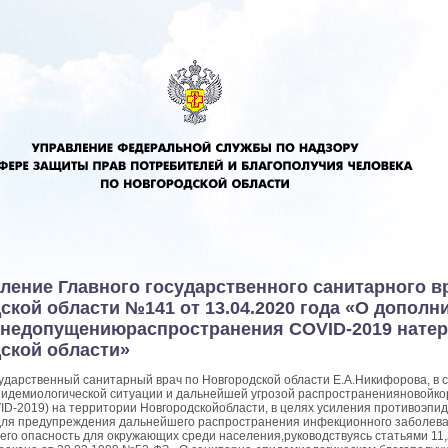
ление Главного государственного санитарного в
ской области №141 от 13.04.2020 года «О допол
 недопущениюраспространения COVID-2019 нате
ской области»
сударственный санитарный врач по Новгородской области Е.А.Никифорова, в с
идемиологической ситуации и дальнейшей угрозой распространенияновойк
D-2019) на территории Новгородскойобласти, в целях усиления противоэпи
ля предупреждения дальнейшего распространения инфекционного заболева
го опасность для окружающих среди населения,руководствуясь статьями 11,