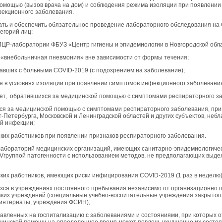
омощью (вызов врача на дом) и соблюдения режима изоляции при появлени
екционного заболевания.
вать и обеспечить обязательное проведение лабораторного обследования на
егорий лиц:
е ПЦР-лаборатории ФБУЗ «Центр гигиены и эпидемиологии в Новгородской обл
 «внебольничная пневмония» вне зависимости от формы течения;
авших с больными COVID-2019 (с подозрением на заболевание);
 в условиях изоляции при появлении симптомов инфекционного заболевани
ет, обратившихся за медицинской помощью с симптомами респираторного з
я за медицинской помощью с симптомами респираторного заболевания, пр
т-Петербурга, Московской и Ленинградской областей и других субъектов, неб
й инфекции;
ких работников при появлении признаков респираторного заболевания.
е лабораторий медицинских организаций, имеющих санитарно-эпидемиологиче
II-IVгруппой патогенности с использованием методов, не предполагающих выд
ких работников, имеющих риски инфицирования COVID-2019 (1 раз в неделю)
ся в учреждениях постоянного пребывания независимо от организационно
аких учреждений (специальные учебно-воспитательные учреждения закрытого
-интернаты, учреждения ФСИН);
равленных на госпитализацию с заболеваниями и состояниями, при которых о