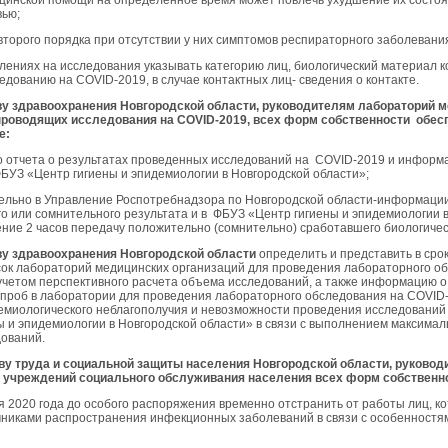
цинской помощи на определенное время может повлечь ухудшение их состоян
вью;
второго порядка при отсутствии у них симптомов респираторного заболевани
авлениях на исследования указывать категорию лиц, биологический материал 
едованию на COVID-2019, в случае контактных лиц- сведения о контакте.
ву здравоохранения Новгородской области, руководителям лабораторий 
 проводящих исследования на
COVID
-2019, всех форм собственности обес
е:
 отчета о результатах проведенных исследований на COVID-2019 и информ
ФБУЗ «Центр гигиены и эпидемиологии в Новгородской области»;
льно в Управление Роспотребнадзора по Новгородской области-информации
о или сомнительного результата и в ФБУЗ «Центр гигиены и эпидемиологии 
ение 2 часов передачу положительно (сомнительно) сработавшего биологичес
ву здравоохранения Новгородской области
определить и представить в ср
ок лабораторий медицинских организаций для проведения лабораторного о
учетом перспективного расчета объема исследований, а также информацию 
 проб в лаборатории для проведения лабораторного обследования на COVID
емиологического неблагополучия и невозможности проведения исследований
ы и эпидемиологии в Новгородской области» в связи с выполнением максима
ований.
ву труда и социальной защиты населения Новгородской области, руково
 учреждений социального обслуживания населения всех форм собственн
ля 2020 года до особого распоряжения временно отстранить от работы лиц, к
чниками распространения инфекционных заболеваний в связи с особенност