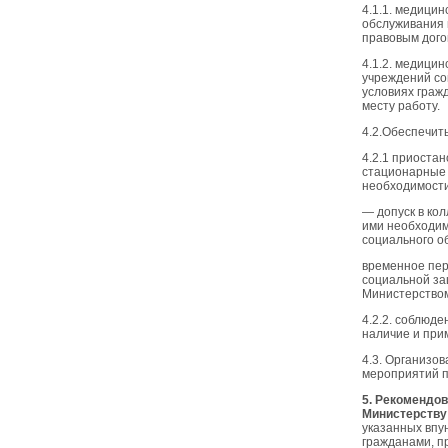
4.1.1. медици
обслуживания 
правовым дого
4.1.2. медици
учреждений со
условиях граж
месту работу.
4.2.Обеспечить
4.2.1 приоста
стационарные 
необходимости
— допуск в ко
ими необходим
социального о
временное пер
социальной за
Министерством
4.2.2. соблюд
наличие и при
4.3. Организо
мероприятий п
5. Рекомендо
Министерству
указанных впу
гражданами, п