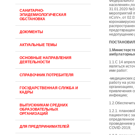
Федерального 
населения»,по
31.01.2020 №3
САНИТАРНО-
мероприятий п
ЭПИДЕМИОЛОГИЧЕСКАЯ
nCoV», от 02.
ОБСТАНОВКА
коронавирусно
распространен
предотвращени
ДОКУМЕНТЫ
недопущению 
ПОСТАНОВИЛ
АКТУАЛЬНЫЕ ТЕМЫ
1.Министерст
амбулаторных
ОСНОВНЫЕ НАПРАВЛЕНИЯ
ДЕЯТЕЛЬНОСТИ
1.1.С 14 апре
являться исто
ими работ:
СПРАВОЧНИК ПОТРЕБИТЕЛЯ
-медицинских 
работу на усл
организациях,
ГОСУДАРСТВЕННАЯ СЛУЖБА И
привлечения с
КАДРЫ
инфекцию;
1.2.Обеспечит
ВЫПУСКНИКАМ СРЕДНИХ
ОБРАЗОВАТЕЛЬНЫХ
1.2.1. планов
ОРГАНИЗАЦИЙ
пациентов с з
определенное 
проведением у
ДЛЯ ПРЕДПРИНИМАТЕЛЕЙ
COVID-2019;