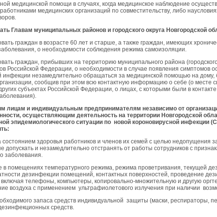
ной медицинской помощи в случаях, когда медицинское наблюдение осущест
работниками медицинских организаций по совместительству, либо наусловия
воров.
ать Главам муниципальных районов и городского округа Новгородской об
вать граждан в возрасте 60 лет и старше, а также граждан, имеющих хрониче
заболевания, о необходимости соблюдения режима самоизоляции.
вать граждан, прибывших на территорию муниципального района (городского 
тов Российской Федерации, о необходимости в случае появления симптомов о
 инфекции незамедлительно обращаться за медицинской помощью на дому,
рганизации, сообщив при этом всю контактную информацию о себе (о месте с
ругих субъектах Российской Федерации, о лицах, с которыми были в контакте
заболевания).
им лицам и индивидуальным предпринимателям независимо от организац
нности, осуществляющим деятельность на территории Новгородской облас
ной эпидемиологического ситуации по новой короновирусной инфекции (
C
ть:
за состоянием здоровья работников и членов их семей с целью недопущения 
не допускать и незамедлительно отстранять от работы сотрудников с призна
о заболевания.
е в помещениях температурного режима, режима проветривания, текущей де
атности дезинфекции помещений, контактных поверхностей, проведение де
 включая телефоны, компьютеры, копировально-множительную и другую оргте
ие воздуха с применением ультрафиолетового излучения при наличии возм
еобходимого запаса средств индивидуальной защиты (маски, респираторы, п
 дезинфекционных средств.