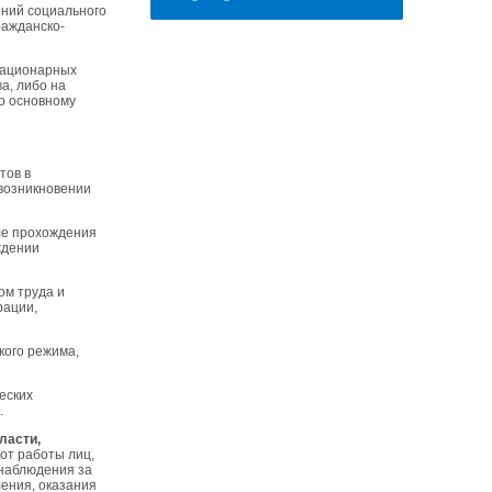
ений социального
ражданско-
стационарных
а, либо на
по основному
тов в
 возникновении
сле прохождения
ждении
ом труда и
рации,
кого режима,
еских
.
ласти,
от работы лиц,
 наблюдения за
ения, оказания