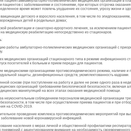
ния пациентамиамбулаторно-поликлинических медицинских организаций в пла
м пациентов с заболеваниями и состояниями, при которых отсрочка оказани
еделенное время может повлечь ухудшение их состояния, угрозу жизни и зд
 вакцинации детского и взрослого населения, в том числе по эпидпоказаниям
ворожденных детей в родильных домах;
нской реабилитации и санаторно-курортного лечения, за исключением пациент
на медицинскую реабилитацию непосредственно из стационаров.
ь:
ацию работы амбулаторно-поликлинических медицинских организаций с приор
у.
всех медицинских организаций стационарного типа в режиме инфекционного с
пуск посетителей к больным и прием передач для пациентов.
ие медицинскими организациями противоэпидемического режима, наличие и
идуальной защиты, дезинфекционных средств, укомплектованность кадрами.
оянной основе (при поступлении на работу и далее не реже одного раза в нед
ицинских организаций требованиям биологической безопасности, включая а
дицинских манипуляций на всех этапах оказания медицинской помощи.
ь за неукоснительным соблюдением персоналом медицинской организации тр
 безопасности, в том числе при осуществлении приема пациентов и при отб
ния на COVID-2019.
лительное проведение комплекса противоэпидемических мероприятий при в
 заболевание новой коронавирусной инфекцией.
ование населения о мерах личной и общественной профилактики респирато
 пневмоний,с акцентированием внимания на необходимость своевременного