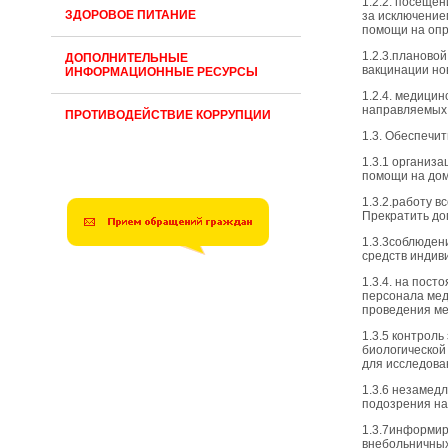
1.2.2. посеще
ЗДОРОВОЕ ПИТАНИЕ
за исключение
помощи на опр
1.2.3.плановой
ДОПОЛНИТЕЛЬНЫЕ
вакцинации но
ИНФОРМАЦИОННЫЕ РЕСУРСЫ
1.2.4. медици
направляемых 
ПРОТИВОДЕЙСТВИЕ КОРРУПЦИИ
1.3. Обеспечит
1.3.1 организ
помощи на дом
1.3.2.работу 
Прекратить до
1.3.3соблюден
средств индив
1.3.4. на пост
персонала мед
проведения ме
1.3.5 контрол
биологической
для исследова
1.3.6 незамед
подозрения на
1.3.7информир
внебольничных