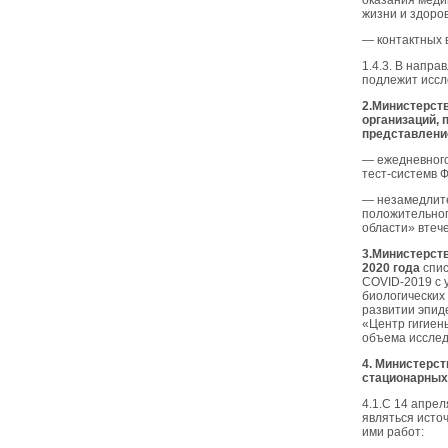
оказания меди
жизни и здоро
— контактных 
1.4.3. В напр
подлежит иссл
2.Министерст
организаций,
представлени
— ежедневного
тест-системв 
— незамедлите
положительног
области» втеч
3.Министерст
2020 года
спис
COVID-2019 с 
биологических
развитии эпид
«Центр гигиен
объема исслед
4. Министерст
стационарных
4.1.С 14 апре
являться исто
ими работ: