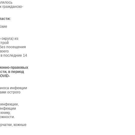
влялось
х гражданско-
ласти:
ские
округа) из
строй
 без посещения
воего
 в последние 14
ионно-правовых
ти, в период
OVID
-
заноса инфекции
ками острого
зинфекции,
зинфекции
хнику,
ожности.
ерчатки, кожные