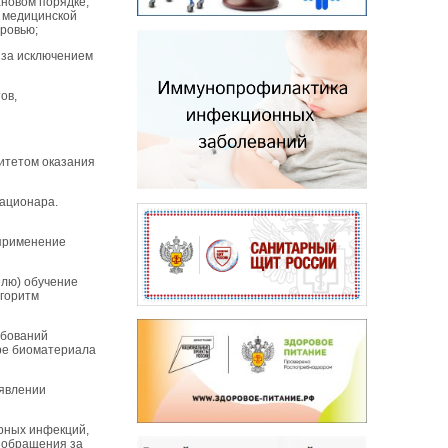
новом порядке,
я медицинской
оровью;
, за исключением
ов,
итетом оказания
тационара.
 применение
елю) обучение
лгоритм
ебований
оре биоматериала
ыявлении
рных инфекций,
 обращения за