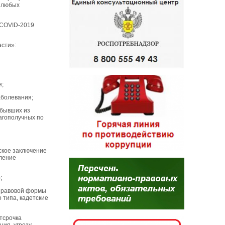
и любых
 COVID-2019
асти»:
я;
аболевания;
ибывших из
лагополучных по
ское заключение
еление
;
 правовой формы
 типа, кадетские
тсрочка