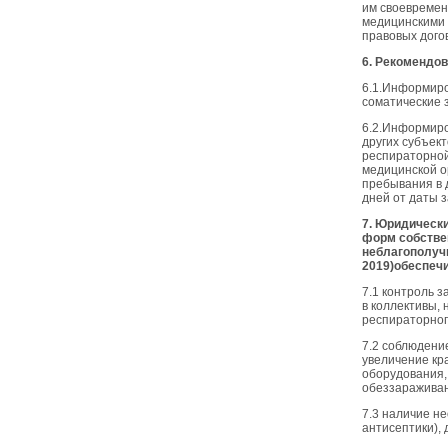
им своевремен
медицинскими 
правовых дого
6. Рекомендов
6.1.Информиро
соматические 
6.2.Информиро
других субъек
респираторной
медицинской о
пребывания в д
дней от даты 
7. Юридическ
форм собстве
неблагополуч
2019)обеспечи
7.1 контроль 
в коллективы, 
респираторног
7.2 соблюдени
увеличение кр
оборудования,
обеззараживан
7.3 наличие н
антисептики),