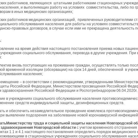
нских работников, являющихся штатными работниками стационарных учрежд
населения, и выполняющих работу на условиях совместительства, либо по г
ворам в иных медицинских организациях;
нских работников медицинских организаций, привлеченных руководителями 
циального обслуживания населения для работы на условиях совместительств
данско-правовых договоров, в случае если ими не прекращена деятельность 
:
новление на время действия настоящего постановления приема новых пациен
учреждения социального обслуживания, перевода в другие учреждения. При
:
ллектив вновь поступающих на проживание граждан, осуществлять только по
ой временной изоляции (обсервации) на срок 14 дней, обеспеченной в учре
бслуживания населения;
емещение – в соответствии с рекомендациями, утвержденными Министерств
щиты Российской Федерации, Министерством просвещения Российской Феде
 здравоохранения Российской Федерации и Роспотребнадзором 06.04.2020г.
ение в учреждениях социального обслуживания населения противоэпидемичес
менение средств индивидуальной защиты, дезинфекционных средств.
вать и обеспечить незамедлительное проведение комплекса противоэпидемич
ри выявлении подозрения на заболевание новой коронавирусной инфекцией
ватьМинистерству труда и социальной защиты населения Новгородской об
 здравоохранения Новгородской области
с учетом временного отстранения 
нктах 1.1 и 4.1 настоящего постановления определить порядок медицинского
роживающими в стационарных учреждениях социального обслуживания насел