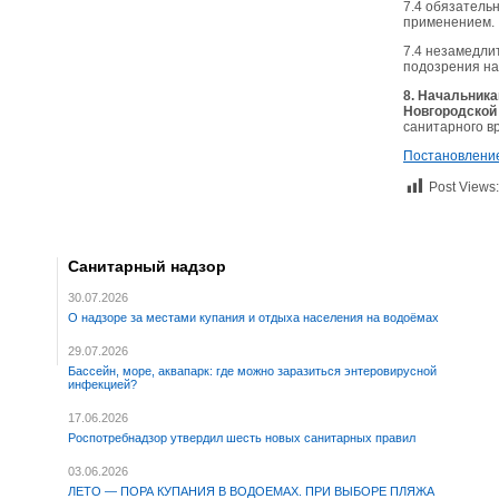
7.4 обязатель
применением.
7.4 незамедли
подозрения на
8. Начальник
Новгородской
санитарного в
Постановление
Post Views:
Санитарный надзор
30.07.2026
О надзоре за местами купания и отдыха населения на водоёмах
29.07.2026
Бассейн, море, аквапарк: где можно заразиться энтеровирусной
инфекцией?
17.06.2026
Роспотребнадзор утвердил шесть новых санитарных правил
03.06.2026
ЛЕТО — ПОРА КУПАНИЯ В ВОДОЕМАХ. ПРИ ВЫБОРЕ ПЛЯЖА