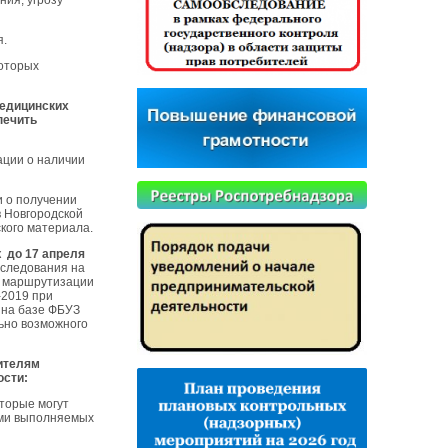
ия, угрозу
я.
которых
медицинских
печить
ации о наличии
 о получении
в Новгородской
кого материала.
ок
до 17 апреля
бследования на
о маршрутизации
-2019 при
 на базе ФБУЗ
льно возможного
дителям
ости:
оторые могут
ями выполняемых