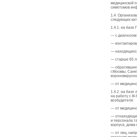
медицинской п
симптомов инф
1.4. Организо
следующих кат
1.4.1. на баз
— с диагнозом
— контактиров
— находящихся
— старше 65 л
— обратившихс
г.Москвы, Санк
короновирусно
— от медицинс
1.4.2. на баз
на работу с I
возбудителя:
— от медицинс
— отнаходящих
и персонала т
корпуса, дома
— от лиц, нап