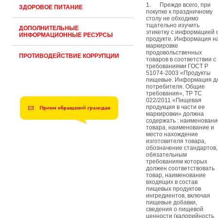
1. Прежде всего, при
ЗДОРОВОЕ ПИТАНИЕ
покупке к праздничному
столу не обходимо
тщательно изучить
ДОПОЛНИТЕЛЬНЫЕ
этикетку с информацией 
ИНФОРМАЦИОННЫЕ РЕСУРСЫ
продукте. Информация н
маркировке
продовольственных
ПРОТИВОДЕЙСТВИЕ КОРРУПЦИИ
товаров в соответствии с
требованиями ГОСТ Р
51074-2003 «Продукты
пищевые. Информация д
потребителя. Общие
требования», ТР ТС
022/2011 «Пищевая
продукция в части ее
маркировки» должна
содержать : наименовани
товара, наименование и
место нахождение
изготовителя товара,
обозначение стандартов,
обязательным
требованиям которых
должен соответствовать
товар, наименование
входящих в состав
пищевых продуктов
ингредиентов, включая
пищевые добавки,
сведения о пищевой
ценности (калорийность