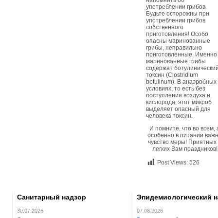
напомнить об
употреблении грибов.
Будьте осторожны при
употреблении грибов
собственного
приготовления! Особо
опасны маринованные
грибы, неправильно
приготовленные. Именно
маринованные грибы
содержат ботулинически
токсин (Clostridium
botulinum). В анаэробных
условиях, то есть без
поступления воздуха и
кислорода, этот микроб
выделяет опасный для
человека токсин.
И помните, что во всем, 
особенно в питании важ
чувство меры! Приятных
легких Вам праздников!
Post Views:
526
Санитарный надзор
Эпидемиологический н
30.07.2026
07.08.2026