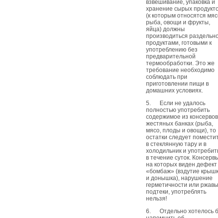
взвешивание, упаковка и
хранение сырых продукт
(к которым относятся мяс
рыба, овощи и фрукты,
яйца) должны
производиться раздельно
продуктами, готовыми к
употреблению без
предварительной
термообработки. Это же
требование необходимо
соблюдать при
приготовлении пищи в
домашних условиях.
5. Если не удалось
полностью употребить
содержимое из консервов
жестяных банках (рыба,
мясо, плоды и овощи), то
остатки следует помести
в стеклянную тару и в
холодильник и употребит
в течение суток. Консерв
на которых виден дефект
«бомбаж» (вздутие крыш
и донышка), нарушение
герметичности или ржав
подтеки, употреблять
нельзя!
6. Отдельно хотелось 