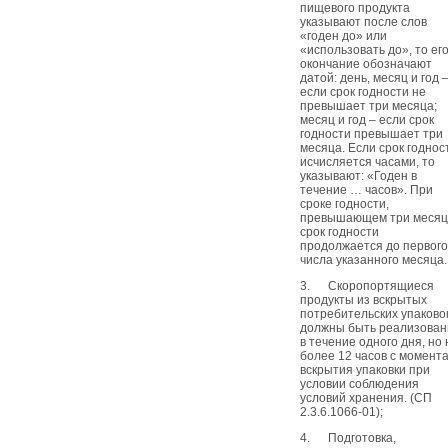
пищевого продукта
указывают после слов
«годен до» или
«использовать до», то ег
окончание обозначают
датой: день, месяц и год 
если срок годности не
превышает три месяца;
месяц и год – если срок
годности превышает три
месяца. Если срок годнос
исчисляется часами, то
указывают: «Годен в
течение … часов». При
сроке годности,
превышающем три месяц
срок годности
продолжается до первого
числа указанного месяца.
3. Скоропортящиеся
продукты из вскрытых
потребительских упаково
должны быть реализова
в течение одного дня, но 
более 12 часов с момент
вскрытия упаковки при
условии соблюдения
условий хранения. (СП
2.3.6.1066-01);
4. Подготовка,