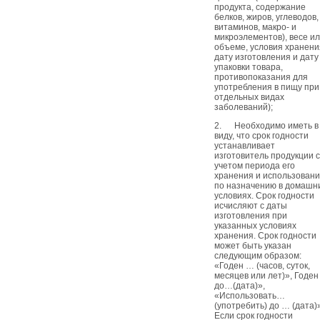
продукта, содержание
белков, жиров, углеводов,
витаминов, макро- и
микроэлементов), весе и
объеме, условия хранени
дату изготовления и дату
упаковки товара,
противопоказания для
употребления в пищу при
отдельных видах
заболеваний);
2. Необходимо иметь в
виду, что срок годности
устанавливает
изготовитель продукции с
учетом периода его
хранения и использован
по назначению в домашн
условиях. Срок годности
исчисляют с даты
изготовления при
указанных условиях
хранения. Срок годности
может быть указан
следующим образом:
«Годен … (часов, суток,
месяцев или лет)», Годен
до…(дата)»,
«Использовать…
(употребить) до … (дата)
Если срок годности