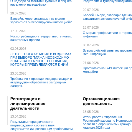
О надзоре за местами купания и отдыха
Родителям о туберкулинодиагно
населения на водоёмах
29.07.2026
29.07.2026
Бассейн, море, аквапарк: где м
Бассейн, море, аквапарк: где можно
заразиться энтеровирусной ин
заразиться энтеровирусной инфекцией?
15.07.2026
17.06.2026
О мерах профилактики энтеров
Роспотребнадзор утвердил шесть новых
инфекции
санитарных правил
08.07.2026
03.06.2026
Всероссийский день тестирован
ЛЕТО — ПОРА КУПАНИЯ В ВОДОЕМАХ.
ВИЧ-инфекцию
ПРИ ВЫБОРЕ ПЛЯЖА НЕОБХОДИМО
ЗНАТЬ САНИТАРНЫЕ ТРЕБОВАНИЯ,
27.06.2026
КОТОРЫЕ ПРЕДЪЯВЛЯЮТСЯ К НИМ
Профилактика ВИЧ-инфекции с
молодёжи
23.05.2026
Требования к проведению дератизации и
акарицидной обработки в загородных
лагерях.
Регистрация и
Организационная
лицензирование
деятельность
деятельности
18.05.2026
13.04.2026
Итоги работы Управления
Роспотребнадзора по Новгородс
Результаты периодического
области с обращениями граждан 
подтверждения соответствия
квартал 2026 года
лицензиатов лицензионным требованиям,