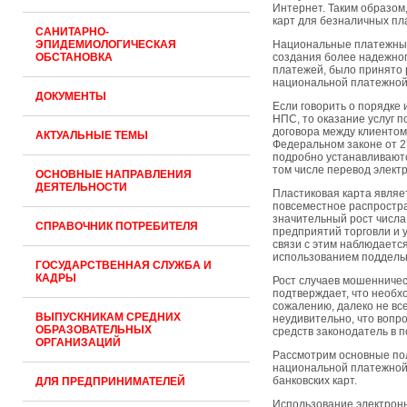
Интернет. Таким образом
карт для безналичных пл
САНИТАРНО-
ЭПИДЕМИОЛОГИЧЕСКАЯ
Национальные платежные 
ОБСТАНОВКА
создания более надежног
платежей, было принято
национальной платежной
ДОКУМЕНТЫ
Если говорить о порядке
НПС, то оказание услуг 
договора между клиентом 
АКТУАЛЬНЫЕ ТЕМЫ
Федеральном законе от 2
подробно устанавливаютс
том числе перевод элект
ОСНОВНЫЕ НАПРАВЛЕНИЯ
ДЕЯТЕЛЬНОСТИ
Пластиковая карта являе
повсеместное распростра
значительный рост числа
СПРАВОЧНИК ПОТРЕБИТЕЛЯ
предприятий торговли и у
связи с этим наблюдаетс
использованием поддель
ГОСУДАРСТВЕННАЯ СЛУЖБА И
КАДРЫ
Рост случаев мошенничес
подтверждает, что необхо
сожалению, далеко не вс
ВЫПУСКНИКАМ СРЕДНИХ
неудивительно, что вопр
ОБРАЗОВАТЕЛЬНЫХ
средств законодатель в 
ОРГАНИЗАЦИЙ
Рассмотрим основные пол
национальной платежной
банковских карт.
ДЛЯ ПРЕДПРИНИМАТЕЛЕЙ
Использование электронн