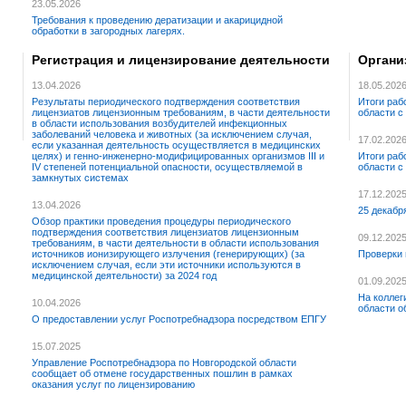
23.05.2026
Требования к проведению дератизации и акарицидной
обработки в загородных лагерях.
Регистрация и лицензирование деятельности
Органи
13.04.2026
18.05.202
Результаты периодического подтверждения соответствия
Итоги раб
лицензиатов лицензионным требованиям, в части деятельности
области с
в области использования возбудителей инфекционных
заболеваний человека и животных (за исключением случая,
17.02.202
если указанная деятельность осуществляется в медицинских
целях) и генно-инженерно-модифицированных организмов III и
Итоги раб
IV степеней потенциальной опасности, осуществляемой в
области с
замкнутых системах
17.12.202
13.04.2026
25 декабр
Обзор практики проведения процедуры периодического
подтверждения соответствия лицензиатов лицензионным
09.12.202
требованиям, в части деятельности в области использования
источников ионизирующего излучения (генерирующих) (за
Проверки 
исключением случая, если эти источники используются в
медицинской деятельности) за 2024 год
01.09.202
На коллег
10.04.2026
области о
О предоставлении услуг Роспотребнадзора посредством ЕПГУ
15.07.2025
Управление Роспотребнадзора по Новгородской области
сообщает об отмене государственных пошлин в рамках
оказания услуг по лицензированию