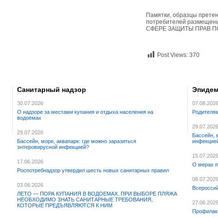
Памятки, образцы претен
потребителей размещ
СФЕРЕ ЗАЩИТЫ ПРАВ 
Post Views:
370
Санитарный надзор
Эпидем
30.07.2026
07.08.202
О надзоре за местами купания и отдыха населения на
Родителям
водоёмах
29.07.202
29.07.2026
Бассейн, 
Бассейн, море, аквапарк: где можно заразиться
инфекцие
энтеровирусной инфекцией?
15.07.202
17.06.2026
О мерах п
Роспотребнадзор утвердил шесть новых санитарных правил
08.07.202
03.06.2026
Всероссий
ЛЕТО — ПОРА КУПАНИЯ В ВОДОЕМАХ. ПРИ ВЫБОРЕ ПЛЯЖА
НЕОБХОДИМО ЗНАТЬ САНИТАРНЫЕ ТРЕБОВАНИЯ,
27.06.202
КОТОРЫЕ ПРЕДЪЯВЛЯЮТСЯ К НИМ
Профилак