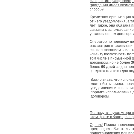
На практике, чаще всего,
гражданин имеет возможн
способы.
Кредитная организация 
от него уведомления, а 
лет. Также, она обязана
связаны с использование
установленном договором
Оператор по переводу де
рассматривать заявления
с использованием клиент
клиенту возможность пол
том числе в письменной 
договором, но не более
3
более
60 дней
со дня по
средства платежа для ос
Важно знать, что исполь
может быть приостановл
уведомления или по ини
порядка использования д
договором.
Поэтому, в случае утери
этом факте в банк, для п
Однако!
Приостановление
прекращает обязательств
приостановления или пре