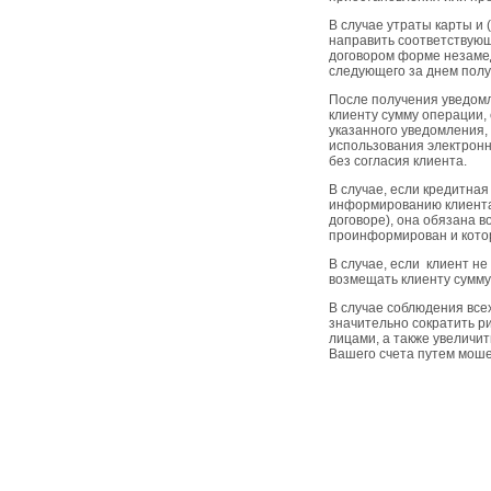
В случае утраты карты и 
направить соответствую
договором форме незамед
следующего за днем пол
После получения уведомл
клиенту сумму операции,
указанного уведомления, 
использования электронн
без согласия клиента.
В случае, если кредитна
информированию клиента
договоре), она обязана в
проинформирован и котор
В случае, если клиент н
возмещать клиенту сумму
В случае соблюдения все
значительно сократить р
лицами, а также увеличи
Вашего счета путем моше