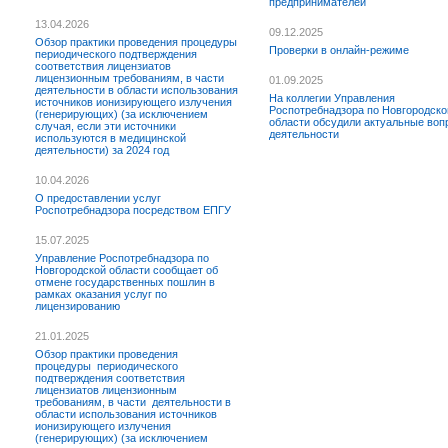
предпринимателей
13.04.2026
09.12.2025
Обзор практики проведения процедуры
Проверки в онлайн-режиме
периодического подтверждения
соответствия лицензиатов
лицензионным требованиям, в части
01.09.2025
деятельности в области использования
На коллегии Управления
источников ионизирующего излучения
Роспотребнадзора по Новгородско
(генерирующих) (за исключением
области обсудили актуальные воп
случая, если эти источники
деятельности
используются в медицинской
деятельности) за 2024 год
10.04.2026
О предоставлении услуг
Роспотребнадзора посредством ЕПГУ
15.07.2025
Управление Роспотребнадзора по
Новгородской области сообщает об
отмене государственных пошлин в
рамках оказания услуг по
лицензированию
21.01.2025
Обзор практики проведения
процедуры периодического
подтверждения соответствия
лицензиатов лицензионным
требованиям, в части деятельности в
области использования источников
ионизирующего излучения
(генерирующих) (за исключением