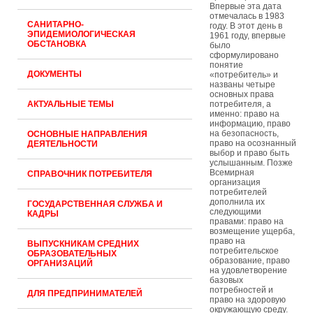
Впервые эта дата
отмечалась в 1983
САНИТАРНО-
году. В этот день в
ЭПИДЕМИОЛОГИЧЕСКАЯ
1961 году, впервые
ОБСТАНОВКА
было
сформулировано
понятие
ДОКУМЕНТЫ
«потребитель» и
названы четыре
основных права
АКТУАЛЬНЫЕ ТЕМЫ
потребителя, а
именно: право на
информацию, право
на безопасность,
ОСНОВНЫЕ НАПРАВЛЕНИЯ
право на осознанный
ДЕЯТЕЛЬНОСТИ
выбор и право быть
услышанным. Позже
Всемирная
СПРАВОЧНИК ПОТРЕБИТЕЛЯ
организация
потребителей
дополнила их
ГОСУДАРСТВЕННАЯ СЛУЖБА И
следующими
КАДРЫ
правами: право на
возмещение ущерба,
право на
ВЫПУСКНИКАМ СРЕДНИХ
потребительское
ОБРАЗОВАТЕЛЬНЫХ
образование, право
ОРГАНИЗАЦИЙ
на удовлетворение
базовых
потребностей и
ДЛЯ ПРЕДПРИНИМАТЕЛЕЙ
право на здоровую
окружающую среду.