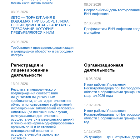
новых санитарных правил
08.07.2026
Всероссийский день тестирования
03.06.2026
ВИЧ-инфекцию
ЛЕТО — ПОРА КУПАНИЯ В
ВОДОЕМАХ. ПРИ ВЫБОРЕ ПЛЯЖА
27.06.2026
НЕОБХОДИМО ЗНАТЬ САНИТАРНЫЕ
ТРЕБОВАНИЯ, КОТОРЫЕ
Профилактика ВИЧ-инфекции сре
ПРЕДЪЯВЛЯЮТСЯ К НИМ
молодёжи
23.05.2026
Требования к проведению дератизации
и акарицидной обработки в загородных
лагерях.
Регистрация и
Организационная
лицензирование
деятельность
деятельности
18.05.2026
13.04.2026
Итоги работы Управления
Роспотребнадзора по Новгородско
Результаты периодического
области с обращениями граждан за
подтверждения соответствия
квартал 2026 года
лицензиатов лицензионным
требованиям, в части деятельности в
области использования возбудителей
17.02.2026
инфекционных заболеваний человека и
Итоги работы Управления
животных (за исключением случая,
Роспотребнадзора по Новгородско
если указанная деятельность
области с обращениями граждан з
осуществляется в медицинских целях)
год
и генно-инженерно-модифицированных
организмов III и IV степеней
потенциальной опасности,
17.12.2025
осуществляемой в замкнутых
25 декабря — день открытых двер
системах