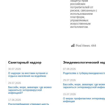
защиты прав
российских
потребителей от
рисков, связанных с
использованием
платформ,
управляемых
искусственным
интеллектом.
Post Views:
444
Санитарный надзор
Эпидемиологический на
30.07.2026
07.08.2026
О надзоре за местами купания и
Родителям о туберкулинодиагност
отдыха населения на водоёмах
29.07.2026
29.07.2026
Бассейн, море, аквапарк: где мож
Бассейн, море, аквапарк: где можно
заразиться энтеровирусной инфе
заразиться энтеровирусной
инфекцией?
15.07.2026
О мерах профилактики энтеровир
17.06.2026
инфекции
Роспотребнадзор утвердил шесть