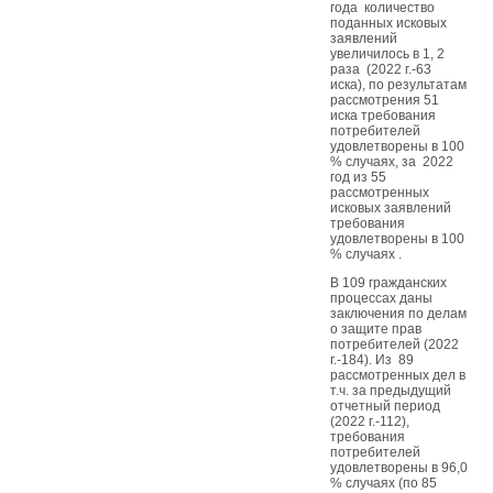
года количество
поданных исковых
заявлений
увеличилось в 1, 2
раза (2022 г.-63
иска), по результатам
рассмотрения 51
иска требования
потребителей
удовлетворены в 100
% случаях, за 2022
год из 55
рассмотренных
исковых заявлений
требования
удовлетворены в 100
% случаях .
В 109 гражданских
процессах даны
заключения по делам
о защите прав
потребителей (2022
г.-184). Из 89
рассмотренных дел в
т.ч. за предыдущий
отчетный период
(2022 г.-112),
требования
потребителей
удовлетворены в 96,0
% случаях (по 85