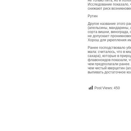
не только пить, но и пол
Исследование показало, 
снижают риск возникнове
Рутин
Другое название этого р
(апельсины, мандарины, 
сорта вишни, винограда, 
не допускает проникнове
Хорош для укрепления им
Ранее господствовало уб
мала: считалось, что в 
сахара), которые в прир
флавоноидов показали, чт
чем предполагали ранее. 
чем чистый кверцетин (а
выпивать достаточное ко
Post Views:
450