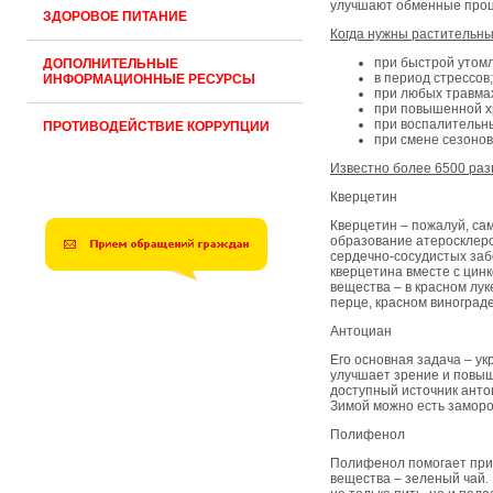
улучшают обменные проц
ЗДОРОВОЕ ПИТАНИЕ
Когда нужны растительн
при быстрой утомл
ДОПОЛНИТЕЛЬНЫЕ
в период стрессов;
ИНФОРМАЦИОННЫЕ РЕСУРСЫ
при любых травма
при повышенной х
при воспалительны
ПРОТИВОДЕЙСТВИЕ КОРРУПЦИИ
при смене сезонов
Известно более 6500 раз
Кверцетин
Кверцетин – пожалуй, с
образование атеросклеро
сердечно-сосудистых заб
кверцетина вместе с цин
вещества – в красном лук
перце, красном винограде
Антоциан
Его основная задача – у
улучшает зрение и повыш
доступный источник антоц
Зимой можно есть заморо
Полифенол
Полифенол помогает при 
вещества – зеленый чай