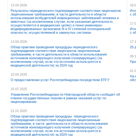
13.04.2026
18.
Результаты периодического подтверждения соответствия лицензиатов
Ито
лицензионным требованиям, в части деятельности в области
с о
использования возбудителей инфекционных заболеваний человека и
животных (за исключением случая, если указанная деятельность
17.
осуществляется в медицинских целях) и генно-инженерно-
модифицированных организмов III и IV степеней потенциальной
Ито
опасности, осуществляемой в замкнутых системах
с о
13.04.2026
17.
Обзор практики проведения процедуры периодического
25 
подтверждения соответствия лицензиатов лицензионным
требованиям, в части деятельности в области использования
09.
источников ионизирующего излучения (генерирующих) (за
исключением случая, если эти источники используются в
Про
медицинской деятельности) за 2024 год
01.
10.04.2026
На 
О предоставлении услуг Роспотребнадзора посредством ЕПГУ
обс
15.07.2025
Управление Роспотребнадзора по Новгородской области сообщает об
отмене государственных пошлин в рамках оказания услуг по
лицензированию
21.01.2025
Обзор практики проведения процедуры периодического
подтверждения соответствия лицензиатов лицензионным
требованиям, в части деятельности в области использования
источников ионизирующего излучения (генерирующих) (за
исключением случая, если эти источники используются в
медицинской деятельности) за 2024 год