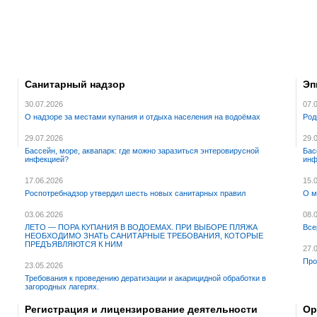
Санитарный надзор
Эп
30.07.2026
07.
О надзоре за местами купания и отдыха населения на водоёмах
Род
29.07.2026
29.
Бассейн, море, аквапарк: где можно заразиться энтеровирусной
Бас
инфекцией?
инф
17.06.2026
15.
Роспотребнадзор утвердил шесть новых санитарных правил
О м
03.06.2026
08.
ЛЕТО — ПОРА КУПАНИЯ В ВОДОЕМАХ. ПРИ ВЫБОРЕ ПЛЯЖА
Все
НЕОБХОДИМО ЗНАТЬ САНИТАРНЫЕ ТРЕБОВАНИЯ, КОТОРЫЕ
ПРЕДЪЯВЛЯЮТСЯ К НИМ
27.
Про
23.05.2026
Требования к проведению дератизации и акарицидной обработки в
загородных лагерях.
Регистрация и лицензирование деятельности
Ор