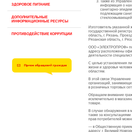
Также из Управлен
ЗДОРОВОЕ ПИТАНИЕ
информация о нах
санитарно-эпидеми
подлежащим санит
ДОПОЛНИТЕЛЬНЫЕ
стеклоомывающей
ИНФОРМАЦИОННЫЕ РЕСУРСЫ
Изготовитель указанной 
государственной регист
ПРОТИВОДЕЙСТВИЕ КОРРУПЦИИ
область, г. Рязань. Прое
Рязанская область, г. Ряз
ООО «ЭЛЕКТРОПРОФ» по у
адресу расположены офи
деятельности специалист
С целью установления ли
жизни и здоровья челове
областям.
В этой связи Управление
организаций, занимающих
в розничных торговых сет
Обращаем внимание граж
исключительно в магазин
товаре.
В случае обнаружения в 
также за консультациями
прав потребителей можн
— в Общественную прием
адресу: г. Великий Новго