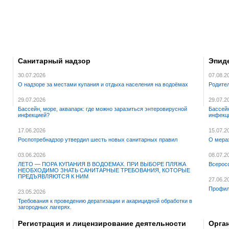
Санитарный надзор
Эпид
30.07.2026
07.08.2
О надзоре за местами купания и отдыха населения на водоёмах
Родител
29.07.2026
29.07.2
Бассейн, море, аквапарк: где можно заразиться энтеровирусной
Бассейн
инфекцией?
инфекц
17.06.2026
15.07.2
Роспотребнадзор утвердил шесть новых санитарных правил
О мера
03.06.2026
08.07.2
ЛЕТО — ПОРА КУПАНИЯ В ВОДОЕМАХ. ПРИ ВЫБОРЕ ПЛЯЖА
Всерос
НЕОБХОДИМО ЗНАТЬ САНИТАРНЫЕ ТРЕБОВАНИЯ, КОТОРЫЕ
ПРЕДЪЯВЛЯЮТСЯ К НИМ
27.06.2
Профил
23.05.2026
Требования к проведению дератизации и акарицидной обработки в
загородных лагерях.
Регистрация и лицензирование деятельности
Орга