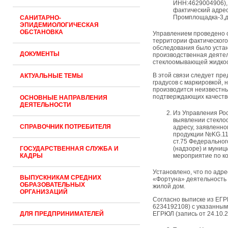
ИНН:4629004906), ю
фактический адрес 
Промплощадка-3,д.
САНИТАРНО-
ЭПИДЕМИОЛОГИЧЕСКАЯ
ОБСТАНОВКА
Управлением проведено о
территории фактического
обследования было уста
ДОКУМЕНТЫ
производственная деятел
стеклоомывающей жидкос
В этой связи следует пр
АКТУАЛЬНЫЕ ТЕМЫ
градусов с маркировкой
производится неизвестны
подтверждающих качеств
ОСНОВНЫЕ НАПРАВЛЕНИЯ
ДЕЯТЕЛЬНОСТИ
Из Управления Ро
выявлении стекл
СПРАВОЧНИК ПОТРЕБИТЕЛЯ
адресу, заявленно
продукции №KG.11.0
ст.75 Федеральног
ГОСУДАРСТВЕННАЯ СЛУЖБА И
(надзоре) и муниц
КАДРЫ
мероприятие по к
Установлено, что по адрес
ВЫПУСКНИКАМ СРЕДНИХ
«Фортуна» деятельность 
ОБРАЗОВАТЕЛЬНЫХ
жилой дом.
ОРГАНИЗАЦИЙ
Согласно выписке из ЕГ
6234192108) с указанным
ДЛЯ ПРЕДПРИНИМАТЕЛЕЙ
ЕГРЮЛ (запись от 24.10.2