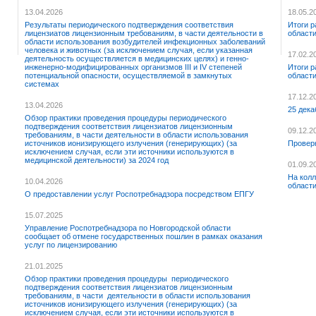
13.04.2026
18.05.2
Результаты периодического подтверждения соответствия
Итоги р
лицензиатов лицензионным требованиям, в части деятельности в
области
области использования возбудителей инфекционных заболеваний
человека и животных (за исключением случая, если указанная
17.02.2
деятельность осуществляется в медицинских целях) и генно-
инженерно-модифицированных организмов III и IV степеней
Итоги р
потенциальной опасности, осуществляемой в замкнутых
области
системах
17.12.2
13.04.2026
25 дек
Обзор практики проведения процедуры периодического
подтверждения соответствия лицензиатов лицензионным
09.12.2
требованиям, в части деятельности в области использования
источников ионизирующего излучения (генерирующих) (за
Провер
исключением случая, если эти источники используются в
медицинской деятельности) за 2024 год
01.09.2
На колл
10.04.2026
област
О предоставлении услуг Роспотребнадзора посредством ЕПГУ
15.07.2025
Управление Роспотребнадзора по Новгородской области
сообщает об отмене государственных пошлин в рамках оказания
услуг по лицензированию
21.01.2025
Обзор практики проведения процедуры периодического
подтверждения соответствия лицензиатов лицензионным
требованиям, в части деятельности в области использования
источников ионизирующего излучения (генерирующих) (за
исключением случая, если эти источники используются в