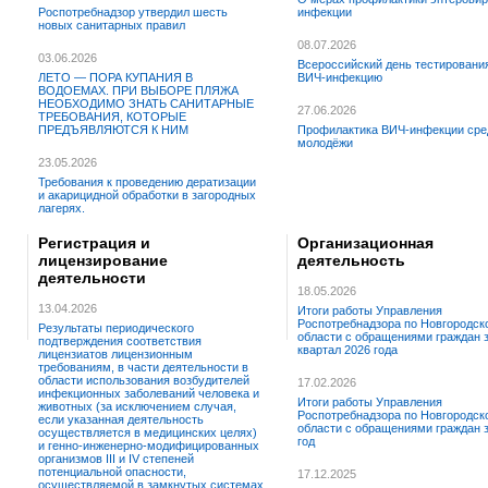
Роспотребнадзор утвердил шесть
инфекции
новых санитарных правил
08.07.2026
03.06.2026
Всероссийский день тестировани
ЛЕТО — ПОРА КУПАНИЯ В
ВИЧ-инфекцию
ВОДОЕМАХ. ПРИ ВЫБОРЕ ПЛЯЖА
НЕОБХОДИМО ЗНАТЬ САНИТАРНЫЕ
27.06.2026
ТРЕБОВАНИЯ, КОТОРЫЕ
ПРЕДЪЯВЛЯЮТСЯ К НИМ
Профилактика ВИЧ-инфекции сре
молодёжи
23.05.2026
Требования к проведению дератизации
и акарицидной обработки в загородных
лагерях.
Регистрация и
Организационная
лицензирование
деятельность
деятельности
18.05.2026
13.04.2026
Итоги работы Управления
Роспотребнадзора по Новгородск
Результаты периодического
области с обращениями граждан з
подтверждения соответствия
квартал 2026 года
лицензиатов лицензионным
требованиям, в части деятельности в
области использования возбудителей
17.02.2026
инфекционных заболеваний человека и
Итоги работы Управления
животных (за исключением случая,
Роспотребнадзора по Новгородск
если указанная деятельность
области с обращениями граждан 
осуществляется в медицинских целях)
год
и генно-инженерно-модифицированных
организмов III и IV степеней
потенциальной опасности,
17.12.2025
осуществляемой в замкнутых системах