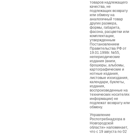
товаров надлежащего
качества, не
подлежащих возврату
или обмену на
аналогичный товар
других размера,
формы, габарита,
фасона, расцветки или
комплектации,
утвержденным
Постановлением
Правительства РФ от
19.01.1998г. №55,
непериодические
издания (книги,
брошюры, альбомы,
картографические и
нотные издания,
листовые изоиздания,
календари, буклеты,
издания,
воспроизведенные на
технических носителях
информации) не
подлежат возврату или
обмену.
Управление
Роспотребнадзора в
Новгородской
области» напоминает,
что с 19 августа по 02