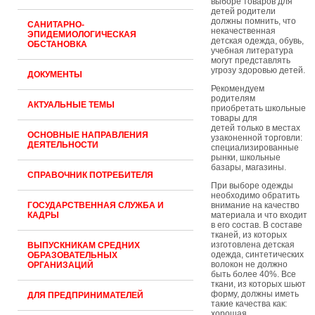
выборе товаров для
детей родители
должны помнить, что
САНИТАРНО-
некачественная
ЭПИДЕМИОЛОГИЧЕСКАЯ
детская одежда, обувь,
ОБСТАНОВКА
учебная литература
могут представлять
угрозу здоровью детей.
ДОКУМЕНТЫ
Рекомендуем
родителям
АКТУАЛЬНЫЕ ТЕМЫ
приобретать школьные
товары для
детей только в местах
ОСНОВНЫЕ НАПРАВЛЕНИЯ
узаконенной торговли:
ДЕЯТЕЛЬНОСТИ
специализированные
рынки, школьные
базары, магазины.
СПРАВОЧНИК ПОТРЕБИТЕЛЯ
При выборе одежды
необходимо обратить
ГОСУДАРСТВЕННАЯ СЛУЖБА И
внимание на качество
КАДРЫ
материала и что входит
в его состав. В составе
тканей, из которых
изготовлена детская
ВЫПУСКНИКАМ СРЕДНИХ
одежда, синтетических
ОБРАЗОВАТЕЛЬНЫХ
волокон не должно
ОРГАНИЗАЦИЙ
быть более 40%. Все
ткани, из которых шьют
форму, должны иметь
ДЛЯ ПРЕДПРИНИМАТЕЛЕЙ
такие качества как:
хорошая