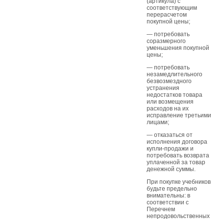
(артикула) с
соответствующим
перерасчетом
покупной цены;
— потребовать
соразмерного
уменьшения покупной
цены;
— потребовать
незамедлительного
безвозмездного
устранения
недостатков товара
или возмещения
расходов на их
исправление третьими
лицами;
— отказаться от
исполнения договора
купли-продажи и
потребовать возврата
уплаченной за товар
денежной суммы.
При покупке учебников
будьте предельно
внимательны: в
соответствии с
Перечнем
непродовольственных