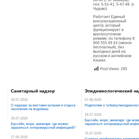
68-60 (г. М. Вишера);
тел. 5-52-41; 5-47-46 (г.
Чудово)
Работает Единый
консультационный
центр, который
функционирует в
круглосуточном
режиме, по телефону 8
800 555 49 43 (звонок
бесплатный), без
выходных дней на
русском и английском
языках.
Post Views:
295
Санитарный надзор
Эпидемиологический на
30.07.2026
07.08.2026
О надзоре за местами купания и отдыха
Родителям о туберкулинодиагнос
населения на водоёмах
29.07.2026
29.07.2026
Бассейн, море, аквапарк: где мож
Бассейн, море, аквапарк: где можно
заразиться энтеровирусной инфе
заразиться энтеровирусной инфекцией?
15.07.2026
17.06.2026
О мерах профилактики энтерови