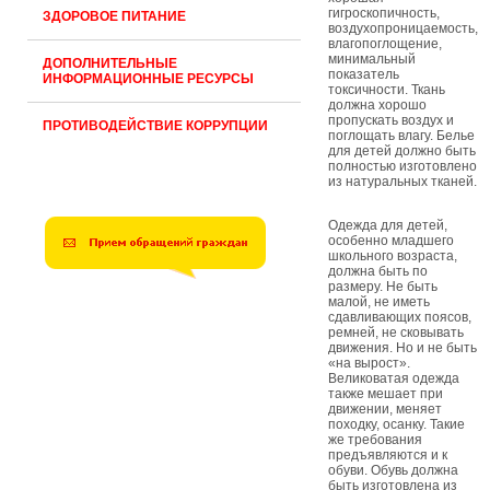
гигроскопичность,
ЗДОРОВОЕ ПИТАНИЕ
воздухопроницаемость,
влагопоглощение,
минимальный
ДОПОЛНИТЕЛЬНЫЕ
показатель
ИНФОРМАЦИОННЫЕ РЕСУРСЫ
токсичности. Ткань
должна хорошо
пропускать воздух и
ПРОТИВОДЕЙСТВИЕ КОРРУПЦИИ
поглощать влагу. Белье
для детей должно быть
полностью изготовлено
из натуральных тканей.
Одежда для детей,
особенно младшего
школьного возраста,
должна быть по
размеру. Не быть
малой, не иметь
сдавливающих поясов,
ремней, не сковывать
движения. Но и не быть
«на вырост».
Великоватая одежда
также мешает при
движении, меняет
походку, осанку. Такие
же требования
предъявляются и к
обуви. Обувь должна
быть изготовлена из