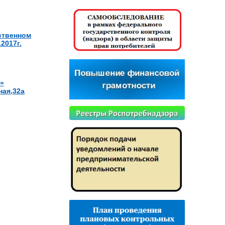
ственном
2017г.
»
ная,32а