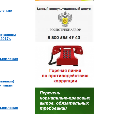
блению
ственном
2017г.
выявления
льными)
 и иным
выявления