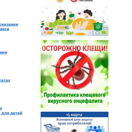
оказании
такси
ния
татах
и
 для детей