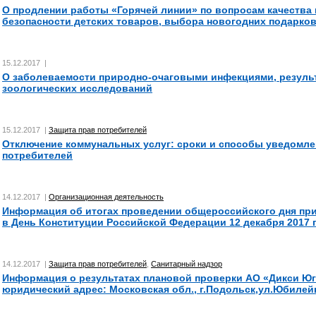
О продлении работы «Горячей линии» по вопросам качества 
безопасности детских товаров, выбора новогодних подарков
15.12.2017 |
О заболеваемости природно-очаговыми инфекциями, резуль
зоологических исследований
15.12.2017 |
Защита прав потребителей
Отключение коммунальных услуг: сроки и способы уведомле
потребителей
14.12.2017 |
Организационная деятельность
Информация об итогах проведении общероссийского дня пр
в День Конституции Российской Федерации 12 декабря 2017 
14.12.2017 |
Защита прав потребителей
,
Санитарный надзор
Информация о результатах плановой проверки АО «Дикси Юг
юридический адрес: Московская обл., г.Подольск,ул.Юбилей