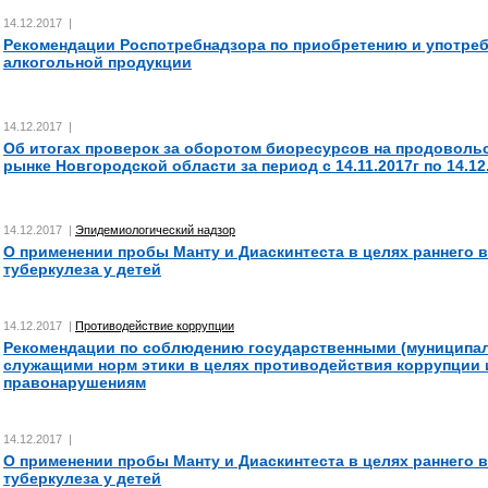
14.12.2017 |
Рекомендации Роспотребнадзора по приобретению и употре
алкогольной продукции
14.12.2017 |
Об итогах проверок за оборотом биоресурсов на продоволь
рынке Новгородской области за период с 14.11.2017г по 14.12.
14.12.2017 |
Эпидемиологический надзор
О применении пробы Манту и Диаскинтеста в целях раннего 
туберкулеза у детей
14.12.2017 |
Противодействие коррупции
Рекомендации по соблюдению государственными (муниципа
служащими норм этики в целях противодействия коррупции
правонарушениям
14.12.2017 |
О применении пробы Манту и Диаскинтеста в целях раннего 
туберкулеза у детей