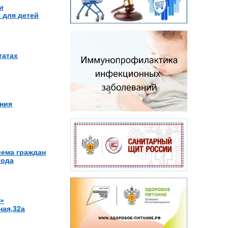
и
 для детей
татах
ния
иема граждан
года
»
ная,32а