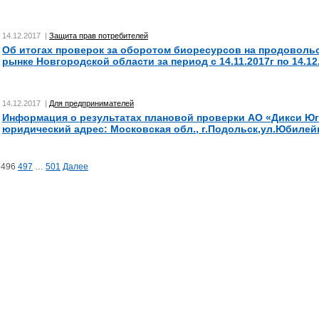
14.12.2017 |
Защита прав потребителей
Об итогах проверок за оборотом биоресурсов на продоволь
рынке Новгородской области за период с 14.11.2017г по 14.12.
14.12.2017 |
Для предпринимателей
Информация о результатах плановой проверки АО «Дикси Юг
юридический адрес: Московская обл., г.Подольск,ул.Юбилей
я
496
497
…
501
Далее