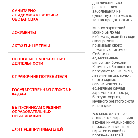
для лечения уже
развившегося
САНИТАРНО-
заболевания не
ЭПИДЕМИОЛОГИЧЕСКАЯ
существует, его можно
ОБСТАНОВКА
только предотвратить.
Многих заражений
можно было бы
ДОКУМЕНТЫ
избежать, если бы люди
своевременно
прививали своих
АКТУАЛЬНЫЕ ТЕМЫ
домашних питомцев.
Собаки не
единственные
ОСНОВНЫЕ НАПРАВЛЕНИЯ
виновники болезни.
ДЕЯТЕЛЬНОСТИ
Кроме них бешенство
передают кошки, лисы,
летучие мыши, волки,
СПРАВОЧНИК ПОТРЕБИТЕЛЯ
енотовидные
собаки.Известны
единичные случаи
ГОСУДАРСТВЕННАЯ СЛУЖБА И
заражения от песца,
КАДРЫ
барсука, хорька,
крупного рогатого скота
и лошадей.
ВЫПУСКНИКАМ СРЕДНИХ
ОБРАЗОВАТЕЛЬНЫХ
Больные животные
ОРГАНИЗАЦИЙ
становятся заразными
в конце инкубационного
периода и выделяют
ДЛЯ ПРЕДПРИНИМАТЕЛЕЙ
вирус со слюной на
протяжении всей