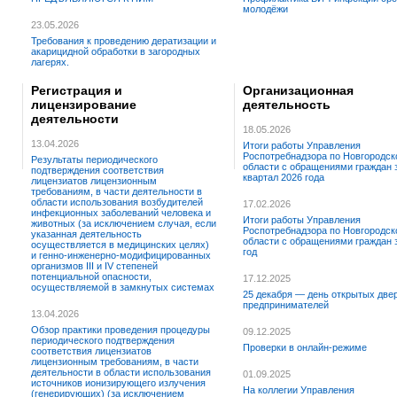
молодёжи
23.05.2026
Требования к проведению дератизации и
акарицидной обработки в загородных
лагерях.
Регистрация и
Организационная
лицензирование
деятельность
деятельности
18.05.2026
13.04.2026
Итоги работы Управления
Роспотребнадзора по Новгородск
Результаты периодического
области с обращениями граждан з
подтверждения соответствия
квартал 2026 года
лицензиатов лицензионным
требованиям, в части деятельности в
области использования возбудителей
17.02.2026
инфекционных заболеваний человека и
Итоги работы Управления
животных (за исключением случая, если
Роспотребнадзора по Новгородск
указанная деятельность
области с обращениями граждан 
осуществляется в медицинских целях)
год
и генно-инженерно-модифицированных
организмов III и IV степеней
потенциальной опасности,
17.12.2025
осуществляемой в замкнутых системах
25 декабря — день открытых две
предпринимателей
13.04.2026
Обзор практики проведения процедуры
09.12.2025
периодического подтверждения
Проверки в онлайн-режиме
соответствия лицензиатов
лицензионным требованиям, в части
деятельности в области использования
01.09.2025
источников ионизирующего излучения
На коллегии Управления
(генерирующих) (за исключением