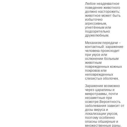
Любое неадекватное
поведение животного
должно насторожить:
животное может быть
избыточно
агрессивным,
угнетённым или
подозрительно
дружелюбным.
Механизм передачи –
контактный: заражение
человека происходит
при укусе или
ослюнении больным
животным
поврежденных кожных
покровов или
неповрежденных
слизистых оболочек.
Заражение возможно
через царапины и
микротравмы, почти
незаметные при
осмотре.Вероятность
заболевания зависит от
дозы вируса и
локализации укусов,
поэтому особенно
опасны обширные и
множественные раны,