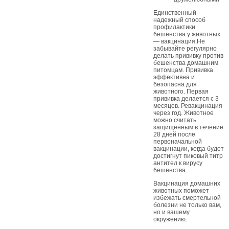
Единственный
надежный способ
профилактики
бешенства у животных
— вакцинация.Не
забывайте регулярно
делать прививку против
бешенства домашним
питомцам. Прививка
эффективна и
безопасна для
животного. Первая
прививка делается с 3
месяцев. Ревакцинация
через год. Животное
можно считать
защищенным в течение
28 дней после
первоначальной
вакцинации, когда будет
достигнут пиковый титр
антител к вирусу
бешенства.
Вакцинация домашних
животных поможет
избежать смертельной
болезни не только вам,
но и вашему
окружению.