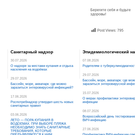
Берегите себя и будьте
здоровы!
Post Views:
795
Санитарный надзор
Эпидемиологический н
30.07.2026
07.08.2026
О надзоре за местами купания и отдыха
Родителям о туберкулинодиагнос
населения на водоёмах
29.07.2026
29.07.2026
Бассейн, море, аквапарк: где мо
Бассейн, море, аквапарк: где можно
заразиться энтеровирусной инфе
заразиться энтеровирусной инфекцией?
15.07.2026
17.06.2026
О мерах профилактики энтерови
Роспотребнадзор утвердил шесть новых
инфекции
санитарных правил
08.07.2026
03.06.2026
Всероссийский день тестировани
ЛЕТО — ПОРА КУПАНИЯ В
ВИЧ-инфекцию
ВОДОЕМАХ. ПРИ ВЫБОРЕ ПЛЯЖА
НЕОБХОДИМО ЗНАТЬ САНИТАРНЫЕ
27.06.2026
ТРЕБОВАНИЯ, КОТОРЫЕ
ПРЕДЪЯВЛЯЮТСЯ К НИМ
Профилактика ВИЧ-инфекции сре