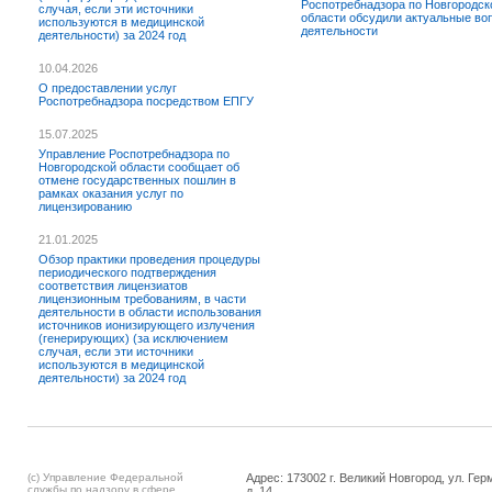
Роспотребнадзора по Новгородск
случая, если эти источники
области обсудили актуальные во
используются в медицинской
деятельности
деятельности) за 2024 год
10.04.2026
О предоставлении услуг
Роспотребнадзора посредством ЕПГУ
15.07.2025
Управление Роспотребнадзора по
Новгородской области сообщает об
отмене государственных пошлин в
рамках оказания услуг по
лицензированию
21.01.2025
Обзор практики проведения процедуры
периодического подтверждения
соответствия лицензиатов
лицензионным требованиям, в части
деятельности в области использования
источников ионизирующего излучения
(генерирующих) (за исключением
случая, если эти источники
используются в медицинской
деятельности) за 2024 год
(c) Управление Федеральной
Адрес: 173002 г. Великий Новгород, ул. Гер
службы по надзору в сфере
д. 14