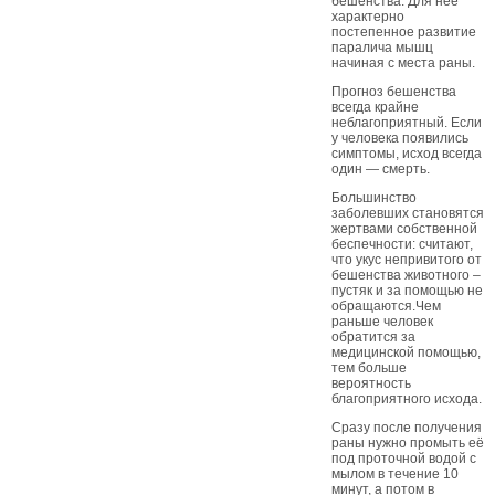
бешенства. Для нее
характерно
постепенное развитие
паралича мышц
начиная с места раны.
Прогноз бешенства
всегда крайне
неблагоприятный. Если
у человека появились
симптомы, исход всегда
один — смерть.
Большинство
заболевших становятся
жертвами собственной
беспечности: считают,
что укус непривитого от
бешенства животного –
пустяк и за помощью не
обращаются.Чем
раньше человек
обратится за
медицинской помощью,
тем больше
вероятность
благоприятного исхода.
Сразу после получения
раны нужно промыть её
под проточной водой с
мылом в течение 10
минут, а потом в