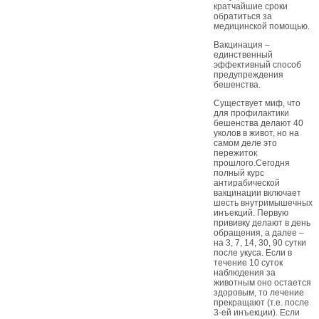
кратчайшие сроки
обратиться за
медицинской помощью.
Вакцинация –
единственный
эффективный способ
предупреждения
бешенства.
Существует миф, что
для профилактики
бешенства делают 40
уколов в живот, но на
самом деле это
пережиток
прошлого.Сегодня
полный курс
антирабической
вакцинации включает
шесть внутримышечных
инъекций. Первую
прививку делают в день
обращения, а далее –
на 3, 7, 14, 30, 90 сутки
после укуса. Если в
течение 10 суток
наблюдения за
животным оно остается
здоровым, то лечение
прекращают (т.е. после
3-ей инъекции). Если