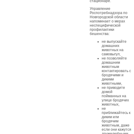
стационаре.
Управление
Роспотребнадзора по
Новгородской области
напоминает о мерах
неспецифической
профилактики
бешенства:
не выпускайте
домашних
животных на
самовыгул,
не позволяйте
домашним
животным
контактировать с
бродячими и
дикими
животными,
не приводите
домой
пойманных на
улице бродячих
животных,
не
приближайтесь к
диким или
бродячим
животным, даже
если они кажутся
дружелюбными