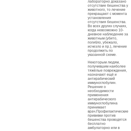
лабораторно доказано
отсутствие бешенства у
животного, то лечение
прекращают с момента
установления
отсутствия бешенства.
Во всех других случаях,
когда невозможно 10-
дневное наблюдение за
животным (убито,
погибло, убежало,
исчезло и пр.), лечение
продолжить по
указанной схеме.
Некоторым людям,
получившим наиболее
тяжёлые повреждения,
назначают ещё и
антирабический
иммуноглобулин.
Решение о
необходимости
применения
антирабического
иммуноглобулина
принимает
врач.Профилактические
прививки против
бешенства проводятся
бесплатно
амбулаторно или в