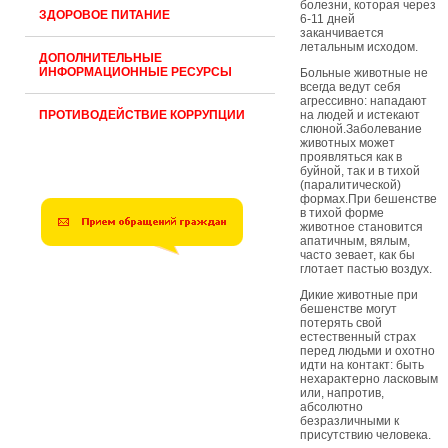
болезни, которая через
ЗДОРОВОЕ ПИТАНИЕ
6-11 дней
заканчивается
летальным исходом.
ДОПОЛНИТЕЛЬНЫЕ
ИНФОРМАЦИОННЫЕ РЕСУРСЫ
Больные животные не
всегда ведут себя
агрессивно: нападают
ПРОТИВОДЕЙСТВИЕ КОРРУПЦИИ
на людей и истекают
слюной.Заболевание
животных может
проявляться как в
буйной, так и в тихой
(паралитической)
формах.При бешенстве
в тихой форме
животное становится
апатичным, вялым,
часто зевает, как бы
глотает пастью воздух.
Дикие животные при
бешенстве могут
потерять свой
естественный страх
перед людьми и охотно
идти на контакт: быть
нехарактерно ласковым
или, напротив,
абсолютно
безразличными к
присутствию человека.