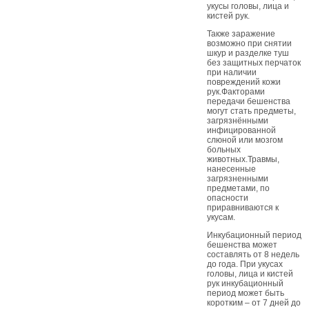
укусы головы, лица и
кистей рук.
Также заражение
возможно при снятии
шкур и разделке туш
без защитных перчаток
при наличии
повреждений кожи
рук.Факторами
передачи бешенства
могут стать предметы,
загрязнёнными
инфицированной
слюной или мозгом
больных
животных.Травмы,
нанесенные
загрязненными
предметами, по
опасности
приравниваются к
укусам.
Инкубационный период
бешенства может
составлять от 8 недель
до года. При укусах
головы, лица и кистей
рук инкубационный
период может быть
коротким – от 7 дней до