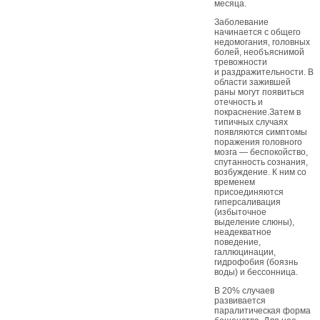
месяца.
Заболевание
начинается с общего
недомогания, головных
болей, необъяснимой
тревожности
и раздражительности. В
области зажившей
раны могут появиться
отечность и
покраснение.Затем в
типичных случаях
появляются симптомы
поражения головного
мозга — беспокойство,
спутанность сознания,
возбуждение. К ним со
временем
присоединяются
гиперсаливация
(избыточное
выделение слюны),
неадекватное
поведение,
галлюцинации,
гидрофобия (боязнь
воды) и бессонница.
В 20% случаев
развивается
паралитическая форма