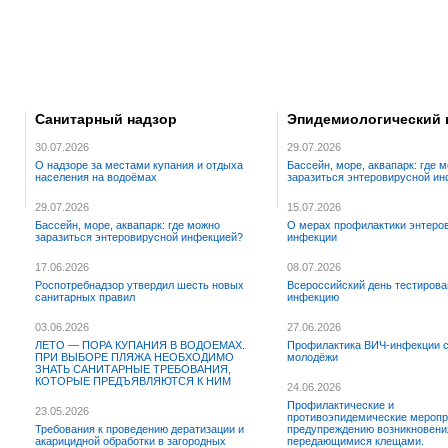
Санитарный надзор
Эпидемиологический 
30.07.2026
29.07.2026
О надзоре за местами купания и отдыха
Бассейн, море, аквапарк: где 
населения на водоёмах
заразиться энтеровирусной и
29.07.2026
15.07.2026
Бассейн, море, аквапарк: где можно
О мерах профилактики энтеро
заразиться энтеровирусной инфекцией?
инфекции
17.06.2026
08.07.2026
Роспотребнадзор утвердил шесть новых
Всероссийский день тестирова
санитарных правил
инфекцию
03.06.2026
27.06.2026
ЛЕТО — ПОРА КУПАНИЯ В ВОДОЕМАХ.
Профилактика ВИЧ-инфекции 
ПРИ ВЫБОРЕ ПЛЯЖА НЕОБХОДИМО
молодёжи
ЗНАТЬ САНИТАРНЫЕ ТРЕБОВАНИЯ,
КОТОРЫЕ ПРЕДЪЯВЛЯЮТСЯ К НИМ
24.06.2026
Профилактические и
23.05.2026
противоэпидемические меропр
Требования к проведению дератизации и
предупреждению возникновени
акарицидной обработки в загородных
передающимися клещами.