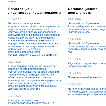
лагерях.
Регистрация и
Организационная
лицензирование деятельности
деятельность
13.04.2026
18.05.2026
Результаты периодического
Итоги работы Управления
подтверждения соответствия лицензиатов
Роспотребнадзора по Новгород
лицензионным требованиям, в части
области с обращениями граждан
деятельности в области использования
квартал 2026 года
возбудителей инфекционных заболеваний
человека и животных (за исключением
17.02.2026
случая, если указанная деятельность
осуществляется в медицинских целях) и
Итоги работы Управления
генно-инженерно-модифицированных
Роспотребнадзора по Новгород
организмов III и IV степеней
области с обращениями гражда
потенциальной опасности,
год
осуществляемой в замкнутых системах
17.12.2025
13.04.2026
25 декабря — день открытых д
Обзор практики проведения процедуры
предпринимателей
периодического подтверждения
соответствия лицензиатов лицензионным
09.12.2025
требованиям, в части деятельности в
области использования источников
Проверки в онлайн-режиме
ионизирующего излучения (генерирующих)
(за исключением случая, если эти
01.09.2025
источники используются в медицинской
деятельности) за 2024 год
На коллегии Управления Роспо
по Новгородской области обсу
актуальные вопросы деятельн
10.04.2026
О предоставлении услуг
Роспотребнадзора посредством ЕПГУ