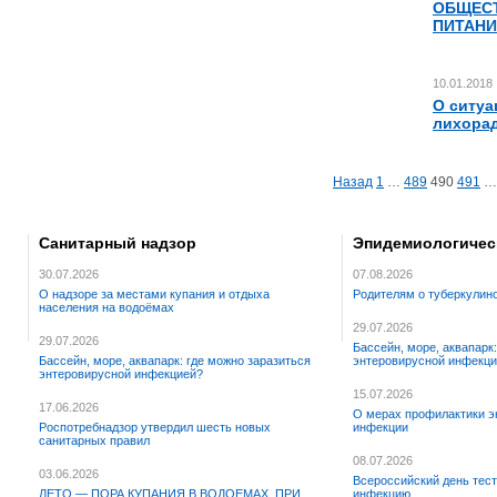
ОБЩЕС
ПИТАН
10.01.2018
О ситуа
лихорад
Навигация
Назад
1
…
489
490
491
…
по
записям
Санитарный надзор
Эпидемиологичес
30.07.2026
07.08.2026
О надзоре за местами купания и отдыха
Родителям о туберкулин
населения на водоёмах
29.07.2026
29.07.2026
Бассейн, море, аквапарк
Бассейн, море, аквапарк: где можно заразиться
энтеровирусной инфекц
энтеровирусной инфекцией?
15.07.2026
17.06.2026
О мерах профилактики э
Роспотребнадзор утвердил шесть новых
инфекции
санитарных правил
08.07.2026
03.06.2026
Всероссийский день тес
ЛЕТО — ПОРА КУПАНИЯ В ВОДОЕМАХ. ПРИ
инфекцию