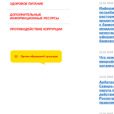
12.01.2018
ЗДОРОВОЕ ПИТАНИЕ
Информ
потреби
ДОПОЛНИТЕЛЬНЫЕ
растор
ИНФОРМАЦИОННЫЕ РЕСУРСЫ
кредитн
с банко
ненадл
ПРОТИВОДЕЙСТВИЕ КОРРУПЦИИ
качеств
оформл
банковс
12.01.2018
Что нуж
микроф
организ
12.01.2018
Арбитр
Северо-
округа 
действи
Роспот
правом
12.01.2018