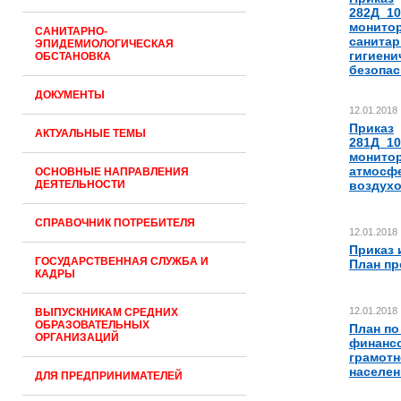
282Д_1
монито
САНИТАРНО-
санитар
ЭПИДЕМИОЛОГИЧЕСКАЯ
гигиени
ОБСТАНОВКА
безопас
ДОКУМЕНТЫ
12.01.2018
Приказ
АКТУАЛЬНЫЕ ТЕМЫ
281Д_1
монитор
атмосф
ОСНОВНЫЕ НАПРАВЛЕНИЯ
ДЕЯТЕЛЬНОСТИ
воздух
СПРАВОЧНИК ПОТРЕБИТЕЛЯ
12.01.2018
Приказ 
ГОСУДАРСТВЕННАЯ СЛУЖБА И
План пр
КАДРЫ
12.01.2018
ВЫПУСКНИКАМ СРЕДНИХ
ОБРАЗОВАТЕЛЬНЫХ
План п
ОРГАНИЗАЦИЙ
финанс
грамотн
населен
ДЛЯ ПРЕДПРИНИМАТЕЛЕЙ