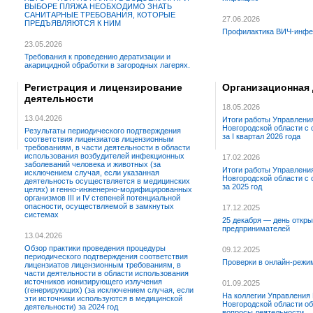
ВЫБОРЕ ПЛЯЖА НЕОБХОДИМО ЗНАТЬ
САНИТАРНЫЕ ТРЕБОВАНИЯ, КОТОРЫЕ
27.06.2026
ПРЕДЪЯВЛЯЮТСЯ К НИМ
Профилактика ВИЧ-инфе
23.05.2026
Требования к проведению дератизации и
акарицидной обработки в загородных лагерях.
Регистрация и лицензирование
Организационная
деятельности
18.05.2026
13.04.2026
Итоги работы Управлени
Новгородской области с
Результаты периодического подтверждения
за I квартал 2026 года
соответствия лицензиатов лицензионным
требованиям, в части деятельности в области
использования возбудителей инфекционных
17.02.2026
заболеваний человека и животных (за
Итоги работы Управлени
исключением случая, если указанная
Новгородской области с
деятельность осуществляется в медицинских
за 2025 год
целях) и генно-инженерно-модифицированных
организмов III и IV степеней потенциальной
опасности, осуществляемой в замкнутых
17.12.2025
системах
25 декабря — день откры
предпринимателей
13.04.2026
Обзор практики проведения процедуры
09.12.2025
периодического подтверждения соответствия
Проверки в онлайн-режи
лицензиатов лицензионным требованиям, в
части деятельности в области использования
источников ионизирующего излучения
01.09.2025
(генерирующих) (за исключением случая, если
На коллегии Управления
эти источники используются в медицинской
Новгородской области о
деятельности) за 2024 год
вопросы деятельности