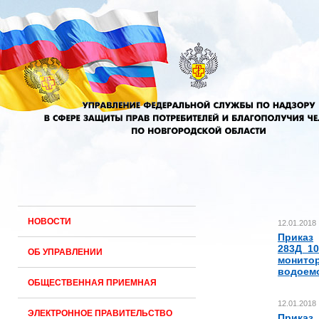
НОВОСТИ
12.01.2018
Приказ
283Д_1
ОБ УПРАВЛЕНИИ
монито
водоемо
ОБЩЕСТВЕННАЯ ПРИЕМНАЯ
12.01.2018
ЭЛЕКТРОННОЕ ПРАВИТЕЛЬСТВО
Приказ