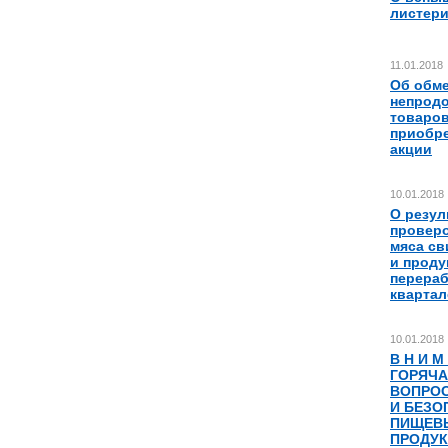
листер
11.01.2018
Об обме
непрод
товаров
приобр
акции
10.01.2018
О резул
проверо
мяса св
и проду
перераб
квартал
10.01.2018
В Н И М 
ГОРЯЧА
ВОПРОС
И БЕЗО
ПИЩЕВ
ПРОДУК