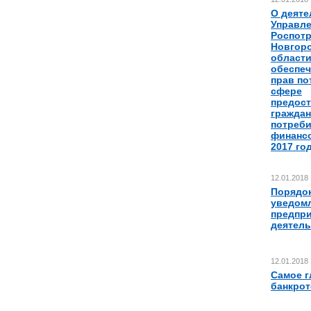
О деяте
Управл
Роспотр
Новгор
области
обеспе
прав по
сфере
предос
граждан
потреб
финансо
2017 год
12.01.2018
Порядок
уведомл
предпр
деятель
12.01.2018
Самое г
банкрот